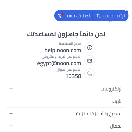
البحث الشائع
ترتيب حسب
تصنيف حسب
ملاءة سرير مطاطية
نحن دائماً جاهزون لمساعدتك
مركز المساعدة
help.noon.com
الدعم عبر البريد الإلكتروني
egypt@noon.com
الدعم عبر الجوال
16358
الإلكترونيات
الهواتف المتحركة
الأزياء
أجهزة التابلت
أزياء نسائية
المطبخ والأجهزة المنزلية
أجهزة الكمبيوتر المحمولة
أزياء رجالية
المطبخ وأدوات الطعام
الأجهزة المنزلية
الجمال
أزياء البنات