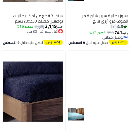
سنوز بطانية سرير شتوية من
سنوز 3 قطع من لحاف بطانيات
الصوف فرو أزرق فاتح
بوجهين مختلط 220x230سم
2,119
160x200x30سم
2,500
خصم 15%
4.6
15
جنيه
أقل سعر في 30 يوم
741
850
خصم 12%
جنيه
8
توصيل مجاني
توصيل مجاني
أقل سعر في 30 يوم
توصيل مجاني
احصل عليه خلال
9 اغسطس
احصل عليه خلال
9 اغسطس