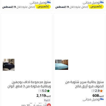
توصيل مجاني
توصيل مجاني
توصيل مجاني
توصيل مجاني
احصل عليه خلال
9 اغسطس
احصل عليه خلال
9 اغسطس
سنوز بطانية سرير شتوية من
سنوز مجموعة لحاف بوجهين
الصوف فرو أزرق فاتح
وبطانية مكونة من 3 قطع، ألوان
100x195x30سم
متعددة combination كحلي/ أزرق
5.0
2.9
1
7
فاتح 220x230سم
2,119
608
جنيه
جنيه
8
توصيل مجاني
خليط
توصيل مجاني
أقل سعر في 30 يوم