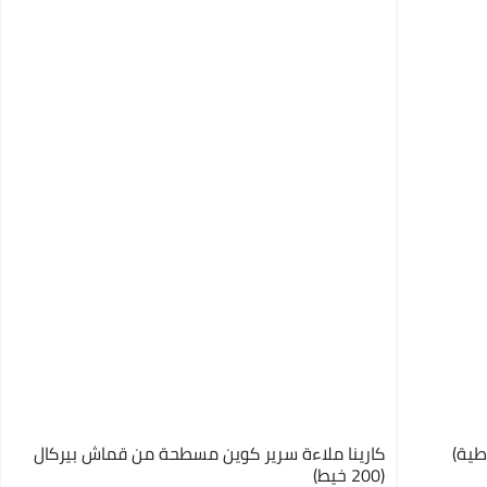
طية)
كارينا ملاءة سرير كوين مسطحة من قماش بيركال
(200 خيط)