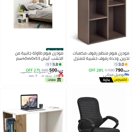
Best Seller
مودرن هوم منظم رفوف مكعبات
مودرن هوم طاولة جانبية من
تخزين، وحدة رفوف خشبية للمنزل
الخشب. أبيض 40x40x53سم
والمكتب، لون بني داكن، 5 مكعبات،
3.8
3.0
91
5
23.5 سم عمق × 49.5 سم عرض ×
500
790
1,100
28% OFF
#1 في الطاولات الصغيرة
686
27% OFF
جنيه
جنيه
80 سم ارتفاع
توصيل مجاني
أقل سعر في 7 يوم
توصيل مجاني
#1 في الطاولات الصغيرة