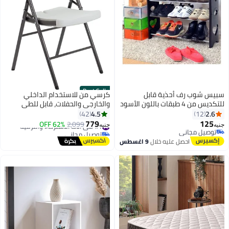
Best Seller
سبيس شوب رف أحذية قابل
كرسي من للاستخدام الداخلي
للتكديس من 4 طبقات باللون الأسود
والخارجي والحفلات، قابل للطي
والتكديس مع سطح مانع للانزلاق
4.5
2.6
42
12
وقضبان دعم متينة، مصنوع من
779
125
#1 في أثاث الاسترخاء والترفيه
2,099
62% OFF
جنيه
جنيه
البلاستيك والفولاذ متعدد الألوان
توصيل مجاني
توصيل مجاني
توصيل مجاني
#1 في أثاث الاسترخاء والترفيه
احصل عليه خلال
9 اغسطس