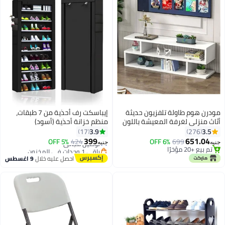
مودرن هوم طاولة تلفزيون حديثة
إيباسكت رف أحذية من 7 طبقات،
أثاث منزلي لغرفة المعيشة باللون
منظم خزانة أحذية (أسود)
#27 في رفوف الأحذية
الأبيض
3.9
3.5
17
276
أقل سعر في 7 يوم
399
651.04
699
6% OFF
424
توصيل مجاني
5% OFF
جنيه
جنيه
تم بيع +20 مؤخرًا
باقي 1 وحدات في المخزون
تم بيع +20 مؤخرًا
#27 في رفوف الأحذية
احصل عليه خلال
9 اغسطس