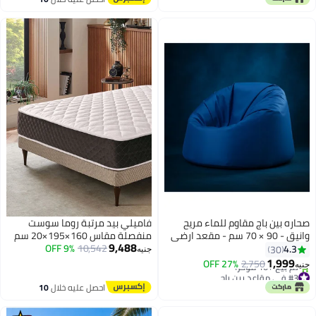
بتخلّص بسرعة
اغسطس
#3 في أثاث الاسترخاء والترفيه
صحاره بين باج مقاوم للماء مريح
فاميلي بيد مرتبة روما سوست
وانيق - 90 × 70 سم - مقعد ارضي
منفصلة مقاس 160×195×20 سم
9,488
مريح للمراهقين والبالغين | مثالي
من فاميلي بد
10,542
9% OFF
4.3
30
جنيه
للمنزل او غرفة المعيشة او الالعاب
1,999
27% OFF
2,750
جنيه
- رائع لجمع العائلة والأصدقاء معًا
#3 في مقاعد بين باج
توصيل مجاني
احصل عليه خلال
10
تم بيع +10 مؤخرًا
اغسطس
#3 في مقاعد بين باج