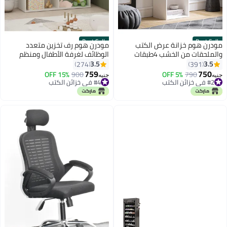
Best Seller
Best Seller
مودرن هوم خزانة عرض الكتب
مودرن هوم رف تخزين متعدد
والملحقات من الخشب 4طبقات
الوظائف لغرفة الأطفال ومنظم
ابيض
مكتب للألعاب والكتب واللوازم
3.5
3.5
274
391
المكتبية بتصميم عصري باللون
759
750
15% OFF
900
5% OFF
790
جنيه
جنيه
الأبيض
#2 في خزائن الكتب
#4 في خزائن الكتب
#2 في خزائن الكتب
#4 في خزائن الكتب