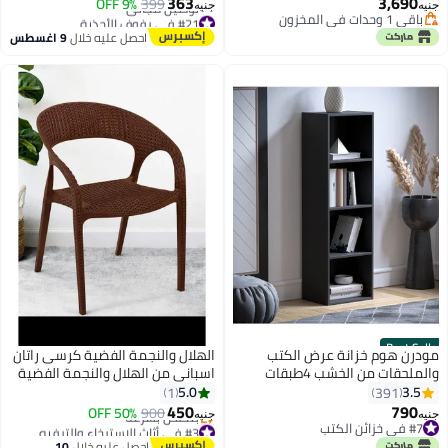
363
3,690
والراحة في كل صباح.
399
9% OFF
جنيه
جنيه
باقي 1 وحدات في المخزون
#21 في رفوف الأحذية
باقي 1 وحدات في المخزون
أقل سعر في 7 يوم
احصل عليه خلال
9 اغسطس
توصيل مجاني
#21 في رفوف الأحذية
Best Seller
مودرن هوم خزانة عرض الكتب
الهلال والنجمة الفضية كرسى راتان
والملحقات من الخشب 4طبقات
اسبانى من الهلال والنجمة الفضية
اسود
بنى 6221999655239Brown
5.0
3.5
1
391
450
790
50% OFF
900
جنيه
جنيه
#7 في خزائن الكتب
#3 في أثاث الاسترخاء والترفيه
#7 في خزائن الكتب
توصيل مجاني
احصل عليه خلال
10