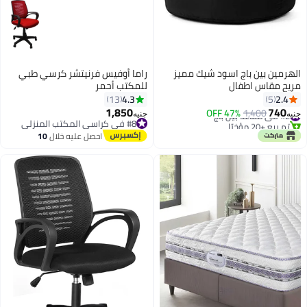
الهرمين بين باج اسود شيك مميز
راما أوفيس فرنيتشر كرسي طبي
مريح مقاس اطفال
للمكتب أحمر
4.3
2.4
13
5
1,850
740
#2 في مقاعد بين باج
1,400
47% OFF
جنيه
جنيه
تم بيع +20 مؤخرًا
#8 في كراسي المكتب المنزلي
#2 في مقاعد بين باج
#8 في كراسي المكتب المنزلي
احصل عليه خلال
10
اغسطس