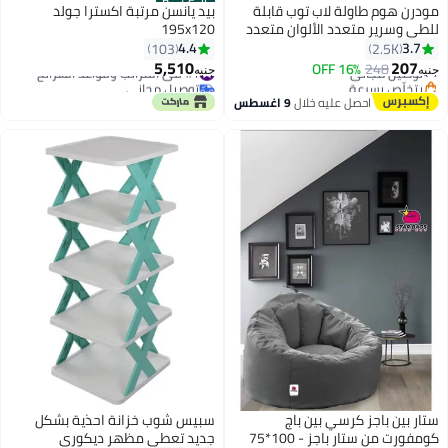
Best Seller
مودرن هوم طاولة لاب توب قابلة
بيد يانسن مرتبة اكسترا جولد
للطي وسرير متعدد الألوان متعدد
195x120
الألوان (40.5 x 60 x 5.5 )سم
4.4
3.7
103
2.5K
5,510
207
248
توصيل مجاني
16% OFF
#1 في المراتب وقواعد الشرائح
جنيه
جنيه
بتخلّص بسرعة
توصيل مجاني
توصيل مجاني
#1 في المراتب وقواعد الشرائح
احصل عليه خلال
9 اغسطس
ستار بين باجز كرسي بين باج
سبيس شوب خزانة احذية بشكل
كومفورت من ستار باجز - 100*75
جديد تعطي مظهر ديكوري