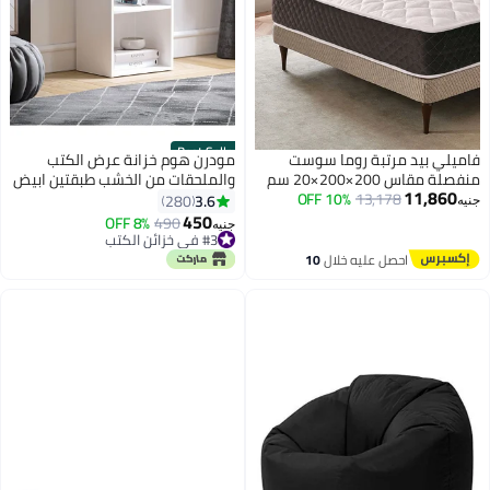
Best Seller
فاميلي بيد مرتبة روما سوست
مودرن هوم خزانة عرض الكتب
منفصلة مقاس 200×200×20 سم
والملحقات من الخشب طبقتين ابيض
11,860
من فاميلي بد
13,178
10% OFF
3.6
280
جنيه
450
8% OFF
490
جنيه
#3 في خزائن الكتب
#3 في خزائن الكتب
احصل عليه خلال
10
اغسطس