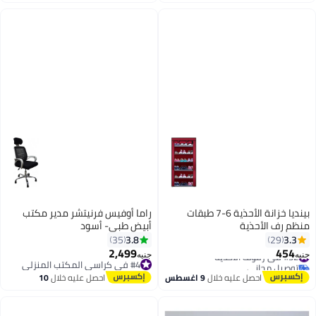
#1 في خزانات الأحذية
بينديا خزانة الأحذية 6-7 طبقات
راما أوفيس فرنيتشر مدير مكتب
منظم رف الأحذية
أبيض طبي- أسود
3.8
3.3
35
29
2,499
454
#32 في رفوف الأحذية
جنيه
جنيه
توصيل مجاني
#4 في كراسي المكتب المنزلي
#32 في رفوف الأحذية
#4 في كراسي المكتب المنزلي
احصل عليه خلال
9 اغسطس
احصل عليه خلال
10
اغسطس