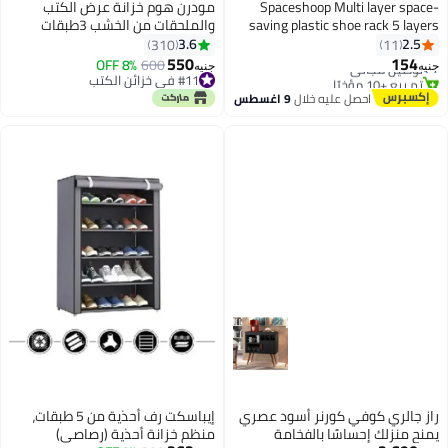
Spaceshoop Multi layer space-
مودرن هوم خزانة عرض الكتب
saving plastic shoe rack 5 layers
والملحقات من الخشب 3طبقات
multi colour
اسود
3.6
2.5
310
11
550
154
توصيل مجاني
600
8% OFF
جنيه
جنيه
تم بيع +10 مؤخرًا
#11 في خزائن الكتب
توصيل مجاني
#11 في خزائن الكتب
احصل عليه خلال
9 اغسطس
راز جالري كوفي كورنر أسود عصري
إيباسكت رف أحذية من 5 طبقات،
يمنح منزلك إحساسًا بالفخامة
منظم خزانة أحذية (رصاصي)