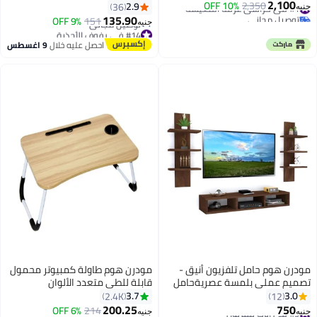
2,100
#1 في كراسي غرفة المعيشة
2,350
سم - رمادي - قطيفة
10% OFF
متناسق يناسب جميع الاماكن وتوفر
2.9
36
جنيه
توصيل مجاني
المساحة مكونة من 5 طبقات
135.90
9% OFF
151
جنيه
#1 في كراسي غرفة المعيشة
متعددة الالوان
#14 في رفوف الأحذية
أقل سعر في 7 يوم
احصل عليه خلال
9 اغسطس
توصيل مجاني
#14 في رفوف الأحذية
مودرن هوم حامل تلفزيون أنيق -
مودرن هوم طاولة كمبيوتر محمول
تصميم عملي بلمسة عصريةحامل
قابلة للطي متعدد الألوان
تلفزيون أنيق - تصميم عملي
40.5x60x5.5سم
3.7
3.0
2.4K
12
بلمسة عصرية.
200.25
750
#9 في اثاث تلفزيون
214
6% OFF
جنيه
جنيه