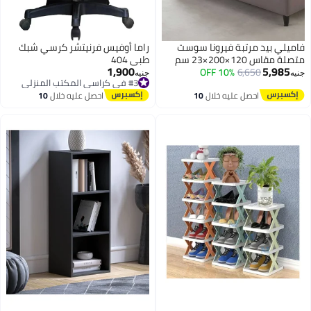
فاميلي بيد مرتبة فيرونا سوست
راما أوفيس فرنيتشر كرسي شبك
متصلة مقاس 120×200×23 سم
طبي 404
1,900
5,985
من فاميلي بد
6,650
10% OFF
جنيه
جنيه
#3 في كراسي المكتب المنزلي
#3 في كراسي المكتب المنزلي
احصل عليه خلال
10
احصل عليه خلال
10
اغسطس
اغسطس