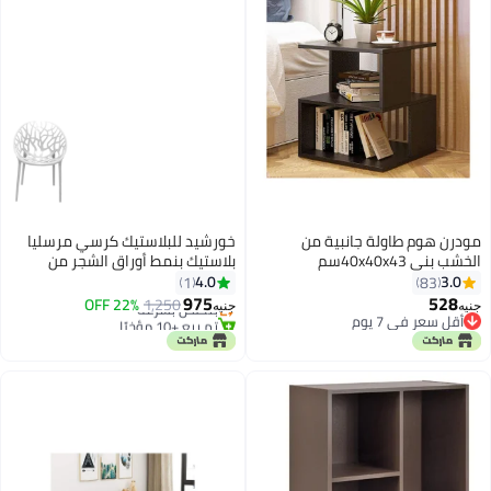
مودرن هوم طاولة جانبية من
خورشيد للبلاستيك كرسي مرسليا
الخشب بني 40x40x43سم
بلاستيك بنمط أوراق الشجر من
#2 في كراسي المطبخ
خورشيد، مقاس L ( أبيض )
4.0
3.0
1
83
توصيل مجاني
975
528
1,250
بتخلّص بسرعة
22% OFF
جنيه
جنيه
أقل سعر في 7 يوم
تم بيع +10 مؤخرًا
أقل سعر في 7 يوم
#2 في كراسي المطبخ