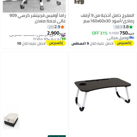
المفرج حامل أحذية من 9 أرفف
راما أوفيس فرنيتشر كرسي 909
رمادي/أسود 160x60x30سم
عالي نجمة معدن
2.9
3.8
20
383
2,900
750
1,100
31% OFF
#2 في كراسي المكتب المنزلي
جنيه
جنيه
توصيل مجاني
تم بيع +10 مؤخرًا
توصيل مجاني
#2 في كراسي المكتب المنزلي
احصل عليه خلال
9 اغسطس
احصل عليه خلال
10
اغسطس