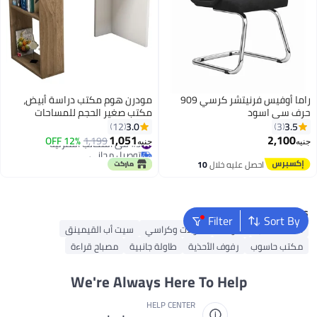
راما أوفيس فرنيتشر كرسي 909
مودرن هوم مكتب دراسة أبيض،
حرف سي اسود
مكتب صغير الحجم للمساحات
الصغيرة، طاولة عمل من المنزل،
3.0
3.5
12
3
مكتب كتابة بتصميم بسيط لغرفة
1,051
2,100
#3 في المكاتب المنزلية
1,199
12% OFF
جنيه
جنيه
النوم أو المكتب، تصميم
توصيل مجاني
أنيق90x40x72cm
#3 في المكاتب المنزلية
احصل عليه خلال
10
اغسطس
Popular Searches
Filter
Sort By
أثاث المكاتب
طاولات
طاولات وكراسي
سيت أب القيمينق
مكتب حاسوب
رفوف الأحذية
طاولة جانبية
مصباح قراءة
We're Always Here To Help
HELP CENTER