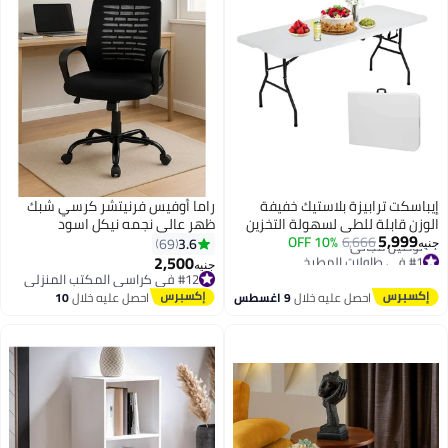
إيباسكت ترابيزة بلاستيك خفيفة
راما أوفيس فرنيتشر كرسي شبك
الوزن قابلة للطي لسهولة التخزين
ظهر عالي نجمه نيكل اسود
5,999
6,666
10% OFF
عند عمم الاستخدام بطول
3.6
69
جنيه
#1 في طاولات المطبخ
بمقاس(180*75*75سم) ترابيزة
2,500
جنيه
أقل سعر في السنة
متينة وقابلة للحمل في الأماكن
#12 في كراسي المكتب المنزلي
توصيل مجاني
الخارجية والداخلية(لو ن ابيض)
#12 في كراسي المكتب المنزلي
احصل عليه خلال
9 اغسطس
احصل عليه خلال
10
#1 في طاولات المطبخ
اغسطس