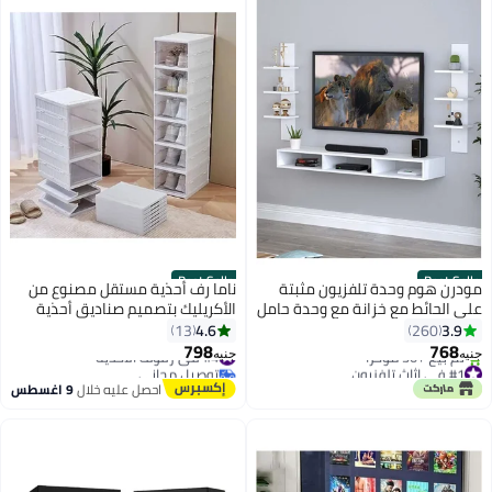
Best Seller
Best Seller
مودرن هوم وحدة تلفزيون مثبتة
ناما رف أحذية مستقل مصنوع من
على الحائط مع خزانة مع وحدة حامل
الأكريليك بتصميم صناديق أحذية
تلفزيون مع أرفف لغرفة المعيشة
قابلة للطي والتكديس، 6 طبقات.
4.6
3.9
13
260
(أبيض)
798
768
#4 في رفوف الأحذية
جنيه
جنيه
#1 في اثاث تلفزيون
توصيل مجاني
أقل سعر في 7 يوم
#4 في رفوف الأحذية
احصل عليه خلال
9 اغسطس
تم بيع +30 مؤخرًا
#1 في اثاث تلفزيون