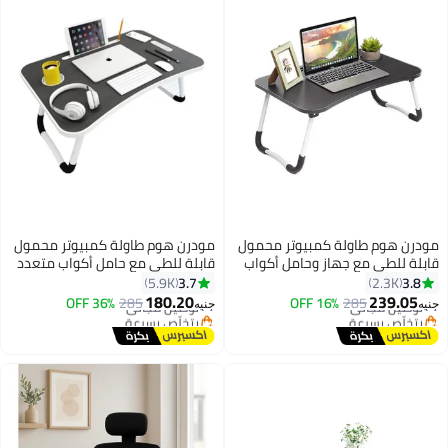
مودرن هوم طاولة كمبيوتر محمول
مودرن هوم طاولة كمبيوتر محمول
قابلة للطي مع جهاز وحامل أكواب
قابلة للطي مع حامل أكواب متعدد
40.5x60x5.5سم null
الألوان Multicolour متعدد الألوان
3.7
3.8
5.9K
2.3K
40.5x60x5.5سم
40.5 x 60 x 5.5سم
180.20
239.05
توصيل مجاني
285
16% OFF
توصيل مجاني
285
36% OFF
جنيه
جنيه
بتخلّص بسرعة
بتخلّص بسرعة
توصيل مجاني
توصيل مجاني