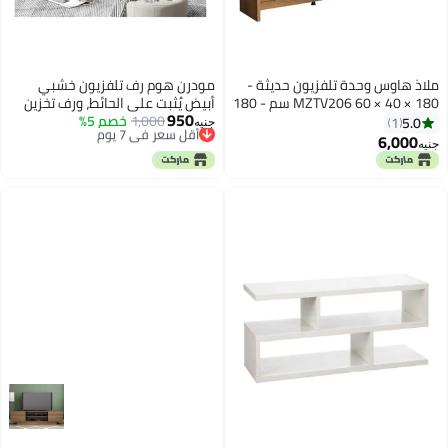
ملاذ هاوس وحدة تلفزيون حديثة -
مودرن هوم رف تلفزيون خشبي
MZTV206 60 × 40 × 180 سم - 180
أبيض يُثبت على الحائط، ورف تخزين
950
طول × 60 ارتفاع × 40 عرض
1,000
أقل سعر في 7 يوم
خصم 5%
أسفل التلفزيون، ووحدة وسائط
5.0
1
جنيه
توصيل مجاني
متعددة لإنشاء مركز ترفيهي معلق
6,000
جنيه
أقل سعر في 7 يوم
في غرفة المعيشة، أثاث موفر
للمساحة