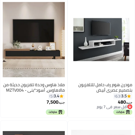
مودرن هوم رف حامل للتلفزيون
ملاذ هاوس وحدة تلفزيون حديثة من
بتصميم عصري أبيض
مالاهاوس، أسود*بني - MZTV004
110x24x15سم
3.4
3.5
5
63
7,500
480
جنيه
جنيه
أقل سعر في 7 يوم
أقل سعر في 7 يوم