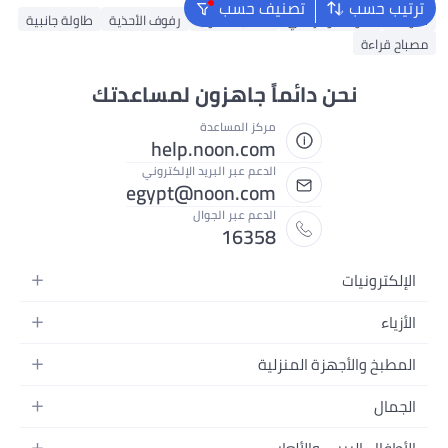
ترتيب حسب
تصنيف حسب
طاولات
طاولات وكراسي
مكتب حاسوب
رفوف الأحذية
طاولة جانبية
مصباح قراءة
نحن دائماً جاهزون لمساعدتك
مركز المساعدة
help.noon.com
الدعم عبر البريد الإلكتروني
egypt@noon.com
الدعم عبر الجوال
16358
الإلكترونيات
الهواتف المتحركة
الأزياء
أجهزة التابلت
أزياء نسائية
المطبخ والأجهزة المنزلية
أجهزة الكمبيوتر المحمولة
أزياء رجالية
المطبخ وأدوات الطعام
الأجهزة المنزلية
الجمال
أزياء البنات
مستلزمات السرير
الكاميرات والصور وتسجيل الفيديو
العطور النسائية
أزياء الأولاد