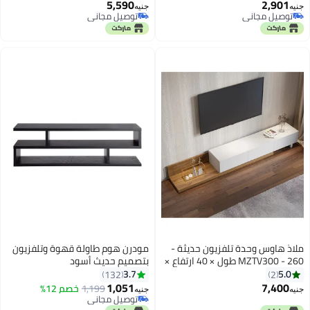
5,590
2,901
Cabinet/TV Stand/Entertainment
سم × 40 سم × 45 سم.
جنيه
جنيه
توصيل مجاني
توصيل مجاني
Center Table/Display Storage
توصيل مجاني
توصيل مجاني
Cabinet Rack (White) - Ideal for
Upto 52"
ملاذ هاوس وحدة تلفزيون حديثة -
مودرن هوم طاولة قهوة وتلفزيون
MZTV300 - 260 طول × 40 ارتفاع ×
بتصميم حديث أسود
40 عرض
110x30x45سم
3.7
5.0
132
2
1,051
7,400
1,199
خصم 12%
جنيه
جنيه
توصيل مجاني
توصيل مجاني