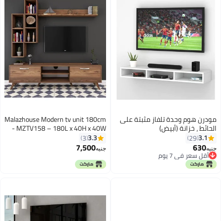
مودرن هوم وحدة تلفاز مثبتة على
Malazhouse Modern tv unit 180cm
الحائط ، خزانة (أبيض)
- MZTV158 – 180L x 40H x 40W
3.3
3.1
3
29
7,500
630
جنيه
جنيه
أقل سعر في 7 يوم
أقل سعر في 7 يوم