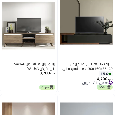
ريترو RA-U63 ترابيزة تلفزيون
ريترو ترابيزة تلفزيون 140سم –
40×35×160×30 سم – أسود×بني
بني×أبيض RA-U49
3,700
5.0
1
جنيه
4,700
جنيه
#5 في اثاث تلفزيون
#5 في اثاث تلفزيون