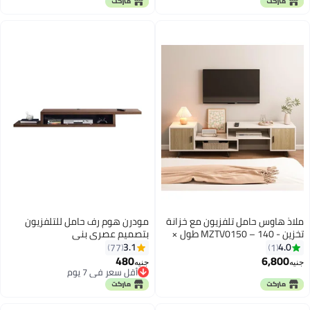
ملاذ هاوس حامل تلفزيون مع خزانة
مودرن هوم رف حامل للتلفزيون
تخزين - MZTV0150 – 140 طول ×
بتصميم عصري بني
50 ارتفاع × 40 عرض
135x24x15سم
3.1
4.0
77
1
480
6,800
جنيه
جنيه
أقل سعر في 7 يوم
أقل سعر في 7 يوم