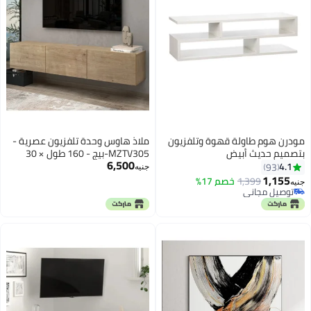
مودرن هوم طاولة قهوة وتلفزيون
ملاذ هاوس وحدة تلفزيون عصرية -
بتصميم حديث أبيض
MZTV305-بيج - 160 طول × 30
6,500
120x30x45سم
ارتفاع × 30 عرض
4.1
93
جنيه
1,155
1,399
خصم 17%
جنيه
توصيل مجاني
توصيل مجاني