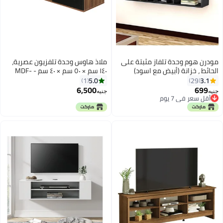
مودرن هوم وحدة تلفاز مثبتة على
ملاذ هاوس وحدة تلفزيون عصرية،
الحائط ، خزانة (أبيض مع اسود)
١٤٠ سم × ٥٠ سم × ٤٠ سم - MDF-
MZTV207 – ١٤٠ طول × ٥٠ ارتفاع × ٤٠
5.0
3.1
1
29
عرض
6,500
699
جنيه
جنيه
أقل سعر في 7 يوم
أقل سعر في 7 يوم