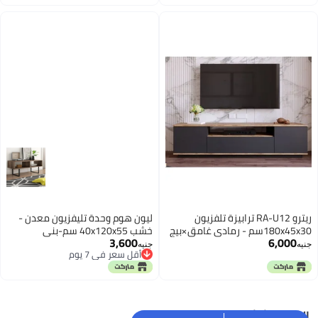
ريترو RA-U12 ترابيزة تلفزيون
ليون هوم وحدة تليفزيون معدن -
180x45x30سم - رمادي غامق×بيج
خشب 40x120x55 سم-بني
3,600
6,000
جنيه
جنيه
أقل سعر في 7 يوم
أقل سعر في 7 يوم
البحث الشائع