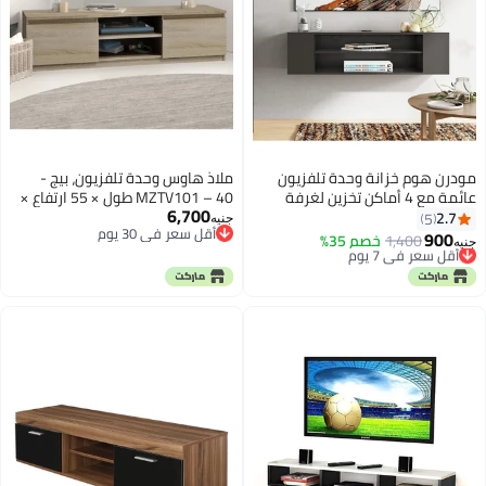
مودرن هوم خزانة وحدة تلفزيون
ملاذ هاوس وحدة تلفزيون، بيج -
عائمة مع 4 أماكن تخزين لغرفة
MZTV101 – 40 طول × 55 ارتفاع ×
6,700
المعيشة ومركز الترفيه
170 عرض
2.7
5
جنيه
أقل سعر في 30 يوم
900
1,400
أقل سعر في 7 يوم
خصم 35%
جنيه
أقل سعر في 30 يوم
توصيل مجاني
أقل سعر في 7 يوم