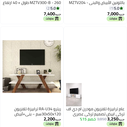
باللونين الأبيض والبني - MZTV204
MZTV300-B - 260 طول × 40 ارتفاع
– 180 طول × 50 ارتفاع × 35 عرض
× 40 عرض
5.0
5.0
2
1
7,400
7,000
جنيه
جنيه
عام ترابيزة تلفزيون مودرن ام دي اف
ريترو RA-U34 ترابيزة تلفزيون
تركي ابيض تصميم تركي عصري
30x50x120سم – بني×أبيض
2,200
3,250
ارتفاع 45-عمق 35-عرض 120
3,850
خصم 15%
جنيه
جنيه