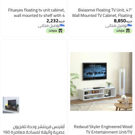
Fitueyes floating tv unit cabinet,
Bixiaomei Floating TV Unit, 47''
wall mounted tv shelf with 4
Wall Mounted TV Cabinet, Floating
2,232
8,850
storages for living room,
Shelves with Door, Modern
جنيه
جنيه
توصيل مجاني
توصيل مجاني
entertainment center
Entertainment Media Console
توصيل مجاني
توصيل مجاني
Center Large Storage TV Bench for
Living Room & Office (47.24IN,
White)
Redwud Skyler Engineered Wood
أبلاينس فرينتشر وحدة تلفزيون
TV Entertainment Unit/TV
عصرية وأنيقة لمساحة معاصرة 160