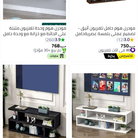
أفضل المنتجات
مودرن هوم حامل تلفزيون أنيق -
مودرن هوم وحدة تلفزيون مثبتة
تصميم عملي بلمسة عصريةحامل
على الحائط مع خزانة مع وحدة حامل
تلفزيون أنيق - تصميم عملي
تلفزيون مع أرفف لغرفة المعيشة
3.9
3.0
260
12
بلمسة عصرية.
(أبيض)
768
750
#8 في اثاث تلفزيون
جنيه
جنيه
توصيل مجاني
#1 في اثاث تلفزيون
#8 في اثاث تلفزيون
أقل سعر في 7 يوم
تم بيع +30 مؤخرًا
#1 في اثاث تلفزيون