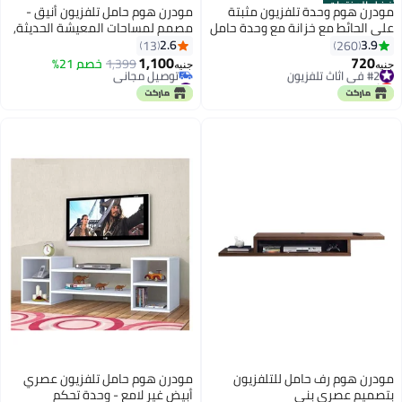
أفضل المنتجات
مودرن هوم وحدة تلفزيون مثبتة
مودرن هوم حامل تلفزيون أنيق -
على الحائط مع خزانة مع وحدة حامل
مصمم لمساحات المعيشة الحديثة,
تلفزيون مع أرفف لغرفة المعيشة
2.6
3.9
13
260
(أبيض مع اسود)
1,100
720
#2 في اثاث تلفزيون
1,399
خصم 21%
جنيه
جنيه
أقل سعر في 7 يوم
#9 في اثاث تلفزيون
#2 في اثاث تلفزيون
أقل سعر في 7 يوم
توصيل مجاني
#9 في اثاث تلفزيون
مودرن هوم رف حامل للتلفزيون
مودرن هوم حامل تلفزيون عصري
بتصميم عصري بني
أبيض غير لامع - وحدة تحكم