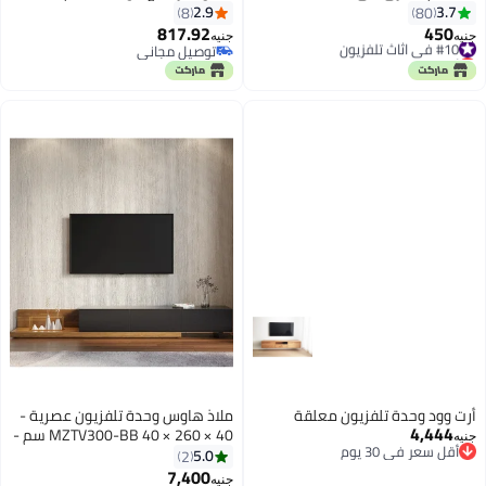
15x24x110سم
ترفيهية أنيقة مع مساحة تخزين،
2.9
3.7
8
80
بلمسة نهائية مصقولة مسبقًا،
817.92
450
#10 في اثاث تلفزيون
جنيه
جنيه
مصنوع من الخشب الهندسي.
أقل سعر في 7 يوم
توصيل مجاني
#10 في اثاث تلفزيون
توصيل مجاني
أرت وود وحدة تلفزيون معلقة
ملاذ هاوس وحدة تلفزيون عصرية -
4,444
MZTV300-BB 40 × 260 × 40 سم -
جنيه
أقل سعر في 30 يوم
260 طول × 40 ارتفاع × 40 عرض
5.0
2
أقل سعر في 30 يوم
7,400
جنيه