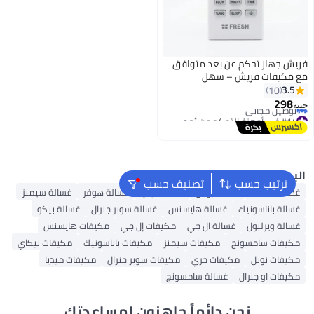
ريش جهاز تحكم عن بعد متوافق
ع مكيفات فريش – سهل
لاستخدام وفعّال
3.5
10
#14 في أجهزة التحكم عن بُعد
298
نيه
توصيل مجاني
#14 في أجهزة التحكم عن بُعد
لبحث الشائع
ترتيب حسب
تصنيف حسب
غطاء الغسالة
غسالة بوش
غسالة ميديا
غسالة هوفر
غسالة سيمنز
غسالة باناسونيك
غسالة هايسنس
غسالة سوبر جنرال
غسالة بيكو
غسالة ويرلبول
غسالة ال جي
مكيفات إل جي
مكيفات هايسنس
مكيفات سامسونج
مكيفات سيمنز
مكيفات باناسونيك
مكيفات نيكاي
مكيفات نوبل
مكيفات جري
مكيفات سوبر جنرال
مكيفات ميديا
مكيفات او جنرال
غسالة سامسونج
نحن دائماً جاهزون لمساعدتك