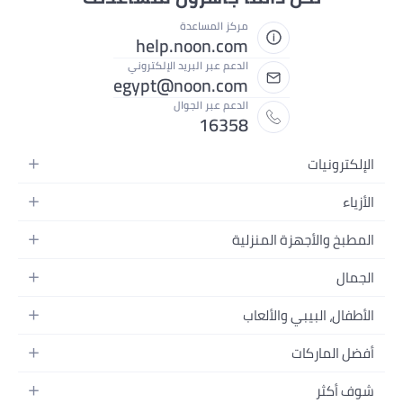
مركز المساعدة
help.noon.com
الدعم عبر البريد الإلكتروني
egypt@noon.com
الدعم عبر الجوال
16358
الإلكترونيات
الهواتف المتحركة
الأزياء
أجهزة التابلت
أزياء نسائية
المطبخ والأجهزة المنزلية
أجهزة الكمبيوتر المحمولة
أزياء رجالية
المطبخ وأدوات الطعام
الأجهزة المنزلية
الجمال
أزياء البنات
مستلزمات السرير
الكاميرات والصور وتسجيل الفيديو
العطور النسائية
أزياء الأولاد
الأطفال، البيبي والألعاب
مستلزمات الحمام
التلفزيونات
عطور الرجال
ساعات يد للرجال
عربات الأطفال وإكسسواراتها
ديكورات المنازل
سماعات الرأس
أفضل الماركات
المكياج
ساعات يد للنساء
مقاعد السيارات
الأجهزة المنزلية
ألعاب الفيديو
أبل
العناية بالشعر
النظارات
شوف أكثر
ملابس الأطفال
الأدوات وتحسين المنزل