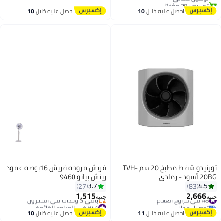
تم بيع +20 مؤخرًا
#16 في مراوح السقف
احصل عليه خلال
10
احصل عليه خلال
10
اغسطس
اغسطس
تورنيدو شفاط مطبخ 20 سم TVH-
فريش مروحه فريش 16بوصه عمود
20BG أسود - رمادي
ريتش بيانو 9460
3.7
4.5
27
83
1,515
2,666
#8 في مراوح العادم
جنيه
جنيه
توصيل مجاني
#41 في المراوح القائمة
#8 في مراوح العادم
توصيل مجاني
احصل عليه خلال
11
احصل عليه خلال
10
باقي 3 وحدات في المخزون
اغسطس
اغسطس