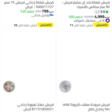
فريش شفاط بلت إن سليم فريش -
فريش شفاط زجاجي فريش، 15 سم،
90 سم ستالس كلاسيك
500011727 - ابيض
799
999
خصم 20%
3.6
22
جنيه
توصيل مجاني
4,999
10,000
خصم 50%
جنيه
توصيل مجاني
#7 في شفاطات المواقد
#7 في شفاطات المواقد
احصل عليه خلال
11
احصل عليه خلال
10
اغسطس
اغسطس
فريش مروحة سقف كاريوكا orbit
فريش جهاز تهوية زجاجي
fan رمادي فاتح
87131003021 أبيض