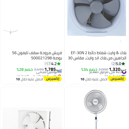
بلاك & وايت شفاط حائط EF-30N 2
فريش مروحة سقف تايفون 56
اتجاهين من بلاك اند وايت، مقاس 30
بوصة 500021298
#9 في مراوح السقف
سم
4.2
5.0
17
2
أقل سعر في 30 يوم
1,785
1,320
#23 في مراوح العادم
2,000
خصم 34%
توصيل مجاني
2,499
خصم 28%
جنيه
جنيه
توصيل مجاني
باقي 6 وحدات في المخزون
#23 في مراوح العادم
تم بيع +50 مؤخرًا
احصل عليه خلال
10
احصل عليه خلال
10
#9 في مراوح السقف
اغسطس
اغسطس