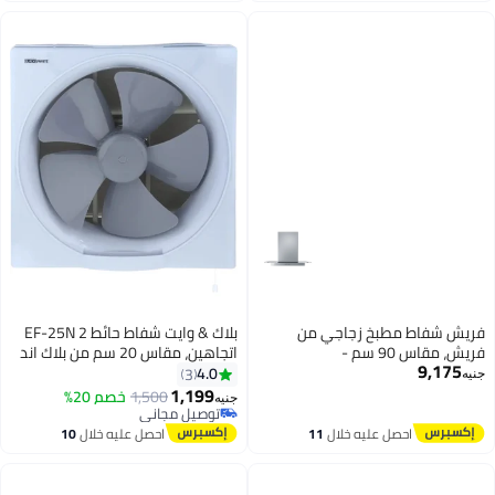
#41 في المراوح القائمة
فريش شفاط مطبخ زجاجي من
بلاك & وايت شفاط حائط EF-25N 2
فريش، مقاس 90 سم -
اتجاهين، مقاس 20 سم من بلاك اند
9,175
FHC90S75MLGG
وايت
4.0
3
جنيه
1,199
1,500
خصم 20%
جنيه
توصيل مجاني
توصيل مجاني
احصل عليه خلال
11
احصل عليه خلال
10
اغسطس
اغسطس