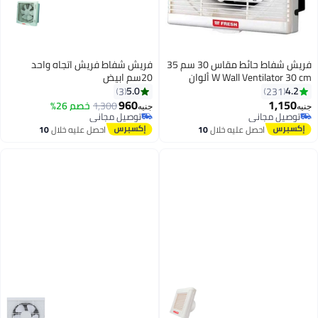
فريش شفاط حائط مقاس 30 سم 35
فريش شفاط فريش اتجاه واحد
W Wall Ventilator 30 cm ألوان
20سم ابيض
متعددة
5.0
4.2
3
231
960
1,150
1,300
خصم 26%
جنيه
جنيه
توصيل مجاني
توصيل مجاني
توصيل مجاني
توصيل مجاني
احصل عليه خلال
10
احصل عليه خلال
10
اغسطس
اغسطس