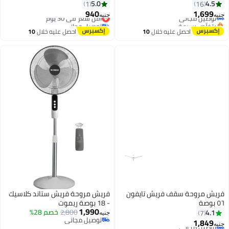
5.0
4.5
1
16
940
1,699
توصيل مجاني
أقل سعر في 30 يوم
جنيه
جنيه
بتخلّص بسرعة
توصيل مجاني
توصيل مجاني
أقل سعر في 30 يوم
احصل عليه خلال
10
احصل عليه خلال
10
اغسطس
اغسطس
فريش مروحة سقف فريش تايفون
فريش مروحة فريش ستاند كلاسيك
٥٦ بوصة
- 18 بوصة ريموت
#16 في مراوح السقف
1,990
2,800
خصم 28%
4.1
7
أقل سعر في 30 يوم
جنيه
توصيل مجاني
1,849
توصيل مجاني
جنيه
توصيل مجاني