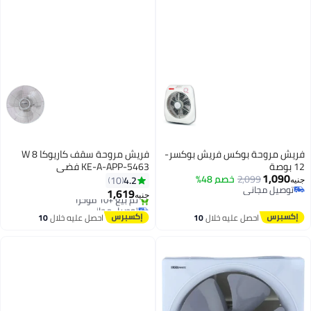
فريش مروحة بوكس فريش بوكسر-
فريش مروحة سقف كاريوكا 8 W
12 بوصة
KE-A-APP-5463 فضي
1,090
2,099
خصم 48%
4.2
10
جنيه
توصيل مجاني
1,619
جنيه
توصيل مجاني
توصيل مجاني
بتخلّص بسرعة
احصل عليه خلال
10
احصل عليه خلال
10
تم بيع +10 مؤخرًا
اغسطس
اغسطس
توصيل مجاني