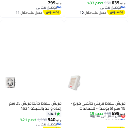
799
635
960
خصم 33%
جنيه
جنيه
توصيل مجاني
توصيل مجاني
توصيل مجاني
توصيل مجاني
احصل عليه خلال
10
احصل عليه خلال
11
اغسطس
اغسطس
فريش شفاط فريش حائطي مربع -
فريش شفاط حائط فريش 25 سم
15 سم (6 بوصة) - للحمامات
إتجاه واحد بالشبكة 4524
699
739
أقل سعر في 30 يوم
خصم 5%
والمطابخ - سهل التركيب - أبيض.
4.1
4
جنيه
توصيل مجاني
940
1,200
خصم 21%
جنيه
أقل سعر في 30 يوم
توصيل مجاني