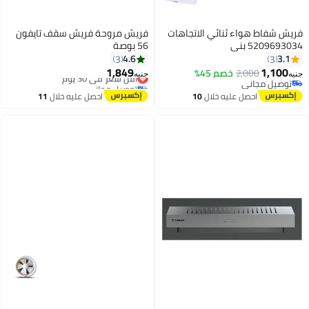
فريش شفاط هواء ثنائي الاتجاهات
فريش مروحة فريش سقف تايفون
5209693034 بني
56 بوصة
4.6
3.1
3
3
1,849
1,100
2,000
خصم 45%
أقل سعر في 30 يوم
جنيه
جنيه
توصيل مجاني
توصيل مجاني
توصيل مجاني
أقل سعر في 30 يوم
احصل عليه خلال
10
احصل عليه خلال
11
اغسطس
اغسطس