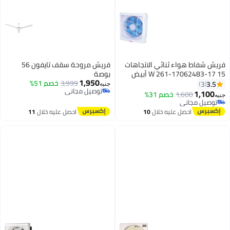
فريش شفاط هواء ثنائي الاتجاهات
فريش مروحة سقف تايفون 56
15 W 261-17062483-17 أبيض
بوصة
1,950
3,999
خصم 51%
3.5
3
جنيه
توصيل مجاني
1,100
1,600
خصم 31%
جنيه
توصيل مجاني
توصيل مجاني
توصيل مجاني
احصل عليه خلال
10
احصل عليه خلال
11
اغسطس
اغسطس