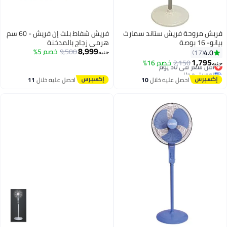
فريش مروحة فريش ستاند سمارت
فريش شفاط بلت إن فريش - 60 سم
بيانو- 16 بوصة
هرمى زجاج بالمدخنة
8,999
9,500
خصم 5%
4.0
17
جنيه
1,795
أقل سعر في 30 يوم
2,150
خصم 16%
جنيه
توصيل مجاني
أقل سعر في 30 يوم
احصل عليه خلال
10
احصل عليه خلال
11
اغسطس
اغسطس