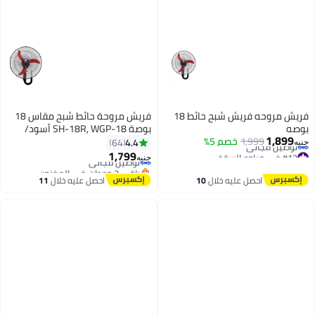
فريش مروحه فريش شبح حائط 18
فريش مروحة حائط شبح مقاس 18
بوصه
بوصة SH-18R, WGP-18 أسود/
#27 في المراوح القائمة
1,899
1,999
خصم 5%
أحمر
4.4
64
أقل سعر في 30 يوم
جنيه
#12 في مراوح السقف
1,799
توصيل مجاني
جنيه
أقل سعر في 30 يوم
باقي 2 وحدات في المخزون
توصيل مجاني
#27 في المراوح القائمة
احصل عليه خلال
10
احصل عليه خلال
11
#12 في مراوح السقف
اغسطس
اغسطس