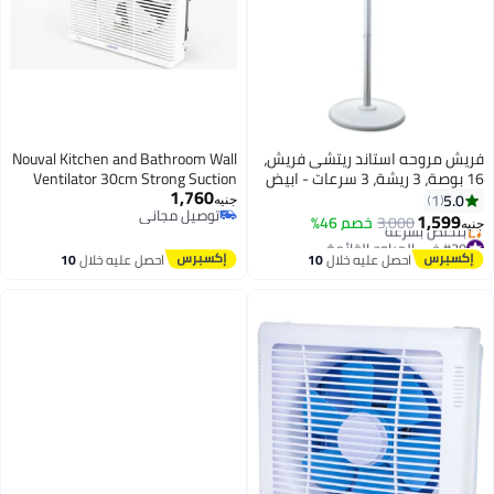
فريش مروحه استاند ريتشى فريش،
Nouval Kitchen and Bathroom Wall
16 بوصة، 3 ريشة، 3 سرعات - ابيض
Ventilator 30cm Strong Suction
1,760
Modern Silent Energy Saving
5.0
1
جنيه
توصيل مجاني
Bright White Easy Installation
1,599
3,000
خصم 46%
جنيه
توصيل مجاني
#39 في المراوح القائمة
توصيل مجاني
احصل عليه خلال
10
احصل عليه خلال
10
بتخلّص بسرعة
اغسطس
اغسطس
#39 في المراوح القائمة