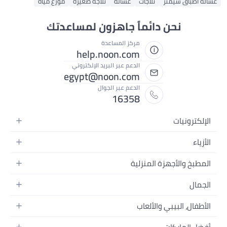
غسالة أطباق سيمنز
ثلاجات
غسالة
ثلاجة صغيرة
موزع مياه
نحن دائماً جاهزون لمساعدتك
مركز المساعدة
help.noon.com
الدعم عبر البريد الإلكتروني
egypt@noon.com
الدعم عبر الجوال
16358
الإلكترونيات
الهواتف المتحركة
الأزياء
أجهزة التابلت
أزياء نسائية
المطبخ والأجهزة المنزلية
أجهزة الكمبيوتر المحمولة
أزياء رجالية
المطبخ وأدوات الطعام
الأجهزة المنزلية
الجمال
أزياء البنات
مستلزمات السرير
الكاميرات والصور وتسجيل الفيديو
العطور النسائية
أزياء الأولاد
الأطفال، البيبي والألعاب
مستلزمات الحمام
التلفزيونات
عطور الرجال
ساعات يد للرجال
عربات الأطفال وإكسسواراتها
ديكورات المنازل
سماعات الرأس