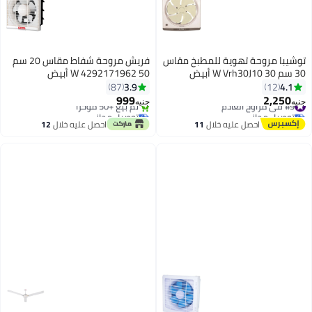
توشيبا مروحة تهوية للمطبخ مقاس
فريش مروحة شفاط مقاس 20 سم
30 سم 30 W Vrh30J10 أبيض
50 W 4292171962 أبيض
3.9
4.1
87
12
999
2,250
#9 في مراوح العادم
جنيه
جنيه
توصيل مجاني
توصيل مجاني
#9 في مراوح العادم
باقي 2 وحدات في المخزون
احصل عليه خلال
11
احصل عليه خلال
12
تم بيع +50 مؤخرًا
اغسطس
اغسطس
توصيل مجاني