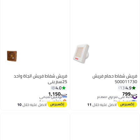
فريش شفاط حمام فريش
فريش شفاط فريش اتجاة واحد
500011730
25سم بني
4.0
4.9
8
13
1,150
799
#24 في مراوح العادم
توصيل مجاني
جنيه
جنيه
توصيل مجاني
بتخلّص بسرعة
#24 في مراوح العادم
توصيل مجاني
احصل عليه خلال
11
احصل عليه خلال
10
اغسطس
اغسطس