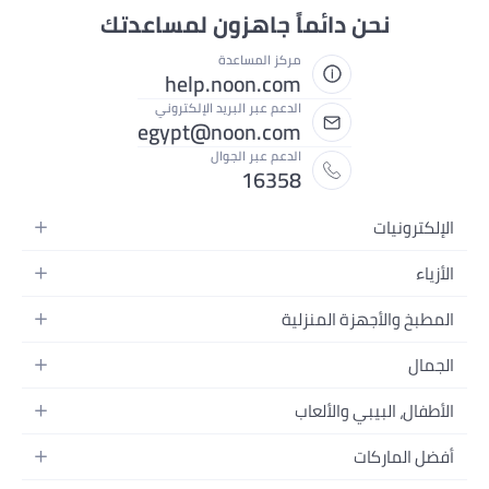
نحن دائماً جاهزون لمساعدتك
مركز المساعدة
help.noon.com
الدعم عبر البريد الإلكتروني
egypt@noon.com
الدعم عبر الجوال
16358
ونيات
 المتحركة
تابلت
ائية
والأجهزة المنزلية
لكمبيوتر المحمولة
لية
وأدوات الطعام
المنزلية
نات
ت السرير
ات والصور وتسجيل الفيديو
لنسائية
لاد
 البيبي والألعاب
ت الحمام
نات
رجال
د للرجال
لأطفال وإكسسواراتها
المنازل
 الرأس
ماركات
د للنساء
لسيارات
المنزلية
فيديو