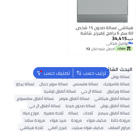
هيتاشي غسالة صحون 15 شخص،
سم، 6 برامج، إنفيرتر، شاشة
، صنع في تركيا
اني
H
اني
حصل عليه خلال
12
غسطس
ائع
ترتيب حسب
تصنيف حسب
ش
غسالة ميديا
غسالة هوفر
غسالة سيمنز
سونيك
غسالة هايسنس
غسالة سوبر جنرال
غسالة بيكو
بول
غسالة ال جي
غسالة أطباق توشيبا
اق هيتاشي
غسالة أطباق هوفر
غسالة أطباق سامسونج
اق بوش
غسالة صحون ميديا
غسالة أطباق ال جي
اق سيمنز
ثلاجات
غسالة
ثلاجة صغيرة
موزع مياه
ط
مكيف هواء
مروحة
مبرد هواء
مروحة ستاند
قف
مكيف هواء سبليت
فيرزر أفقي
ثلاجة هيتاشي