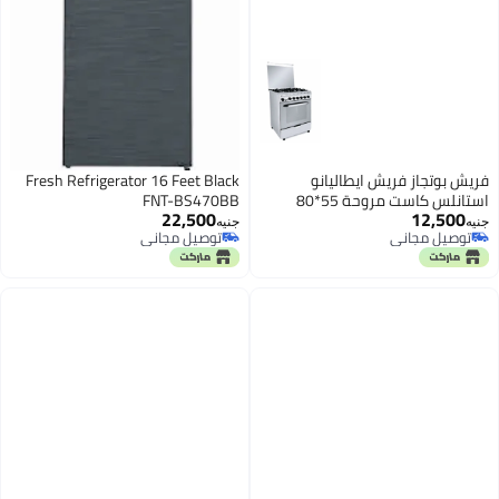
فريش بوتجاز فريش ايطاليانو
Fresh Refrigerator 16 Feet Black
استانلس كاست مروحة 55*80
FNT-BS470BB
22,500
12,500
3423
جنيه
جنيه
توصيل مجاني
توصيل مجاني
توصيل مجاني
توصيل مجاني