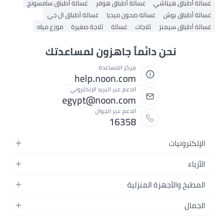
غسالة أطباق هيتاشي
غسالة أطباق هوفر
غسالة أطباق سامسونج
غسالة أطباق بوش
غسالة صحون ميديا
غسالة أطباق ال جي
غسالة أطباق سيمنز
ثلاجات
غسالة
ثلاجة صغيرة
موزع مياه
نحن دائماً جاهزون لمساعدتك
مركز المساعدة
help.noon.com
الدعم عبر البريد الإلكتروني
egypt@noon.com
الدعم عبر الجوال
16358
الإلكترونيات
الهواتف المتحركة
الأزياء
أجهزة التابلت
أزياء نسائية
المطبخ والأجهزة المنزلية
أجهزة الكمبيوتر المحمولة
أزياء رجالية
المطبخ وأدوات الطعام
الأجهزة المنزلية
الجمال
أزياء البنات
مستلزمات السرير
الكاميرات والصور وتسجيل الفيديو