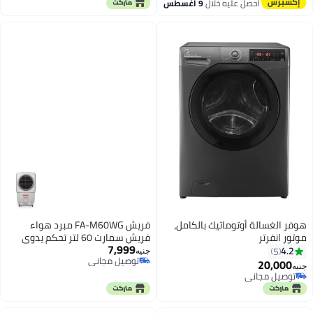
توصيل مجاني
احصل عليه خلال
9 اغسطس
توصيل مجاني
هوفر الغسالة أوتوماتيك بالكامل،
فريش FA-M60WG مبرد هواء
موتور انفرتر
فريش سمارت 60 لتر تحكم يدوي
7,999
رمادي
4.2
5
جنيه
توصيل مجاني
20,000
جنيه
توصيل مجاني
توصيل مجاني
توصيل مجاني