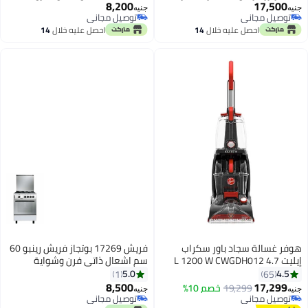
8,200
17,500
الومنيوم سلفر
توصيل مجاني
جنيه
جنيه
توصيل مجاني
باقي 1 وحدات في المخزون
توصيل مجاني
احصل عليه خلال
14
احصل عليه خلال
14
توصيل مجاني
اغسطس
اغسطس
هوفر غسالة سجاد باور سكراب
فريش 17269 بوتجاز فريش رينبو 60
إيليت 4.7 L 1200 W CWGDH012
سم اشعال ذاتي فرن وشواية
متعدد الألوان
5.0
4.5
1
65
8,500
17,299
19,299
خصم 10%
توصيل مجاني
جنيه
جنيه
توصيل مجاني
باقي 1 وحدات في المخزون