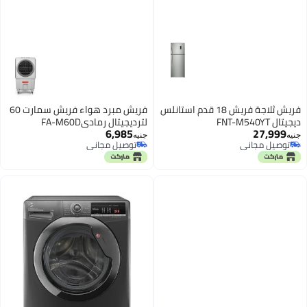
فريش ثلاجة فريش 18 قدم استانلس
فريش مبرد هواء فريش سمارت 60
ديجيتال FNT-M540YT
لترديجيتال رماديFA-M60D
6,985
27,999
جنيه
جنيه
توصيل مجاني
توصيل مجاني
توصيل مجاني
توصيل مجاني