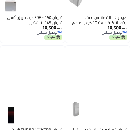
هوفر غسالة ملابس نصف
فريش FDF - 190 ديب فريزر أفقى
أوتوماتيكية سعة 10 كجم، رمادي
فريش 145 لتر فضي
10,500
10,500
HW-HTTN10LSTO
جنيه
جنيه
توصيل مجاني
توصيل مجاني
توصيل مجاني
توصيل مجاني
فريش ثلاجة فريش 16 قدم استانلس
فريش FNT-BR470KGDR ثلاجة