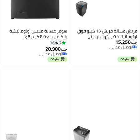
فريش غسالة فريش 13 كيلو فوق
هوفر غسالة ملابس أوتوماتيكية
اوتوماتيك فضي توب لودينج
بالكامل سعة 8 كجم 8 kg
15,250
H3WS383TAC3R-ELA لون فضي
4.2
6
جنيه
توصيل مجاني
20,900
جنيه
توصيل مجاني
توصيل مجاني
توصيل مجاني