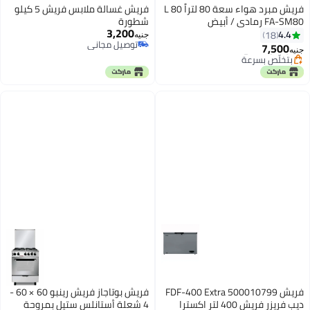
فريش مبرد هواء سعة 80 لتراً 80 L
فريش غسالة ملابس فريش 5 كيلو
FA-SM80 رمادي / أبيض
شطورة
#8 في مبردات الهواء
3,200
4.4
18
جنيه
توصيل مجاني
توصيل مجاني
7,500
بتخلّص بسرعة
جنيه
توصيل مجاني
#8 في مبردات الهواء
فريش FDF-400 Extra 500010799
فريش بوتاجاز فريش رينبو 60 × 60 -
ديب فريزر فريش 400 لتر اكسترا
4 شعلة أستانلس ستيل بمروحة