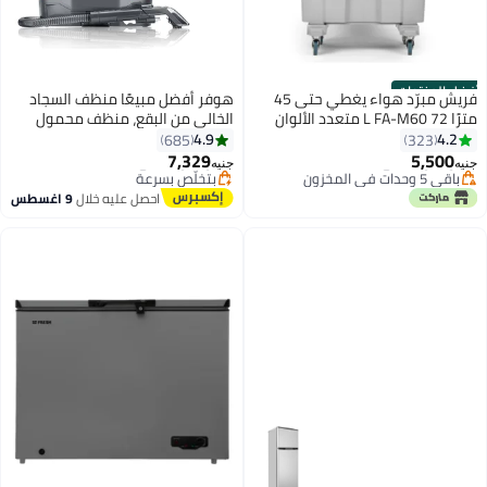
أفضل المنتجات
فريش مبرّد هواء يغطي حتى 45
هوفر أفضل مبيعًا منظف السجاد
مترًا 72 L FA-M60 متعدد الألوان
الخالي من البقع، منظف محمول
#1 في مبردات الهواء
أقل سعر في 30 يوم
وخفيف الوزن للأسطح المتعددة
4.9
4.2
685
323
توصيل مجاني
توصيل مجاني
للمقاعد السيارة، الأرائك، السجاد، في
7,329
5,500
باقي 5 وحدات في المخزون
بتخلّص بسرعة
جنيه
جنيه
الهواء الطلق والمزيد -
تم بيع +110 مؤخرًا
أقل سعر في 30 يوم
احصل عليه خلال
9 اغسطس
#1 في مبردات الهواء