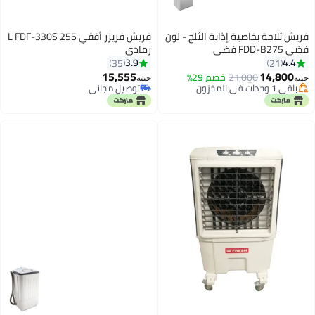
فريش ثلاجة بخاصية إذابة الثلج - لون
فريش فريزر أفقي 255 L FDF-330S
فضي FDD-B275 فضي
رمادي
أقل سعر في 30 يوم
3.9
4.4
35
21
توصيل مجاني
15,555
14,800
21,000
خصم 29%
باقي 1 وحدات في المخزون
توصيل مجاني
جنيه
جنيه
أقل سعر في 30 يوم
باقي 1 وحدات في المخزون
توصيل مجاني