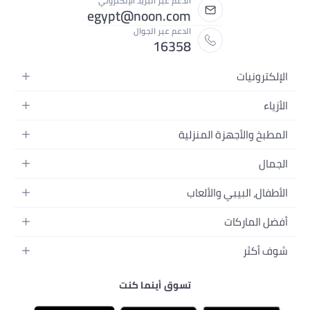
ر البريد الإلكتروني
egypt@noon
ر الجوال
1
يو
ينما كنت