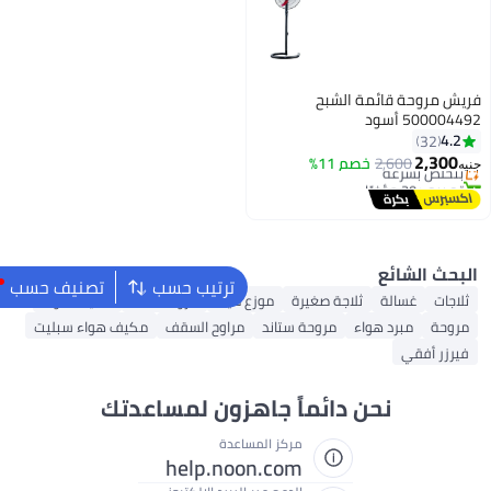
ترتيب حسب
تصنيف حسب
ع مياه
مروحة حائط
مكيف هواء
مراوح السقف
مكيف هواء سبليت
اهزون لمساعدتك
مساعدة
help.noon