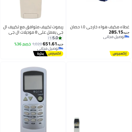
ريموت تكييف متوافق مع تكييف ال
ل جى
يوم
1,020
خصم 36%
ني