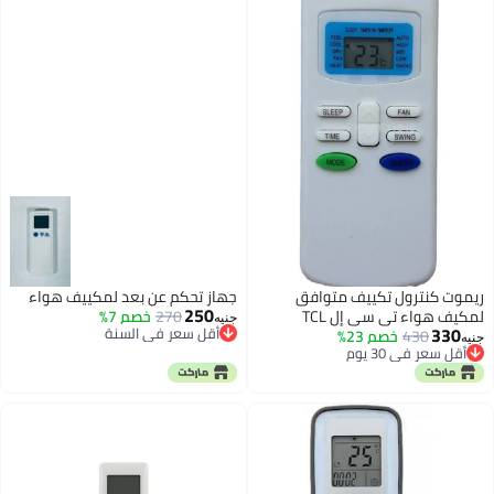
خصم 7%
ي السنة
ي السنة