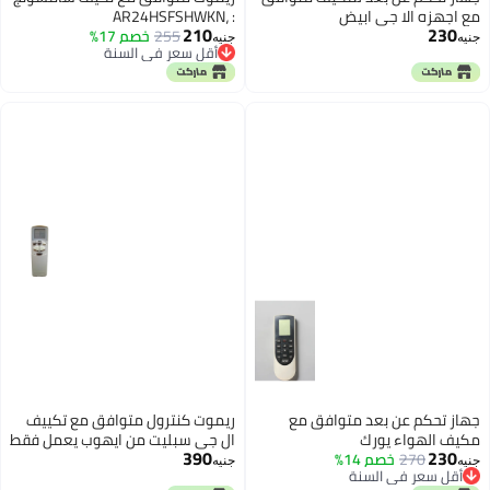
: AR2
خصم 17%
AR24HSF
ي السنة
AR
ي السنة
AR24H
DB93-1.
ل متوافق مع تكييف
 من ايهوب يعمل فقط
كس متعدد الألوان