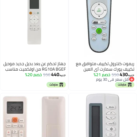
 بعد بديل جديد موديل
RG10A BGEF من اولكميت مناسب
خصم 20%
لمكيف الهواء ميديا موديل RG10A