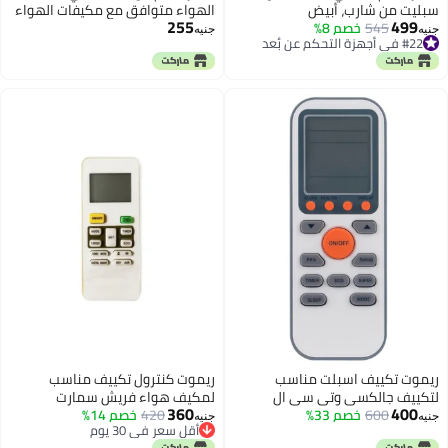
فق مع مكيفات الهواء
ل عالي الجودة باشارة
إعداد ودعم كامل
دات تكييف سبليت
ل تكييف مناسب
 فريش سمارت
خصم 14%
يوم
يوم