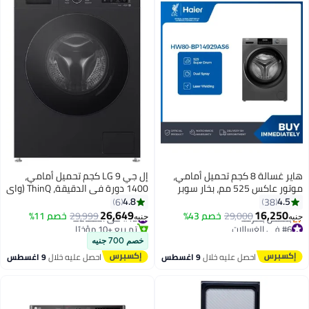
هاير غسالة 8 كجم تحميل أمامي،
إل جي LG 9 كجم تحميل أمامي،
موتور عاكس 525 مم، بخار سوبر
1400 دورة في الدقيقة، ThinQ (واي
فاي) F4Y2VYGYZ بلاتينيوم أسود
4.8
6
3
26,649
16,
29,000
خصم 43%
#12 في الغسالات
29,999
خصم 11%
جنيه
تم بيع +10 مؤخرًا
 في 30 يوم
#12 في الغسالات
خصم 700 جنيه
ص بسرعة
احصل عليه خلال
9 اغسطس
احصل عليه خلال
9 اغسطس