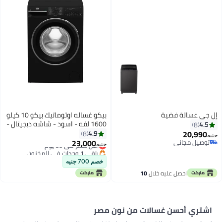
غسالة فضية
بيكو غساله اوتوماتيك بيكو 10 كيلو
1600 لفه - اسود - شاشه ديجيتال -
باب كبير- inv. - Steam - بلوتوث
20,
4.9
8
B3WFU501040BCI 10 kg
23,000
ل مجاني
أقل سعر في 30 يوم
جنيه
ل مجاني
B3WFU501040BCI أسود
باقي 1 وحدات في المخزون
أقل سعر في 30 يوم
خصم 700 جنيه
احصل عليه خلال
10
اغسطس
ي أحسن غسالات من نون مصر