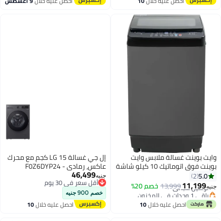
احصل عليه خلال
10
احصل عليه خلال
9 اغسطس
اغسطس
ينت غسالة ملابس وايت
إل جي غسالة LG 15 كجم مع محرك
بوينت فوق اتوماتيك 10 كيلو شاشة
عاكس، رمادي - F0Z6DYP24
46,499
حلة دياموند درام باللون
جنيه
أقل سعر في 30 يوم
مق WPTL10DGBAL
11,
ل مجاني
13,999
خصم 20%
أقل سعر في 30 يوم
زون
خصم 900 جنيه
ل مجاني
احصل عليه خلال
10
احصل عليه خلال
10
اغسطس
اغسطس