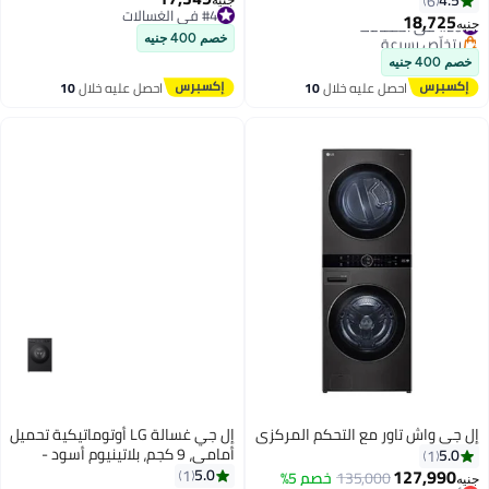
#4 في الغسالات
18,
#4 في الغسالات
ص بسرعة
خصم 400 جنيه
احصل عليه خلال
10
احصل عليه خلال
10
اغسطس
اغسطس
اش تاور مع التحكم المركزي
إل جي غسالة LG أوتوماتيكية تحميل
أمامي، 9 كجم، بلاتينيوم أسود -
F4Y2VYGYZ
127,
5.0
1
135,000
خصم 5%