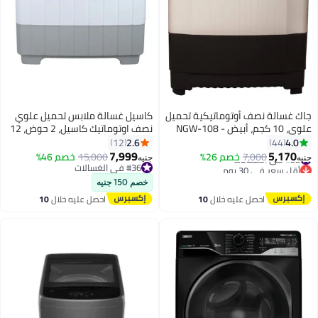
لة نصف أوتوماتيكية تحميل
كاسيل غسالة ملابس تحميل علوي
نصف اوتوماتيك كاسيل، 2 حوض، 12
كجم، WMH1220P - ابيض اسود
2.6
12
4
7,999
5,
7,000
خصم 26%
15,000
خصم 46%
جنيه
 في 30 يوم
#36 في الغسالات
#36 في الغسالات
خصم 150 جنيه
احصل عليه خلال
10
احصل عليه خلال
10
اغسطس
اغسطس