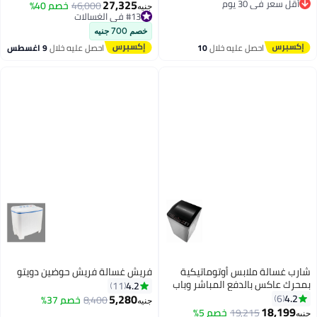
27,325
 في 30 يوم
46,000
خصم 40%
جنيه
 في 30 يوم
#13 في الغسالات
#13 في الغسالات
خصم 700 جنيه
احصل عليه خلال
10
احصل عليه خلال
9 اغسطس
اغسطس
الة ملابس أوتوماتيكية
فريش غسالة فريش حوضين دويتو
اكس بالدفع المباشر وباب
4.2
11
هيدروليكي 11 kg ES-TD11GSSP
5,280
8,400
خصم 37%
جنيه
بل للصدأ
18,
19,215
خصم 5%