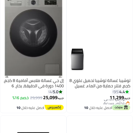
توشيبا غسالة توشيبا تحميل علوي 8
إل جي غسالة ملابس أمامية 8 كجم،
تر حماية من الماء، غسيل
1400 دورة في الدقيقة، بخار، 6
سريع 15 موجة رائعة، فلتر مياه
حركات وThinQ، واي فاي، فضي
5.0
4
9
ر في 7 يوم
نظيف درام، إغلاق ناعم،
بلاتيني – F4Y2TYGYP
25,099
11,
ل مجاني
29,999
خصم 16%
جنيه
يكي -
ص بسرعة
احصل عليه خلال
10
احصل عليه خلال
10
اغسطس
اغسطس