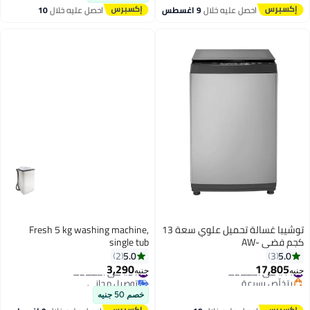
احصل عليه خلال
9 اغسطس
احصل عليه خلال
10
اغسطس
توشيبا غسالة تحميل علوي سعة 13
Fresh 5 kg washing machine,
كجم فضي AW-
single tub
DUK1300KUP
5.0
2
3,290
17,
#21 في الغسالات
جنيه
ص بسرعة
توصيل مجاني
#21 في الغسالات
خصم 50 جنيه