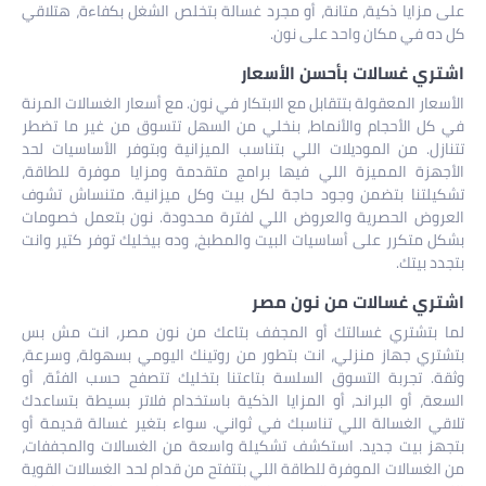
زايا ذكية، متانة، أو مجرد غسالة بتخلص الشغل بكفاءة، هتلاقي
 في مكان واحد على نون.
ي غسالات بأحسن الأسعار
ر المعقولة بتتقابل مع الابتكار في نون. مع أسعار الغسالات المرنة
 الأحجام والأنماط، بنخلي من السهل تتسوق من غير ما تضطر
ل. من الموديلات اللي بتناسب الميزانية وبتوفر الأساسيات لحد
زة المميزة اللي فيها برامج متقدمة ومزايا موفرة للطاقة،
تنا بتضمن وجود حاجة لكل بيت وكل ميزانية. متنساش تشوف
ض الحصرية والعروض اللي لفترة محدودة. نون بتعمل خصومات
متكرر على أساسيات البيت والمطبخ، وده بيخليك توفر كتير وانت
بيتك.
ي غسالات من نون مصر
تشتري غسالتك أو المجفف بتاعك من نون مصر، انت مش بس
ي جهاز منزلي، انت بتطور من روتينك اليومي بسهولة، وسرعة،
 تجربة التسوق السلسة بتاعتنا بتخليك تتصفح حسب الفئة، أو
، أو البراند، أو المزايا الذكية باستخدام فلاتر بسيطة بتساعدك
 الغسالة اللي تناسبك في ثواني. سواء بتغير غسالة قديمة أو
 بيت جديد. استكشف تشكيلة واسعة من الغسالات والمجففات،
سالات الموفرة للطاقة اللي بتتفتح من قدام لحد الغسالات القوية