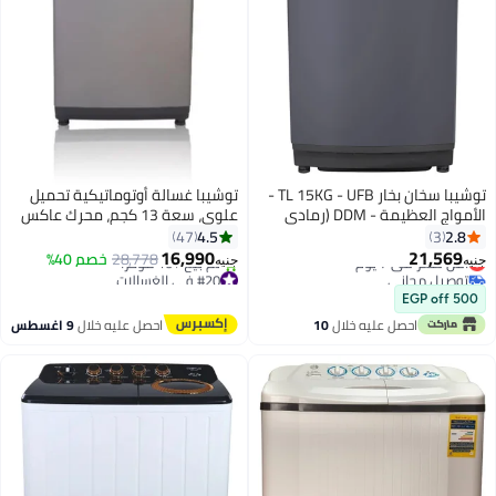
توشيبا سخان بخار TL 15KG - UFB -
توشيبا غسالة أوتوماتيكية تحميل
الأمواج العظيمة - DDM (رمادي
علوي، سعة 13 كجم، محرك عاكس
) -
AW-DUK1300KUPEG فضي
4.5
47
16,990
21,
ر في 7 يوم
28,778
خصم 40%
جنيه
ل مجاني
#20 في الغسالات
ر في 7 يوم
أقل سعر في 30 يوم
تم بيع +10 مؤخرًا
احصل عليه خلال
10
احصل عليه خلال
9 اغسطس
#20 في الغسالات
اغسطس