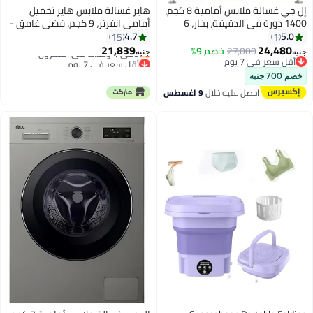
إل جي غسالة ملابس أمامية 8 كجم،
هاير غسالة ملابس هاير تحميل
1400 دورة في الدقيقة، بخار، 6
أمامي انفرتر، 9 كجم، فضي غامق -
حركات وThinQ، واي فاي، فضي
HW90-B14959S8TU1
4.7
15
F4Y2
21,839
24,
27,000
خصم 9%
جنيه
ر في 7 يوم
أقل سعر في 7 يوم
ر في 7 يوم
توصيل مجاني
باقي 1 وحدات في المخزون
احصل عليه خلال
9 اغسطس
أقل سعر في 7 يوم