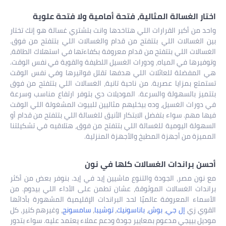
 الغسالة المثالية، فتحة أمامية ولا فتحة علوية
من أكبر القرارات اللي هتاخدها وانت بتشتري غسالة هو إنك تختار
لغسالات اللي بتتفتح من قدام والغسالات اللي بتتفتح من فوق.
لات اللي بتتفتح من قدام معروفة بكفاءتها في استهلاك الطاقة،
رها في المياه، ودورات الغسيل اللطيفة والقوية في نفس الوقت.
مفضلة للعائلات اللي هدفها تقلل فواتيرها وفي نفس الوقت
ع بمزايا عصرية. من ناحية تانية، الغسالات اللي بتتفتح من فوق
ز بالسهولة والسرعة. الموديلات دي بتوفر ارتفاع مناسب وسرعة
رات الغسيل، وده بيخليهم مثاليين للبيوت المشغولة اللي الوقت
هم. سواء بتفضل الابتكار الأنيق للغسالة اللي بتتفتح من قدام أو
لة اليومية للغسالة اللي بتتفتح من فوق، هتلاقيه في تشكيلتنا
زة من أجهزة المطبخ والأجهزة المنزلية.
 براندات الغسالات كلها في نون
ن مصر، الجودة والتنوع ماشيين إيد في إيد. بنوفر بعض من أكثر
ات الغسالات الموثوقة، عشان تطمن على الأداء اللي بيدوم. من
اء المعروفة عالميًا لحد البراندات الإقليمية المشهورة بأدائها
 زي
إل جي
،
بوش
،
باناسونيك
،
توشيبا
،
سامسونج
، وغيرهم كتير، كل
 بييجي مدعوم بمعايير جودة ودعم عملاء يعتمد عليه. سواء بتدور