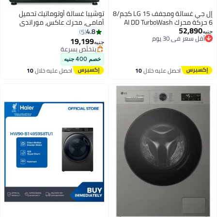
إل جي غسالة ومجفف LG 15 كجم/8
توشيبا غسالة أوتوماتيك تحميل
6 حركة محرك AI DD TurboWash
أمامي، محرك عاكس، موراندي
52,
TurboDry F0Z
4.8
5
 في 30 يوم
19,199
جنيه
 في 30 يوم
بتخلّص بسرعة
بتخلّص بسرعة
خصم 400 جنيه
احصل عليه خلال
10
احصل عليه خلال
10
اغسطس
اغسطس