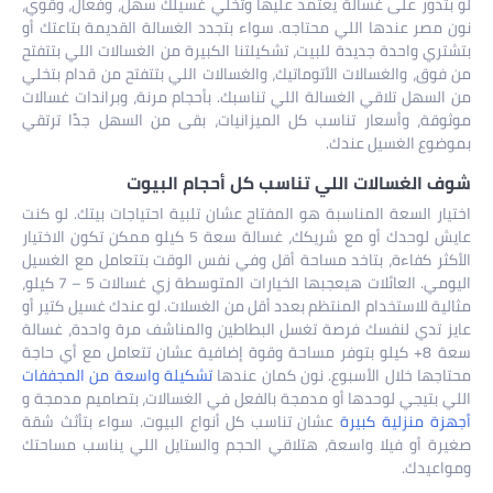
دور على غسالة يعتمد عليها وتخلي غسيلك سهل، وفعال، وقوي،
صر عندها اللي محتاجه. سواء بتجدد الغسالة القديمة بتاعتك أو
 واحدة جديدة للبيت، تشكيلتنا الكبيرة من الغسالات اللي بتتفتح
ق، والغسالات الأتوماتيك، والغسالات اللي بتتفتح من قدام بتخلي
سهل تلاقي الغسالة اللي تناسبك. بأحجام مرنة، وبراندات غسالات
ة، وأسعار تناسب كل الميزانيات، بقى من السهل جدًا ترتقي
ع الغسيل عندك.
الغسالات اللي تناسب كل أحجام البيوت
ر السعة المناسبة هو المفتاح عشان تلبية احتياجات بيتك. لو كنت
عايش لوحدك أو مع شريكك، غسالة سعة 5 كيلو ممكن تكون الاختيار
ر كفاءة، بتاخد مساحة أقل وفي نفس الوقت بتتعامل مع الغسيل
اليومي. العائلات هيعجبها الخيارات المتوسطة زي غسالات 5 – 7 كيلو،
 للاستخدام المنتظم بعدد أقل من الغسلات. لو عندك غسيل كتير أو
تدي لنفسك فرصة تغسل البطاطين والمناشف مرة واحدة، غسالة
سعة 8+ كيلو بتوفر مساحة وقوة إضافية عشان تتعامل مع أي حاجة
ها خلال الأسبوع. نون كمان عندها
تشكيلة واسعة من المجففات
بتيجي لوحدها أو مدمجة بالفعل في الغسالات، بتصاميم مدمجة و
 منزلية كبيرة
عشان تناسب كل أنواع البيوت. سواء بتأثث شقة
 أو فيلا واسعة، هتلاقي الحجم والستايل اللي يناسب مساحتك
يدك.