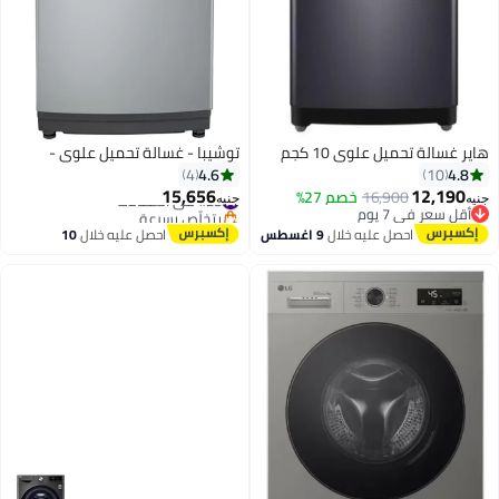
ة تحميل علوي 10 كجم
توشيبا - غسالة تحميل علوي -
4.6
4
1
15,656
12,
16,900
خصم 27%
#28 في الغسالات
جنيه
ر في 7 يوم
بتخلّص بسرعة
ر في 7 يوم
#28 في الغسالات
احصل عليه خلال
9 اغسطس
احصل عليه خلال
10
اغسطس