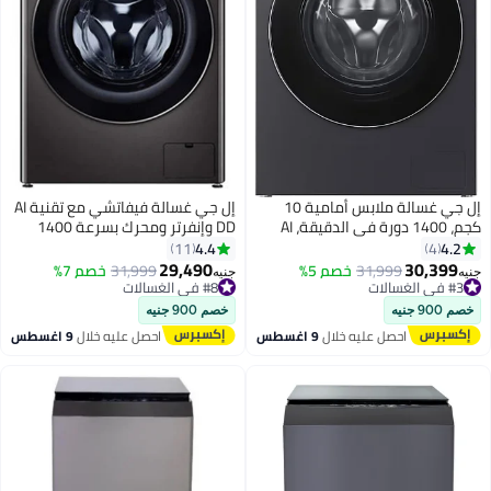
إل جي غسالة ملابس أمامية 10
إل جي غسالة فيفاتشي مع تقنية AI
كجم، 1400 دورة في الدقيقة، AI
DD وإنفرتر ومحرك بسرعة 1400
اي فاي سمارت ثينك، رعاية
دورة في الدقيقة 9 kg F4R5VYG2E
4.4
11
البخار، تحكم عن بعد
أسود
29,490
30,
31,999
خصم 5%
31,999
خصم 7%
جنيه
#8 في الغسالات
#8 في الغسالات
خصم 900 جنيه
احصل عليه خلال
9 اغسطس
احصل عليه خلال
9 اغسطس