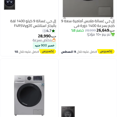
إل جي غسالة ملابس أمامية سعة 9
إل جي غسالة 9 كيلو 1400 لفة
كجم بسرعة 1400 دورة في
بالبخار استانلس F4R5Vyg2E
26,
28,999
خصم 8%
الدقيقة، بخار™ وThinQ™ واي فاي
4.7
3
مؤخرًا
ني – F4Y2VYGYP
28,990
جنيه
مؤخرًا
بتخلّص بسرعة
بتخلّص بسرعة
خصم 900 جنيه
احصل عليه خلال
9 اغسطس
احصل عليه خلال
10
اغسطس