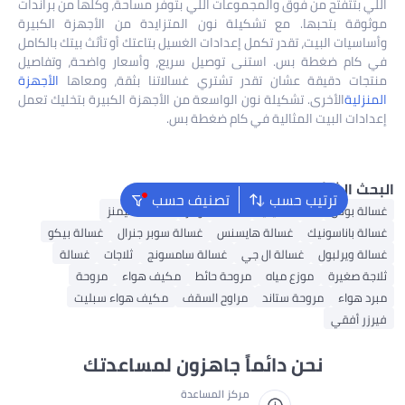
بتتفتح من فوق والمجموعات اللي بتوفر مساحة، وكلها من براندات
ة بتحبها. مع تشكيلة نون المتزايدة من الأجهزة الكبيرة
ات البيت، تقدر تكمل إعدادات الغسيل بتاعتك أو تأثث بيتك بالكامل
م ضغطة بس. استنى توصيل سريع، وأسعار واضحة، وتفاصيل
ت دقيقة عشان تقدر تشتري غسالاتنا بثقة، ومعاها
الأجهزة
ية
الأخرى. تشكيلة نون الواسعة من الأجهزة الكبيرة بتخليك تعمل
ات البيت المثالية في كام ضغطة بس.
الشائع
ترتيب حسب
تصنيف حسب
 بوش
غسالة ميديا
غسالة هوفر
غسالة سيمنز
باناسونيك
غسالة هايسنس
غسالة سوبر جنرال
غسالة بيكو
ويرلبول
غسالة ال جي
غسالة سامسونج
ثلاجات
غسالة
صغيرة
موزع مياه
مروحة حائط
مكيف هواء
مروحة
واء
مروحة ستاند
مراوح السقف
مكيف هواء سبليت
 أفقي
نحن دائماً جاهزون لمساعدتك
مركز المساعدة