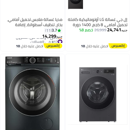
إل جي غسالة LG أوتوماتيكية كاملة
مديا غسالة ملابس تحميل أمامي،
تحميل أمامي، 8 كجم، 1400 دورة
بخار، تنظيف أسطوانة، إضافة
24,
26,999
خصم 8%
يقة، شاشة رقمية، تقنية
ملابس، عاكس، محرك عاكس،
3.7
11
اء، F4Y2TYGYZ
أوتوماتيكي -
14,299
جنيه
#17 في الغسالات
أقل سعر في 7 يوم
احصل عليه خلال
10
احصل عليه خلال
10
باقي 1 وحدات في المخزون
اغسطس
اغسطس
#17 في الغسالات