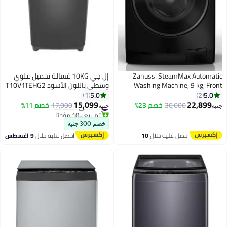
Zanussi SteamMax Au
إل جي 10KG غسالة تحميل علوي
Washing Machine, 9 kg
وسطى باللون الأسود T10V1TEHG2
Loading, Black Invert
5.0
1
15,099
22,
30,000
خصم 23%
#11 في الغسالات
17,000
خصم 11%
جنيه
تم بيع +10 مؤخرًا
#11 في الغسالات
خصم 300 جنيه
احصل عليه خلال
10
احصل عليه خلال
9 اغسطس
اغسطس