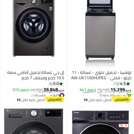
توشيبا - تحميل علوي - غسالة - 11
إل جي غسالة تحميل أمامي سعة
AW-UK1100HUPE
10.5 كجم ومجفف 7 كجم
F4V9RCP2E رمادي/أسود
5.0
6
1
 في 30 يوم
39,848
15,
زون
26,108
خصم 41%
46,990
خصم 15%
جنيه
مؤخرًا
#29 في الغسالات
أقل سعر في 7 يوم
احصل عليه خلال
10
احصل عليه خلال
10
بتخلّص بسرعة
اغسطس
اغسطس
#29 في الغسالات