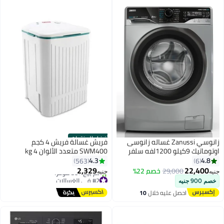
أفضل المنتجات
زانوسي Zanussi غساله زانوسى
فريش غسالة فريش 4 كجم
اوتوماتيك 9كيلو 1200لفه سلفر
SWM400 متعدد الألوان 4 kg
ZWF922
SWM400 متعدد الألوان
4.3
563
2,329
22,
29,000
خصم 22%
جنيه
#2 في الغسالات
توصيل مجاني
احصل عليه خلال
10
تم بيع +50 مؤخرًا
اغسطس
#2 في الغسالات