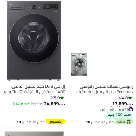
 غسالة ملابس زانوسي
إل جي LG 8 كجم تحميل أمامي،
Perlamax ديجيتال فول اوتوماتيك،
1400 دورة في الدقيقة، ThinQ (واي
تحميل امامي، 8 كجم، فضي -
فاي) F4Y2TYGYZ
5.0
2
ZWF8
24,699
17,
28,999
خصم 14%
جنيه
ل مجاني
ص بسرعة
احصل عليه خلال
10
احصل عليه خلال
10
اغسطس
اغسطس