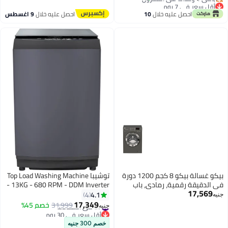
ر في 7 يوم
ل مجاني
احصل عليه خلال
10
احصل عليه خلال
9 اغسطس
زون
اغسطس
ر في 7 يوم
بيكو غسالة بيكو 8 كجم 1200 دورة
توشيبا Top Load Washing Machine
يقة رقمية، رمادي، باب
- 13KG - 680 RPM - DDM Inverter
17,
ر WFST86XS
motor - Soft Close Lid - Morandi
4.1
4
Grey - AW-DUK1300KUPEG(MK)
17,349
#7 في الغسالات
31,999
خصم 45%
جنيه
13 kg AW-DUK1300KUPEG(MK)
أقل سعر في 30 يوم
Grey
#7 في الغسالات
خصم 300 جنيه