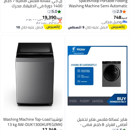
Spaceshoop Portable 
إل جي غسالة ملابس أمامية 7 كجم،
Washing Machine Semi Au
1400 دورة في الدقيقة، محرك
Mini Washing Machin
عاكس، سمارت ثينك، واي فاي
5.0
2
Washing Machine f
19,390
أقل سعر في 30 يوم
جنيه
Clothes Underwear or Smal
ل مجاني
بتخلّص بسرعة
ل مجاني
أقل سعر في 30 يوم
احصل عليه خلال
9 اغسطس
احصل عليه خلال
10
اغسطس
الة ملابس هاير تحميل
توشيبا Washing Machine Top-Load
أمامي انفرتر، 8 كجم، فضي -
13 kg AW-DUK1300KUPEG(MK)
17,349
Morandi Gray
HW80-B1495
جنيه