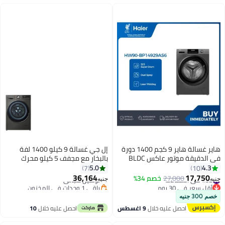
هاير غسالة هاير 9 كجم 1400 دورة
إل جي غسالة 9 كيلو 1400 لفة
في الدقيقة موتور عاكس BLDC
بالبخار مع مجفف 5 كيلو محرك
#30 في الغسالات
الدفع المباشر استيل اسود
5.0
7
1
أقل سعر في 30 يوم
F4R5Vgg2E
36,164
17,
27,000
خصم 34%
توصيل مجاني
جنيه
 في 30 يوم
باقي 1 وحدات في المخزون
#30 في الغسالات
احصل عليه خلال
9 اغسطس
احصل عليه خلال
10
اغسطس