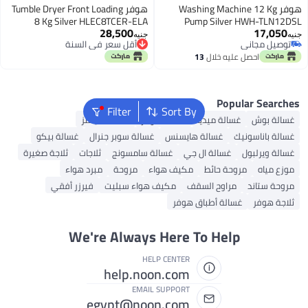
Washing M
هوفر Tumble Dryer Front Loading
8 Kg Silver HLEC8TCER-ELA
Pump 
28,500
HLEC8TCER-ELA Silver
جنيه
أقل سعر في السنة
أقل سعر في السنة
ال
13
Filter
Sort By
يديا
غسالة هوفر
غسالة سيمنز
الة هايسنس
غسالة سوبر جنرال
غسالة بيكو
 ال جي
غسالة سامسونج
ثلاجات
ثلاجة صغيرة
ئط
مكيف هواء
مروحة
مبرد هواء
السقف
مكيف هواء سبليت
فيرزر أفقي
طباق هوفر
We're Always Here To 
HELP CENTER
help.noon.com
EMAIL SUPPORT
egypt@noon.com