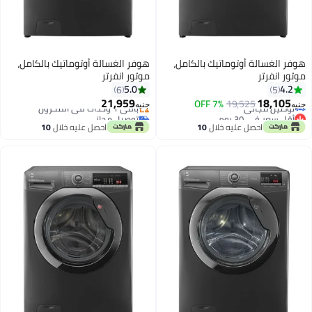
 بالكامل،
هوفر الغسالة أوتوماتيك بالكامل،
موتور انفرتر
5.0
6
توصيل مجاني
21,959
7
باقي 1 وحدات في المخزون
جنيه
توصيل مجاني
ال
10
احصل عليه خلال
10
اغسطس