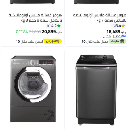
وماتيكية
هوفر غسالة ملابس أوتوماتيكية
بالكامل سعة 8 كجم 8 kg
H3WS383TAC3R-ELA لون فضي
4.2
6
20,899
8% OFF
22,899
جنيه
ال
10
احصل عليه خلال
10
اغسطس