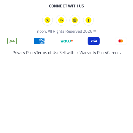
CONNECT WITH US
Privacy Policy
Terms of Use
Sell with us
Warran