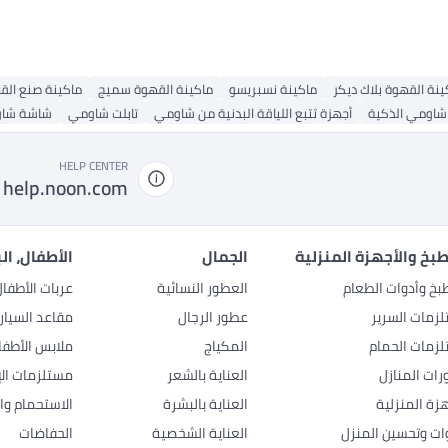
ينة القهوة بلاك ديكر
ماكينة نسبريسو
ماكينة القهوة سميج
ماكينة صنع الق
شاومي الذكية
أجهزة تتبع اللياقة البدنية من شاومي
تابلت شاومي
شاشة شا
HELP CENTER
help.noon.com
بخ والأجهزة المنزلية
الجمال
الأطفال، ال
بخ وأدوات الطعام
العطور النسائية
عربات الأطفا
زمات السرير
عطور الرجال
مقاعد السيار
زمات الحمام
المكياج
ملابس الأطفا
رات المنازل
العناية بالشعر
مستلزمات الإ
هزة المنزلية
العناية بالبشرة
الاستحمام وال
وات وتحسين المنزل
العناية الشخصية
الحفاضات