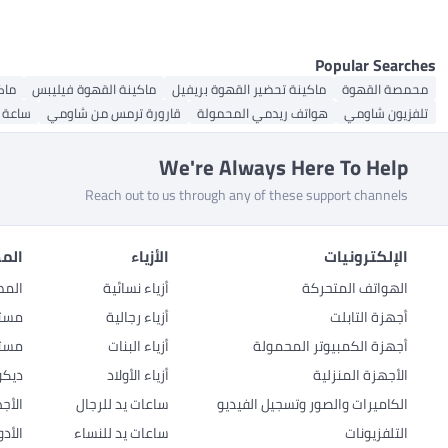
Popular Searches
محمصة القهوة
ماكينة تحضير القهوة بريفيل
ماكينة القهوة فيليبس
ماك
تلفزيون شاومي
هواتف ريدمي المحمولة
قارورة ترمس من شاومي
ساعة 
We're Always Here To Help
Reach out to us through any of these support channels
الإلكترونيات
الأزياء
المط
الهواتف المتحركة
أزياء نسائية
المط
أجهزة التابلت
أزياء رجالية
مستل
أجهزة الكمبيوتر المحمولة
أزياء البنات
مستل
الأجهزة المنزلية
أزياء الأولاد
ديكو
الكاميرات والصور وتسجيل الفيديو
ساعات يد للرجال
الأج
التلفزيونات
ساعات يد للنساء
الأد