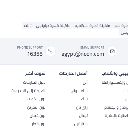
هوة ساج
ماكينة قهوة نسكافيه
ماكينة قهوة ديلونجي
تابلت
ومي
PHONE SUPPORT
EMAIL SUPPORT
16358
egypt@noon.com
بيبي والألعاب
أفضل الماركات
شوف أكثر
ل وإكسسواراتها
أبل
دليل الماركات
ات
سامسونج
العودة إلى المدرسة
ل
نايك
نون الكويت
رضاع والإطعام
راي بان
نون البحرين
عناية بالبشرة
تيفال
نون عُمان
ستارفيل
نون قطر