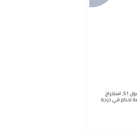
شاومي آلة قهوة ميديا كابسول S1، استخراج
قة تحكم في درجة