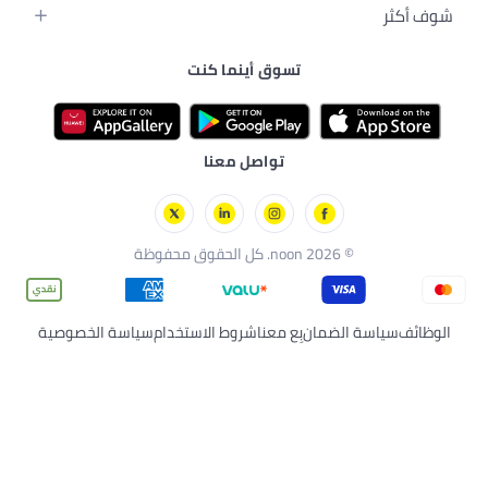
منزل
والإطعام
ق
تسوق أينما كنت
سة
 بالبشرة
لي
ارات
تواصل معنا
فوظة
لضمان
بِع معنا
شروط الاستخدام
سياسة الخصوصية