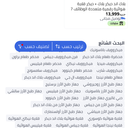
كر قلاية
هوائية رقمية متعددة الوظائف 7
ترتيب حسب
تصنيف حسب
ميكروويف كينوود
محضر طعام مولينكس
ديكر
فرن ميكروويف جيباس
محضر طعام براون
كروويف نيكاي
محضر طعام فيليبس
ضر طعام كينوود
ميكرويف سامسونج
يكروويف ال جي
ميكروويف بلاك اند ديكر
روشي
جهاز طبخ الأرز برستيج
نيك
جهاز طبخ الأرز فيليبس
جهاز طبخ الأرز ساتشي
لأرز
جهاز طبخ الأرز كينوود
باس
جهاز طبخ الأرز من بلاك اند ديكر
ي
جهاز طبخ الأرز أولسنمارك
ي
قلاية هوائية بلاك اند ديكر
قلاية نيكاي الهوائية
قلاية جيباس الهوائية
قلاية فيليبس الهوائية