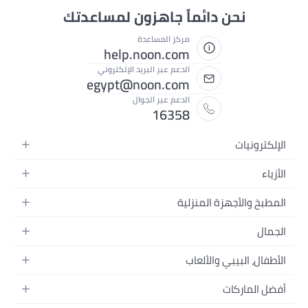
ائماً جاهزون لمساعدتك
مركز المساعدة
help.noon.com
الدعم عبر البريد الإلكتروني
egypt@noon.com
الدعم عبر الجوال
16358
المنزلية
المحمولة
طعام
وتسجيل الفيديو
الألعاب
كسسواراتها