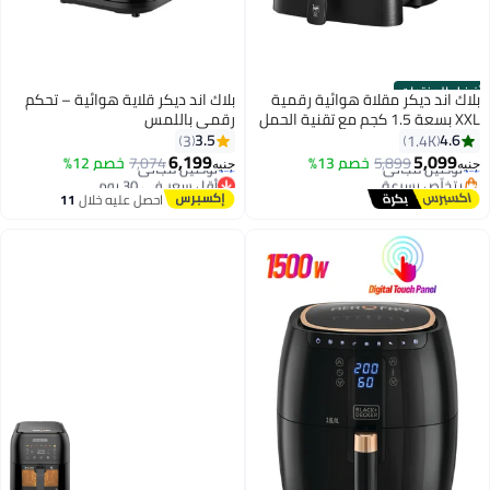
وائية رقمية
بلاك اند ديكر قلاية هوائية – تحكم
1 كجم مع تقنية الحمل
رقمي باللمس
الحراري السريع للهواء (مناسبة لـ 4-
3.5
3
أقل سعر في 30 يوم
6,199
%
7,074
خصم 12%
توصيل مجاني
جنيه
أقل سعر في 30 يوم
احصل عليه خلال
11
اغسطس