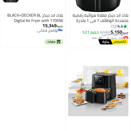
وائية رقمية
بلاك اند ديكر BLACK+DECKER 8L
متعددة الوظائف 7 في 1 بقدرة
Digital Air Fryer with 1700W
15,349
1500 وات وسعة 8.6 لتر/1.4 كجم
Power and Touch Control 8 L 1700
جنيه
توصيل مجاني
 الساخن
W SAF80W-B5 black
%
توصيل مجاني
يص والخبز