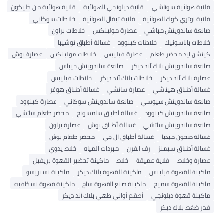
قلاية ديلونجي الهوائية
قلاية هوائية من كليكون
ائية
قلاية تيفال الهوائية
خلاطات سوكاني
اشي
عصارة مولينكس
خلاطات براون
لاطات كينوود
غسالة أطباق توشيبا
م
عصارة فيليبس
خلاطات مولينكس
عصارة بوش
آند ديكر
صانعة ساندويتش جيباس
خلاطات بلاك آند ديكر
خلاطات فيليبس
عصارة ساتشي
غسالة أطباق هوفر
وسي
صانعة ساندويتش سوكاني
عصارة كينوود
وود
غسالة أطباق سامسونج
محضر طعام ساتشي
تشي
غسالة أطباق بوش
عصارة براون
غسالة أطباق ال جي
محضر طعام بوش
رف الفرن
مبردات المياه
خلاط يدوي
 عميقة
خلاط
ماكينة تحضير القهوة بريفيل
س
ماكينة القهوة بلاك ديكر
ماكينة نسبريسو
ماكينة صنع القهوة ساج
ماكينة قهوة نسكافيه
ي
أطقم أواني طهي بلاك آند ديكر