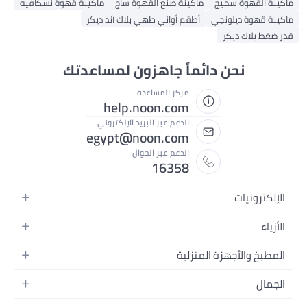
ماكينة صنع القهوة ساج
ماكينة قهوة نسكافيه
ي
أطقم أواني طهي بلاك آند ديكر
ائماً جاهزون لمساعدتك
مركز المساعدة
help.noon.com
الدعم عبر البريد الإلكتروني
egypt@noon.com
الدعم عبر الجوال
16358
المنزلية
المحمولة
طعام
وتسجيل الفيديو