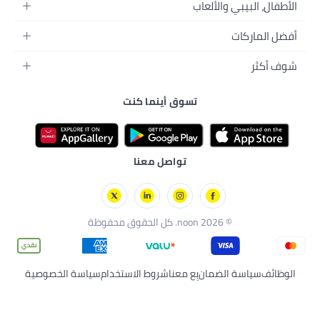
الألعاب
كسسواراتها
منزل
والإطعام
ق
تسوق أينما كنت
سة
 بالبشرة
لي
ارات
تواصل معنا
فوظة
لضمان
بِع معنا
شروط الاستخدام
سياسة الخصوصية