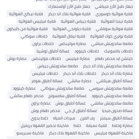
ي
جهاز طبخ الأرز أولسنمارك
ي
قلاية هوائية بلاك اند ديكر
قلاية نيكاي الهوائية
قلاية جيباس الهوائية
قلاية فيليبس الهوائية
قلاية ديلونجي الهوائية
قلاية هوائية من كليكون
ائية
قلاية تيفال الهوائية
خلاطات سوكاني
اشي
عصارة مولينكس
خلاطات براون
لاطات كينوود
غسالة أطباق توشيبا
م
عصارة فيليبس
خلاطات مولينكس
عصارة بوش
آند ديكر
صانعة ساندويتش جيباس
خلاطات بلاك آند ديكر
خلاطات فيليبس
عصارة ساتشي
غسالة أطباق هوفر
وسي
صانعة ساندويتش سوكاني
عصارة كينوود
وود
غسالة أطباق سامسونج
محضر طعام ساتشي
تشي
غسالة أطباق بوش
عصارة براون
غسالة أطباق ال جي
محضر طعام بوش
رف الفرن
مبردات المياه
خلاط يدوي
 عميقة
خلاط
ماكينة تحضير القهوة بريفيل
س
ماكينة القهوة بلاك ديكر
ماكينة نسبريسو