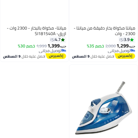
من ميانتا -
ميانتا- مكواة بالبخار - 2300 وات -
ازرق- SI181540A
4.7
5
1,399
1,999
خصم 30%
جنيه
توصيل مجاني
توصيل مجاني
ال
9 اغسطس
احصل عليه خلال
9 اغسطس