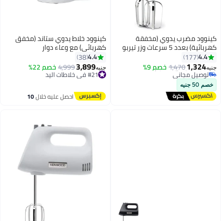
 مضرب يدوي (مخفقة
كينوود خلاط يدوي ستاند (مخفق
كهربائية) بعدد 5 سرعات وزر تيربو
كهربائي) مع وعاء دوار
 ومخفقة مزدوجة من
4.4
38
177
س ستيل للخلط والخفق
3,899
1,
ر في 30 يوم
1,470
خصم 9%
4,999
خصم 22%
جنيه
والمزج والعجن 300 W
ل مجاني
#21 في خلاطات اليد
خزون
HMP2 أبيض
توصيل مجاني
 مؤخرًا
#21 في خلاطات اليد
احصل عليه خلال
10
اغسطس