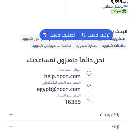
خافق للخلط والخفق والخفق
5,
ل مجاني
ل مجاني
 الشائع
ترتيب حسب
تصنيف حسب
ويف كينوود
محضر طعام كينوود
جهاز طبخ الأرز كينوود
ت كينوود
عصارة كينوود
صانعة ساندويتش كينوود
نحن دائماً جاهزون لمساعدتك
مركز المساعدة
help.noon.com
الدعم عبر البريد الإلكتروني
egypt@noon.com
الدعم عبر الجوال
16358
لكترونيات
واتف المتحركة
ياء