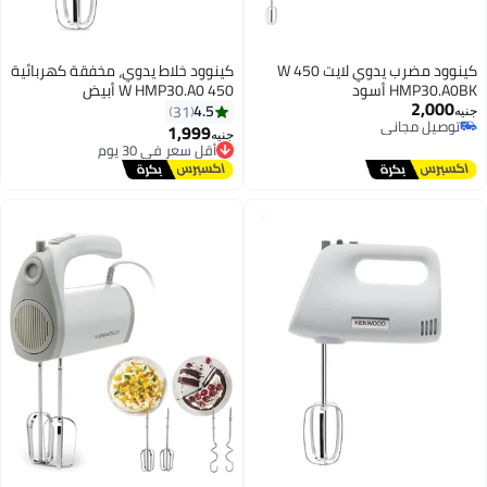
كينوود مضرب يدوي لايت 450 W
كينوود خلاط يدوي، مخفقة كهربائية
HM أسود
450 W HMP30.A0 أبيض
2,
4.5
31
ل مجاني
1,999
جنيه
ل مجاني
أقل سعر في 30 يوم
توصيل مجاني
أقل سعر في 30 يوم