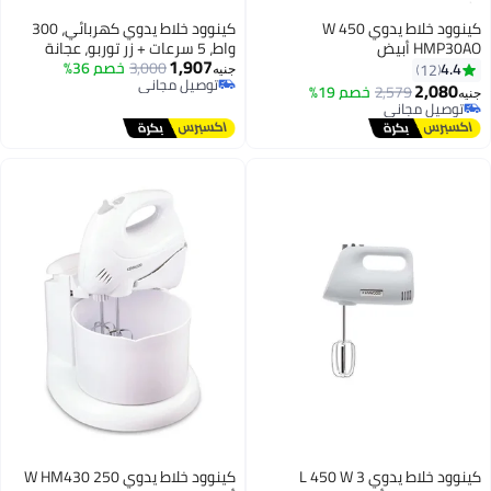
كينوود خلاط يدوي 450 W
كينوود خلاط يدوي كهربائي، 300
أبيض
واط، 5 سرعات + زر توربو، عجانة
1,907
3,000
خصم 36%
وخافق من الفولاذ المقاوم للصدأ
12
جنيه
توصيل مجاني
لخلط، وخفق، وخفق، وعجن -
2,
2,579
خصم 19%
توصيل مجاني
ل مجاني
ل مجاني
كينوود خلاط يدوي 3 L 450 W
كينوود خلاط يدوي 250 W HM430