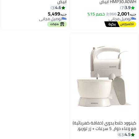
HM أبيض
أبيض
4.6
3
7
5,499
2,
2,366
خصم 15%
جنيه
ل مجاني
توصيل مجاني
ل مجاني
توصيل مجاني
خلاط يدوي (خفاقة كهربائية)
مع وعاء دوار، 5 سرعات + زر توربو،
دوج من الفولاذ المقاوم
63