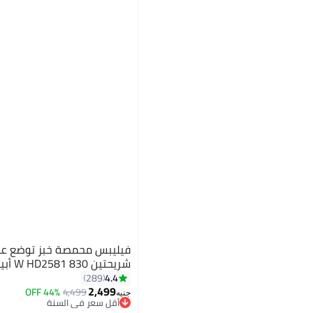
فيليبس محمصة خبز توضع عل
شريحتين 830 W HD2581 أبيض
4.4
289
2,499
44% OFF
4,499
أقل سعر في السنة
جنيه
توصيل مجاني