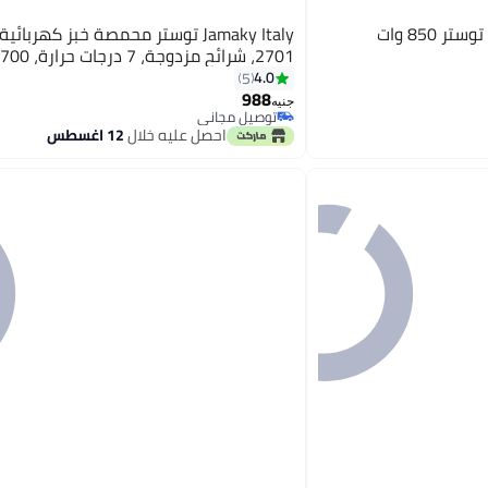
دي اس بي جهاز تحميص خبز توستر 850 وات
2701، شرائح مزدوجة، 7 درجات حرارة، 700 واط
4.0
5
988
جنيه
توصيل مجاني
توصيل مجاني
احصل عليه خلال
12 اغسطس