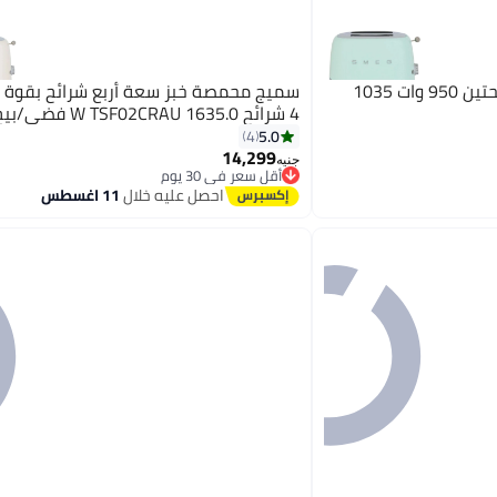
سميج محمصة خبز ريترو شريحتين 950 وات 1035
4 شرائح 1635.0 W TSF02CRAU فضي/بيج
5.0
4
14,299
أقل سعر في 30 يوم
جنيه
توصيل مجاني
احصل عليه خلال
11 اغسطس
أقل سعر في 30 يوم