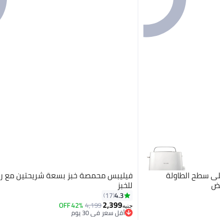
ى سطح الطاولة
فيليبس محمصة خبز بسعة شريحتين مع 
للخبز
4.3
17
2,399
42% OFF
4,199
أقل سعر في 30 يوم
جنيه
توصيل مجاني