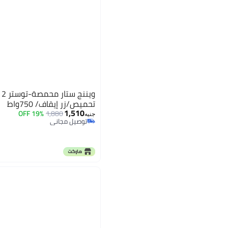
تحميص/زر إيقاف/ 750واط
1,510
19% OFF
1,880
توصيل مجاني
جنيه
باقي 1 وحدات في المخزون
توصيل مجاني