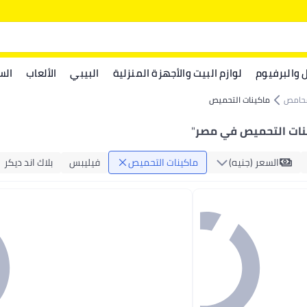
ل والبرفيوم
لوازم البيت والأجهزة المنزلية
البيبي
الألعاب
الس
لمحامص
ماكينات التحميص
نات التحميص في مصر
"
السعر (جنيه)
ماكينات التحميص
فيليبس
بلاك اند ديكر