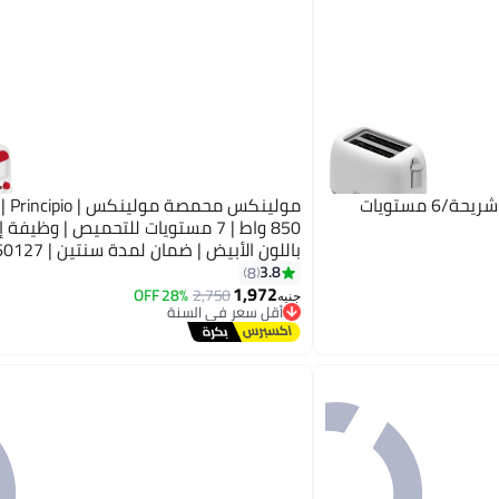
ويننج ستار محمصة-توستر 2 شريحة/6 مستويات
مولينكس
850 واط | 7 مستويات للتحميص | وظيفة إ
باللون الأبيض | ضمان لمدة
شريحتين 850 W LT160127 أحمر/أبيض
3.8
8
1,972
28% OFF
2,750
أقل سعر في السنة
جنيه
توصيل مجاني
أقل سعر في السنة