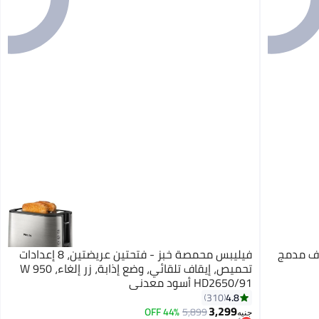
رف مدمج
فيليبس محمصة خبز - فتحتين عريضتين، 8 إعدادات
تحميص، إيقاف تلقائي، وضع إذابة، زر إلغاء، 950 W
HD2650/91 أسود معدني
4.8
310
3,299
44% OFF
5,899
أقل سعر في 30 يوم
جنيه