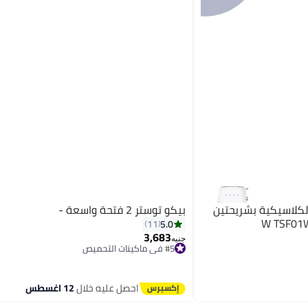
كلاسيكية بشريحتين
بيكو توستر 2 فتحة واسعة -
W TSF01WHUK/ /
5.0
11
3,683
#5 في ماكينات التحميص
جنيه
توصيل مجاني
#5 في ماكينات التحميص
احصل عليه خلال
12 اغسطس