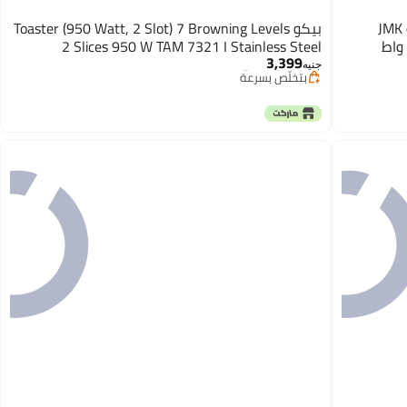
Jamaky Italy توستر محمصة خبز كهربائية JMK
بيكو Toaster (950 Watt, 2 Slot) 7 Browning Levels
#2 في ماكينات التحميص
2 Slices 950 W TAM 7321 I Stainless Steel
توصيل مجاني
3,399
بتخلّص بسرعة
جنيه
تم بيع +10 مؤخرًا
#2 في ماكينات التحميص