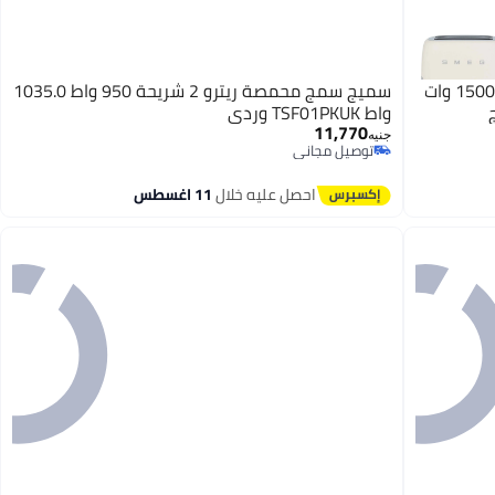
سميج محمصة خبز سعة أربع شرائح بقوة 1500 وات
سميج سمج محمصة ريترو 2 شريحة 950 واط 1035.0
واط TSF01PKUK وردي
11,770
جنيه
توصيل مجاني
توصيل مجاني
احصل عليه خلال
11 اغسطس