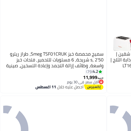
 محمصة مولينكس | Principio | شقين |
سميج محمصة خبز Smeg TSF01CRUK، طراز ريترو
ذابة الثلج |
50's، 2 شريحة، 6 مستويات للتحمير، فتحات خبز
 سنتين | LT160127
واسعة، وظائف إزالة التجمد وإعادة التسخين، صينية
فتات قابلة للإزالة، كريمي، ضمان لمدة سنة واحدة
4.2
79
11,999
100.0 W TSF01CRUK
أقل سعر في 30 يوم
جنيه
توصيل مجاني
احصل عليه خلال
11 اغسطس
أقل سعر في 30 يوم