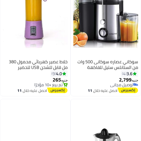
سوكاني عصاره سوكانى 500 وات
خلاط عصير كهربائي محمول 380
من الستانلس ستيل للفاكهة
مل قابل للشحن USB لتحضير
والخضروات ومستويين للسرعة،
السموثي والعصائر - متعدد الألوان
4.0
3.6
9
4
اسود/ستانلس ستيل (ضمان سنة)
265
2,799
جنيه
جنيه
توصيل مجاني
توصيل مجاني
توصيل مجاني
بتخلّص بسرعة
احصل عليه خلال
11
احصل عليه خلال
11
تم بيع +10 مؤخرًا
اغسطس
اغسطس
توصيل مجاني