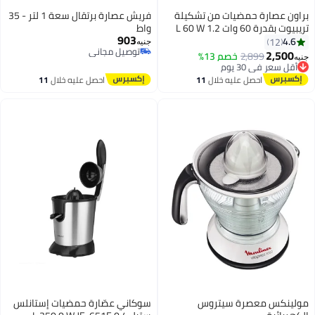
براون عصارة حمضيات من تشكيلة
فريش عصارة برتقال سعة 1 لتر - 35
تريبيوت بقدرة 60 وات 1.2 L 60 W
واط
903
CJ3050 أبيض
4.6
12
جنيه
توصيل مجاني
2,500
أقل سعر في 30 يوم
2,899
خصم 13%
جنيه
توصيل مجاني
توصيل مجاني
أقل سعر في 30 يوم
احصل عليه خلال
11
احصل عليه خلال
11
اغسطس
اغسطس
مولينكس معصرة سيتروس
سوكاني عصّارة حمضيات إستانلس