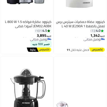
كينوود عضاة حمضيات سيترس برس
كينوود عصّارة فواكه 1.5 L 800 W
تعمل بالضغط 1 L 40 W JE290A
JEM02.A0BK أسود/ فضي
#1 في العصارات
أبيض
4.5
4.0
101
72
أقل سعر في 7 يوم
3,895
1,342
توصيل مجاني
جنيه
جنيه
#2 في العصارات
بتخلّص بسرعة
أقل سعر في 30 يوم
تم بيع +10 مؤخرًا
خصم 100 جنيه
توصيل مجاني
#1 في العصارات
احصل عليه خلال
11
#2 في العصارات
اغسطس