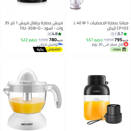
ميانتا عصارة الحمضيات 1 L 40 W
فريش عصارة برتقال فريش 1 لتر 35
CP103 أبيض
وات - أسود - FJU-35W-O‏
4.8
3.7
6
51
780
795
1,858
خصم 57%
1,000
خصم 22%
جنيه
جنيه
أقل سعر في 30 يوم
#1 في عصارات الحمضيات الكهربائية
أقل سعر في 30 يوم
أقل سعر في 30 يوم
توصيل مجاني
#1 في عصارات الحمضيات الكهربائية