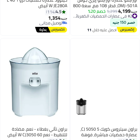
OMJ-501A، قطر 108 مم، سعة 800
W JE280A أبيض
4,199
5,299
مل، عصارة بطيئة
خصم 20%
#2 في عصارات الحمضيات الكهربائية
4.5
114
جنيه
توصيل مجاني
1,354
جنيه
#2 في عصارات الحمضيات الكهربائية
توصيل مجاني
خصم 150 جنيه
توصيل مجاني
احصل عليه خلال
11
اغسطس
براون سيتروس كويك 5 CJ 5050،
براون تأتي بغطاء - نعم. مضادة
عصارة حمضيات مباشرة، فوهة
للتنقيط - نعم 60 W CJ3050 أبيض