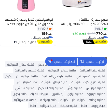
هوم عصارة الطاقة :
توشيونيكس خلاط وعصارة بتصميم
220/240فولت- 60/50هيرتز- 40
محمول قابل للشحن مزود بعدد 6
وات . السعة :1 لتر. 2 مخروط ضغط .
شفرات 380 ml 1000 W HM-03
2.5
4.3
13
9
تدور في اتجاهين. تتميز بوجود
وردي
199
770
1,100
خصم 30%
جنيه
جنيه
مصفاة بها. الغلق التلقائي عند
توصيل مجاني
توصيل مجاني
ايقاف الضغط.
توصيل مجاني
توصيل مجاني
احصل عليه خلال
11
اغسطس
البحث الشائع
ترتيب حسب
تصنيف حسب
قلاية هوائية كوسوري
قلاية هوائية بلاك اند ديكر
قلاية نيكاي الهوائية
قلاية نينجا الهوائية
قلاية جيباس الهوائية
قلاية فيليبس الهوائية
قلاية هوائية سوناشي
قلاية ديلونجي الهوائية
قلاية هوائية من كليكون
قلاية نوتري كوك الهوائية
قلاية تيفال الهوائية
عصارة مولينكس
عصارة فيليبس
عصارة بوش
عصارة بلاك آند ديكر
عصارة ساتشي
عصارة كينوود
عصارة براون
رف الفرن
مبردات المياه
خلاط يدوي
عصارة وخلاط
كواية بخار
كواية
خلاط وفرامة
مكنسة كهربائية
ميكروويف
خلاط
قلاية عميقة
قلاية هوائية
خلاط