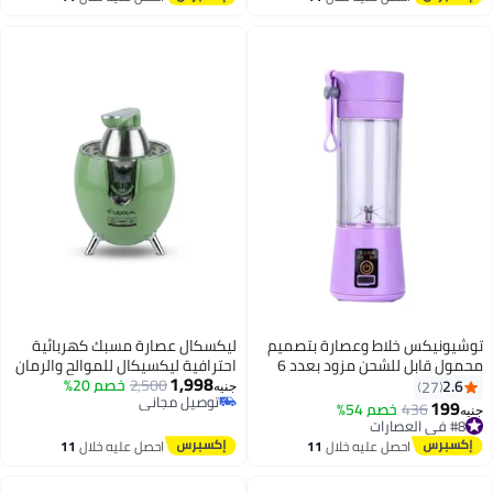
اغسطس
اغسطس
توشيونيكس خلاط وعصارة بتصميم
ليكسكال عصارة مسبك كهربائية
محمول قابل للشحن مزود بعدد 6
احترافية ليكسيكال للموالح والرمان
1,998
شفرات 380 ml 1000 W HM-03
650 واط - LCJ-2145
2,500
خصم 20%
2.6
27
جنيه
توصيل مجاني
أرجواني
199
#8 في العصارات
436
خصم 54%
جنيه
توصيل مجاني
توصيل مجاني
#8 في العصارات
احصل عليه خلال
11
احصل عليه خلال
11
اغسطس
اغسطس