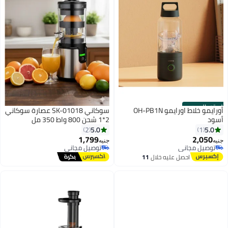
الستور الرسمي
أورايمو خلاط اورايمو OH-PB1N
سوكاني SK-01018 عصارة سوكاني
أسود
2*1 شحن 800 واط 350 مل
5.0
5.0
2
1
1,799
2,050
جنيه
جنيه
توصيل مجاني
توصيل مجاني
توصيل مجاني
توصيل مجاني
احصل عليه خلال
11
اغسطس