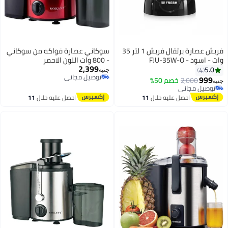
فريش عصارة برتقال فريش 1 لتر 35
سوكاني عصارة فواكه من سوكاني
وات - اسود - FJU-35W-O‏
- 800 وات اللون الاحمر
2,399
5.0
4
جنيه
توصيل مجاني
999
2,000
توصيل مجاني
خصم 50%
جنيه
توصيل مجاني
بتخلّص بسرعة
توصيل مجاني
احصل عليه خلال
11
احصل عليه خلال
11
اغسطس
اغسطس