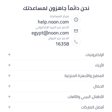
نحن دائماً جاهزون لمساعدتك
مركز المساعدة
help.noon.com
الدعم عبر البريد الإلكتروني
egypt@noon.com
الدعم عبر الجوال
16358
الإلكترونيات
الهواتف المتحركة
الأزياء
أجهزة التابلت
أزياء نسائية
المطبخ والأجهزة المنزلية
أجهزة الكمبيوتر المحمولة
أزياء رجالية
المطبخ وأدوات الطعام
الأجهزة المنزلية
الجمال
أزياء البنات
مستلزمات السرير
الكاميرات والصور وتسجيل الفيديو
العطور النسائية
أزياء الأولاد
الأطفال، البيبي والألعاب
مستلزمات الحمام
التلفزيونات
عطور الرجال
ساعات يد للرجال
عربات الأطفال وإكسسواراتها
ديكورات المنازل
سماعات الرأس
أفضل الماركات
المكياج
ساعات يد للنساء