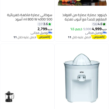
كينوود عصارة عصارة من الفولاذ
سوكاني عصارة فاكهة كهربائية
المقاوم للصدأ مع أنبوب تغذية
500 ml 800 W 4000 أسود
واسع 75 مم وسرعتين مضادتين
3.6
4.6
37
56
للتنقيط لمطعم المكتب المنزلي
2,799
4,999
5,300
خصم 5%
جنيه
جنيه
والكافتيريا
توصيل مجاني
توصيل مجاني
توصيل مجاني
توصيل مجاني
احصل عليه خلال
11
احصل عليه خلال
11
اغسطس
اغسطس