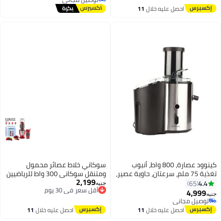
توصيل مجاني
احصل عليه خلال
11
اغسطس
كينوود عصارة، 800 واط، أنبوب
سوكاني خلاط عصائر محمول
تغذية 75 ملم، سرعتان، حاوية عصير،
ومتنقل سوكاني 300 واط للرياضيين
2,199
حاوية لب 2 لتر، مضادة للتنقيط، قفل
أقل سعر في 30 يوم
والجيم، صانع سموذي وشيكربـ 6
4.4
65
جنيه
توصيل مجاني
أمان، JEM02.A0BK، متعددة الألوان
شفرات حادة وزجاجة رياضية متنقلة
4,999
جنيه
أقل سعر في 30 يوم
2 L 800 W JEM02.A0BK أسود/
600 مل، و2كوب موديل SK-01030
توصيل مجاني
فضي
توصيل مجاني
(تقنية متطورة من سوكاني)-احمر
احصل عليه خلال
11
احصل عليه خلال
11
اغسطس
اغسطس