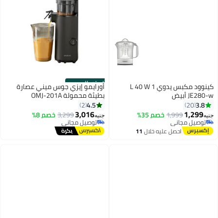
الستور الرسمي
كينوود مكبس يدوي 1 L 40 W
أورايمو إيزي جوس ميني عصارة
JE280-w أبيض
بطيئة محمولة OMJ-201A
4.5
3.8
2
20
3,016
1,299
1,999
خصم 35%
3,299
خصم 8%
جنيه
جنيه
توصيل مجاني
توصيل مجاني
توصيل مجاني
توصيل مجاني
احصل عليه خلال
11
اغسطس