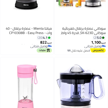
سوكاني عصارة برتقال كهربائية
ميانتا Mienta - عصارة برتقال - 40
سوكاني SK-623D، قدرة 45 واط،
وات - CP10308B - Easy Press
سعة 0.7 لتر – عصارة فواكه
4.1
5.0
20
2
أوتوماتيكية للبرتقال والليمون
822
1,100
جنيه
جنيه
بغطاء شفاف ودوران مزدوج سهلة
توصيل مجاني
#5 في عصارات الحمضيات الكهربائية
التنظيف
توصيل مجاني
أقل سعر في 30 يوم
احصل عليه خلال
11
توصيل مجاني
اغسطس
#5 في عصارات الحمضيات الكهربائية