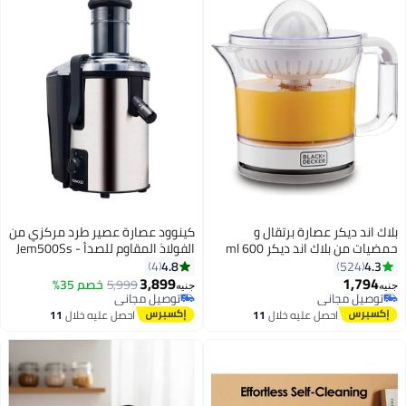
بلاك اند ديكر عصارة برتقال و
كينوود عصارة عصير طرد مركزي من
حمضيات من بلاك اند ديكر 600 ml
الفولاذ المقاوم للصدأ - Jem500Ss
25 W CJ675-B5 أبيض
4.8
4.3
4
524
3,899
1,794
توصيل مجاني
5,999
خصم 35%
جنيه
جنيه
بتخلّص بسرعة
توصيل مجاني
توصيل مجاني
توصيل مجاني
احصل عليه خلال
11
احصل عليه خلال
11
اغسطس
اغسطس