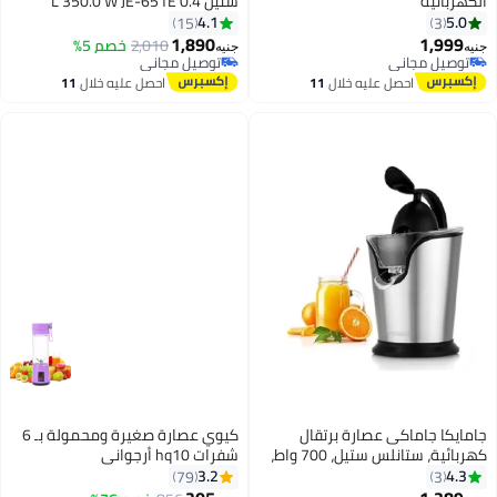
الكهربائية
ستيل 0.4 L 350.0 W JE-651E
فضي/أسود
4.1
5.0
15
3
1,890
1,999
2,010
خصم 5%
جنيه
جنيه
توصيل مجاني
توصيل مجاني
توصيل مجاني
توصيل مجاني
احصل عليه خلال
11
احصل عليه خلال
11
اغسطس
اغسطس
جامايكا جاماكى عصارة برتقال
كيوي عصارة صغيرة ومحمولة بـ 6
كهربائية، ستانلس ستيل، 700 واط،
شفرات hq10 أرجواني
تقنية إيطالية، موديل JMK 4004
3.2
4.3
79
3