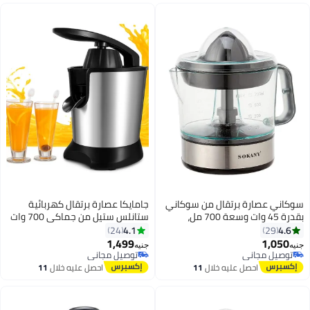
سوكاني عصارة برتقال من سوكاني
جامايكا عصارة برتقال كهربائية
بقدرة 45 وات وسعة 700 مل،
ستانلس ستيل من جماكي 700 وات
موديل JE-623D
ايطالي JMK4004
4.1
4.6
24
29
1,499
1,050
توصيل مجاني
جنيه
جنيه
بتخلّص بسرعة
توصيل مجاني
توصيل مجاني
توصيل مجاني
احصل عليه خلال
11
احصل عليه خلال
11
اغسطس
اغسطس