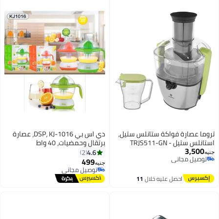
تروما عصارة فواكة ستانلس ستيل,
دي اس بي DSP، KJ-1016، عصارة
استانلس ستيل - TRJS511-GN
برتقال وحمضيات، 40 واط
3,500
4.6
2
جنيه
توصيل مجاني
499
جنيه
توصيل مجاني
توصيل مجاني
توصيل مجاني
احصل عليه خلال
11
اغسطس