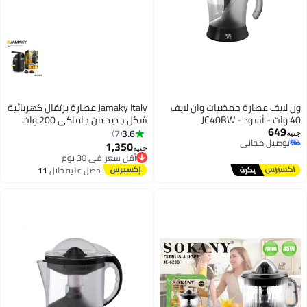
ون لايف عصارة حمضيات وان لايف
Jamaky Italy عصارة برتقال كهربائية
40 وات - أسود - JC40BW
شكل جديد من جاماكي 200 وات
649
ايطالي JMK4019 بضمان سنه
3.6
7
جنيه
توصيل مجاني
1,350
أقل سعر في 30 يوم
جنيه
توصيل مجاني
توصيل مجاني
أقل سعر في 30 يوم
احصل عليه خلال
11
اغسطس