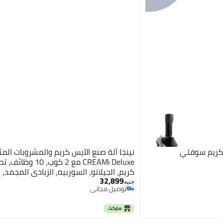
لكريم سوفتي
نينجا آلة صنع الآيس كريم والمشروبات المث
CREAMi Deluxe مع 2 كوب، 
كريم، الجيلاتو، السوربيه، الزبادي المجمد، 
32,899
شيك، السلاشي والمزيد، خيار نكهة 2 في 1
جنيه
توصيل مجاني
توصيل مجاني