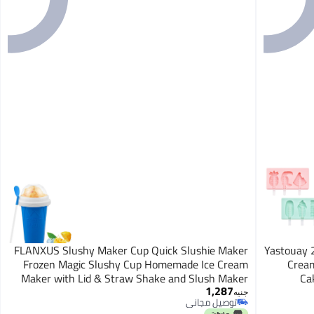
FLANXUS Slushy Maker Cup Quick Slushie Maker
Yastouay 2
Frozen Magic Slushy Cup Homemade Ice Cream
Cream
Maker with Lid & Straw Shake and Slush Maker
Ca
1,287
Squeeze Cup Smoothie Cups Portable Slushie Cup
Popsicl
جنيه
توصيل مجاني
Cooling Cup (Blue)
توصيل مجاني