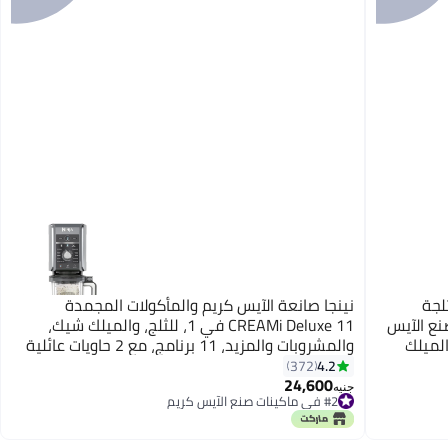
لجة
نينجا صانعة الآيس كريم والمأكولات المجمدة
10 وظائف، تصنع الآيس
CREAMi Deluxe 11 في 1، للثلج، والميلك شيك،
الميلك
والمشروبات والمزيد، 11 برنامج، مع 2 حاويات عائلية
XL، مثالية للأطفال، 2 كوارت
4.2
372
24,600
جنيه
#2 في ماكينات صنع الآيس كريم
توصيل مجاني
#2 في ماكينات صنع الآيس كريم