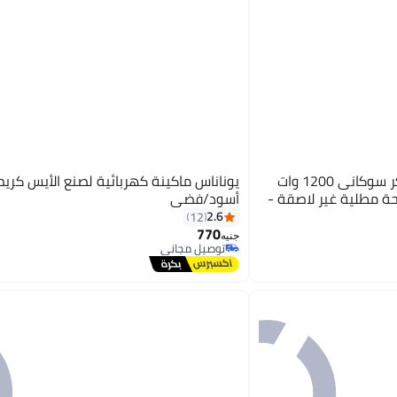
سوكاني صانع ايس كونو ميكر سوكانى 1200 وات
حة مطلية غير لاصقة -
أسود/فضي
2.6
12
770
جنيه
توصيل مجاني
توصيل مجاني