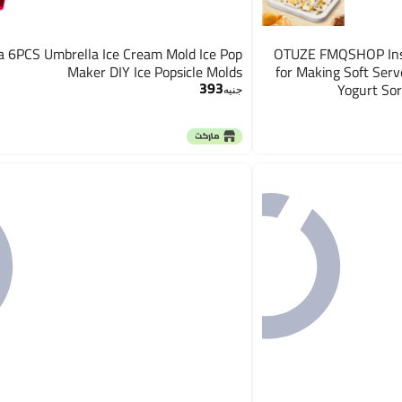
a 6PCS Umbrella Ice Cream Mold Ice Pop
OTUZE FMQSHOP Inst
Maker DIY Ice Popsicle Molds
for Making Soft Serv
393
Yogurt Sor
جنيه