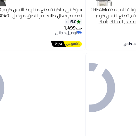
نينجا صانعة الآيس كريم والحلويات المجمدة CREAMi
 3 حاويات، 10 وظائف، تصنع الآيس كريم،
تصميم فعال طلاء غير لاصق موديل -SK-08040
المجمد، الميلك شيك،
5.0
1
1
1,499
جنيه
توصيل مجاني
توصيل مجاني