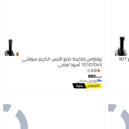
يوناناس ماكينة كهربائية لصنع الأيس كريم 901
يوناواس ماكينة صنع الآيس الكريم سوفتي
10107045 أسود/فضي
2.0
6
880
جنيه
توصيل مجاني
توصيل مجاني