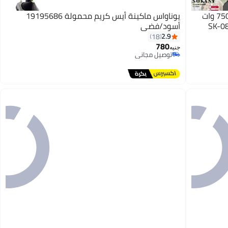
سوكاني ماكينة صنع مخاريط الايس كريم 750 وات
يوناواس ماكينة أيس كريم محمولة 19195686
أسود/فضي
2.9
18
780
جنيه
توصيل مجاني
توصيل مجاني