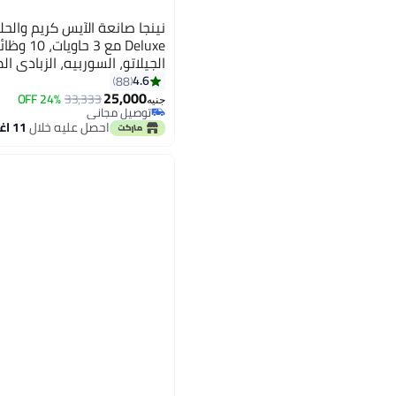
Deluxe مع
الجيلاتو، السوربيه، الزبادي 
السلاشي والمزيد، خيار نكهة 2 في 
4.6
88
25,000
24% OFF
33,333
جنيه
توصيل مجاني
باقي 1 وحدات في المخزون
احصل عليه خلال
11 اغسطس
توصيل مجاني