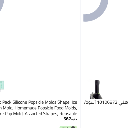
ماكينة صنع الآيس الكريم سوفتي 10106872 أسود/
 Pack Silicone Popsicle Molds Shape, Ice
 Mold, Homemade Popsicle Food Molds,
ke Pop Mold, Assorted Shapes, Reusable
567
e Maker (6 Cavities, Pink and Green) with
جنيه
Lid and Sticks