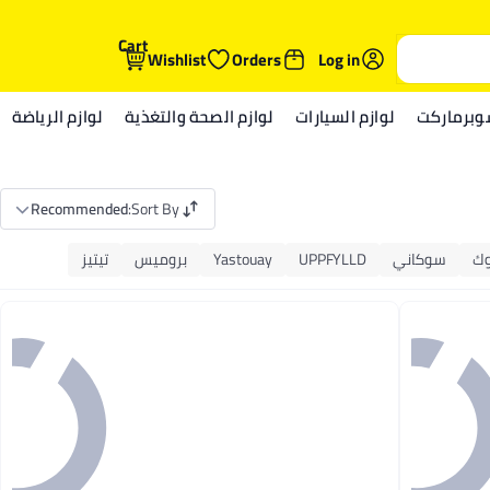
Cart
Wishlist
Orders
Log in
وبرماركت
لوازم السيارات
لوازم الصحة والتغذية
لوازم الرياضة
Recommended
:
Sort By
وك
سوكاني
UPPFYLLD
Yastouay
بروميس
تيتيز