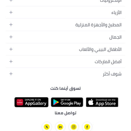
يديو
ق أينما كنت
واصل معنا