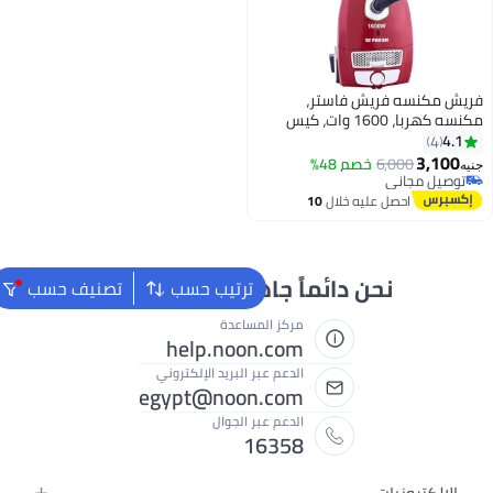
جاهزون لمساعدتك
ترتيب حسب
تصنيف حسب
 المساعدة
help.noon.
 عبر البريد الإلكتروني
egypt@noon.
 عبر الجوال
163