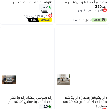
بتصميم أنيق لفانوس وهلال –
طاولة الخامة قطيفة رمضان
270
ديكور احتفالي بلون بيج حيادي
4.2
5
جنيه
أقل سعر في 7 يوم
بمظهر الكتان، مقاس 90 × 33 سم
300
أقل سعر في 7 يوم
جنيه
أقل سعر في 7 يوم
توصيل مجاني
أقل سعر في 7 يوم
احصل عليه
غدًا
رانر وكوشن رمضان رانر و2 كفر
رانر وكوشن رمضان رانر و2 كفر
مخدة خدادية مقاس 40*40 سم
مخدة خدادية مقاس 40*40 سم
350
والرانر 140*45 سم
أقل سعر في 7 يوم
والرانر 140*45 سم اللون بيج في
5.0
1
جنيه