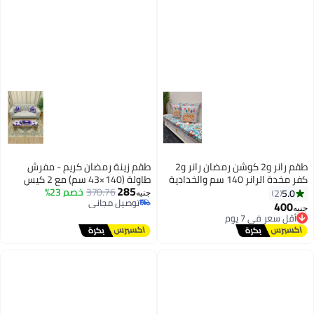
طقم رانر و2 كوشن رمضان رانر و2
طقم زينة رمضان كريم - مفرش
كفر مخدة الرانر 140 سم والخدادية
طاولة (140×43 سم) مع 2 كيس
285
40*40 سم
370.76
خصم 23%
خدادية (43×43 سم) بتصميم "جانا
5.0
2
جنيه
توصيل مجاني
رمضان" والبانوهات الرمضانية
400
أقل سعر في 7 يوم
جنيه
توصيل مجاني
توصيل مجاني
أقل سعر في 7 يوم