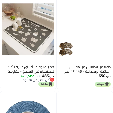
طقم من قطعتين من مفارش
حصيرة تجفيف أطباق عالية الأداء
المائدة الرمضانية - 145*47 سم.
للاستخدام في المطبخ - مقاومة
485
650
685
خصم 29%
للبقع والتسرب والحرارة - سهلة
جنيه
جنيه
أقل سعر في 30 يوم
التنظيف - مثالية لأسطح العمل،
أقل سعر في 30 يوم
وأحواض الغسيل، ورفوف الأطباق،
وأكواب القهوة