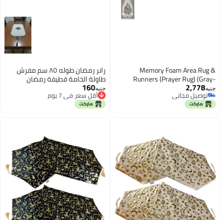
Memory Foam Area Rug &
رانر رمضان طوله ٨٥ سم مفرش
Runners (Prayer Rug) (Gray-
طاولة الخامة قطيفة رمضان
160
2,778
Patterned)
جنيه
جنيه
توصيل مجاني
أقل سعر في 7 يوم
توصيل مجاني
أقل سعر في 7 يوم