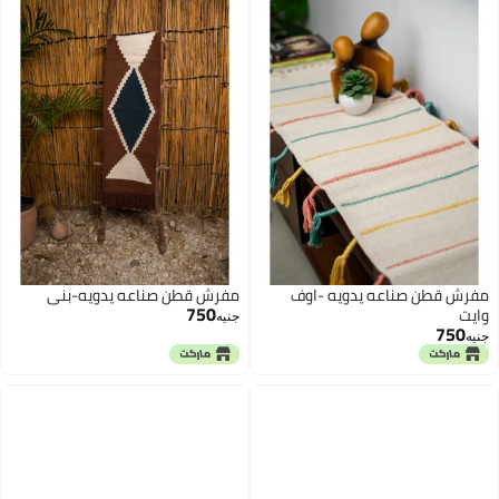
مفرش قطن صناعه يدويه -اوف
مفرش قطن صناعه يدويه-بني
750
وايت
جنيه
750
جنيه