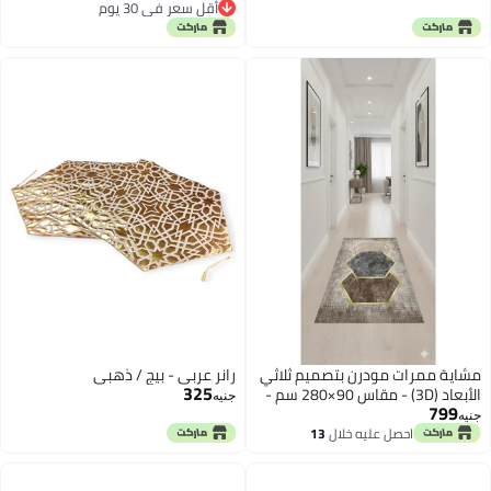
توصيل مجاني
طاولة دائرية ريفية منسوجة من
أقل سعر في 30 يوم
الخيش مع شرابات وحواف مزينة
بالخرز
مشاية ممرات مودرن بتصميم ثلاثي
رانر عربي - بيج / ذهبي
325
الأبعاد (3D) - مقاس 90×280 سم -
جنيه
799
ظهر مانع للانزلاق - قابلة للغسل.
جنيه
احصل عليه خلال
13
اغسطس