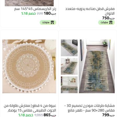
مفرش قطن صناعه يدويه-متعدد
رنر الكريسماس 45*145 سم
180
الالوان
220
خصم 18%
جنيه
750
جنيه
مشاية طرقات مودرن تصميم 3D -
عبوة من 4 قطع | مفارش طاولة من
مقاس 280×90 سم - ظهر مانع
الجوت الطبيعي مقاس 15 بوصة،
865
799
للانزلاق
1,065
أقل سعر في 30 يوم
خصم 18%
مزينة بتطريز ماندالا أبيض، مفارش
جنيه
جنيه