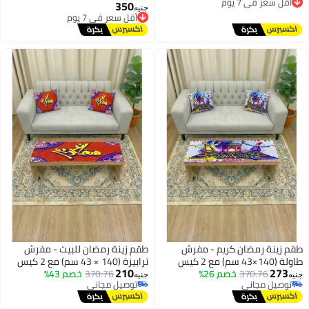
توصيل مجاني
دهبي في رسوم رمضان دهبي
350
أقل سعر في 7 يوم
جنيه
أقل سعر في 7 يوم
توصيل مجاني
أقل سعر في 7 يوم
طقم زينة رمضان كريم - مفرش
طقم زينة رمضان للبيت - مفرش
طاولة (140×43 سم) مع 2 كيس
ترابيزة (140 × 43 سم) مع 2 كيس
210
273
370.76
خصم 26%
خدادية (43×43 سم) بتصميم التنورة
370.76
خصم 43%
خدادية (43 × 43 سم) - مطبوع بخط
جنيه
جنيه
توصيل مجاني
توصيل مجاني
والفانوس التقليدي
عربي مميز
توصيل مجاني
توصيل مجاني