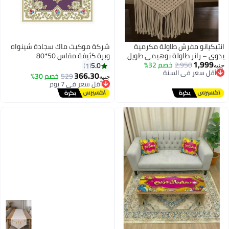
انتيكيانو مفرش طاولة مكرمية
شركة موكيت ماك سجادة شينواه
يدوي – رانر طاولة بوهيمي طويل
وبرة كثيفة مقاس 50*80
1,999
2,950
أقل سعر في السنة
خصم 32%
لطاولة الطعام وطاولة القهوة
5.0
1
جنيه
توصيل مجاني
وحفلات الزفاف والديكور الريفي –
366.30
أقل سعر في 7 يوم
529
خصم 30%
جنيه
أقل سعر في السنة
200 × 24 سم
توصيل مجاني
أقل سعر في 7 يوم