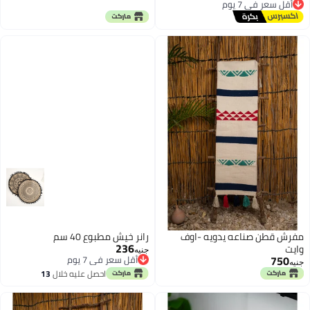
توصيل مجاني
أقل سعر في 7 يوم
مفرش قطن صناعه يدويه -اوف
رانر خيش مطبوع 40 سم
236
وايت
جنيه
750
أقل سعر في 7 يوم
جنيه
أقل سعر في 7 يوم
احصل عليه خلال
13
اغسطس