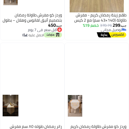
طقم زينة رمضان كريم - مفرش
وردز كو مفرش طاولة رمضان
طاولة (140×43 سم) مع 2 كيس
بتصميم أنيق لفانوس وهلال – بطول
450
299
370.76
خصم 19%
خدادية (43×43 سم) - ديكور
192 سم، ديكور احتفالي فاخر
جنيه
جنيه
توصيل مجاني
أقل سعر في 7 يوم
رمضاني مميز للمنزل
بمظهر الكتان – تصميم حيادي
توصيل مجاني
أقل سعر في 7 يوم
احصل عليه
غدًا
بسيط مثالي لتجمعات الإفطار
والسحور. 🌙✨
وردز كو مفرش طاولة رمضان كريم
رانر رمضان طوله ٨٥ سم مفرش