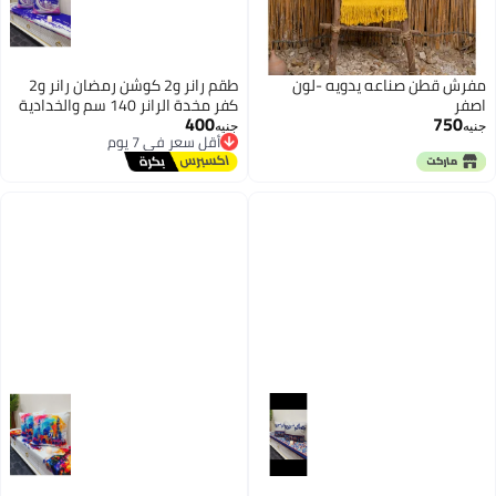
مفرش قطن صناعه يدويه -لون
طقم رانر و2 كوشن رمضان رانر و2
اصفر
كفر مخدة الرانر 140 سم والخدادية
400
750
40*40 سم
أقل سعر في 7 يوم
جنيه
جنيه
توصيل مجاني
أقل سعر في 7 يوم