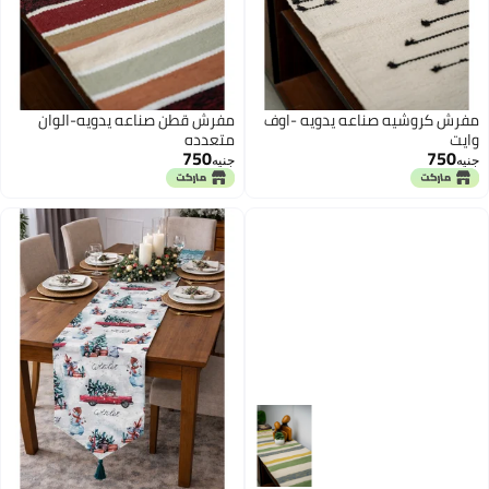
مفرش كروشيه صناعه يدويه -اوف
مفرش قطن صناعه يدويه-الوان
وايت
متعدده
750
750
جنيه
جنيه