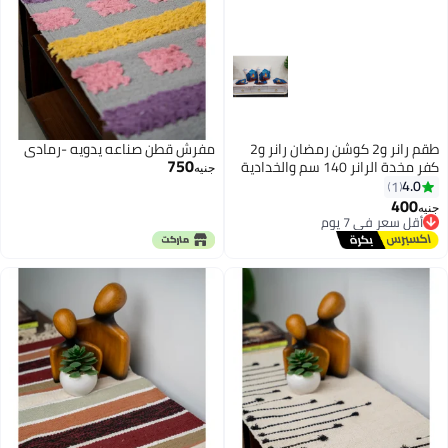
طقم رانر و2 كوشن رمضان رانر و2
مفرش قطن صناعه يدويه -رمادي
750
كفر مخدة الرانر 140 سم والخدادية
جنيه
40*40 سم اللون ابيض في ازرق
4.0
1
400
أقل سعر في 7 يوم
جنيه
توصيل مجاني
أقل سعر في 7 يوم