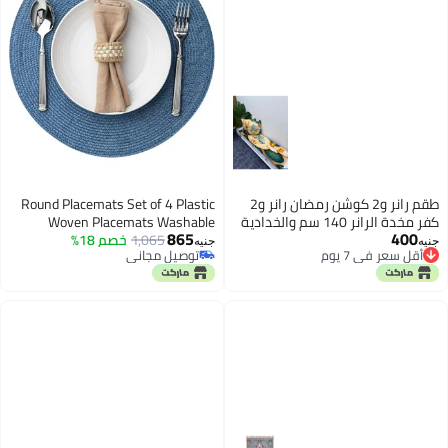
طقم رانر و2 كوشن رمضان رانر و2
Round Placemats Set of 4 Plastic
كفر مخدة الرانر 140 سم والخدادية
Woven Placemats Washable
865
400
40*40 سم
1,065
خصم 18%
Wipeable Table Mats for Dining
جنيه
جنيه
أقل سعر في 7 يوم
توصيل مجاني
Table Heat Resistant Non-Slip
أقل سعر في 7 يوم
توصيل مجاني
Circle Place Mats (Royal Blue)