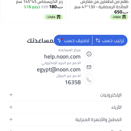
طقم من قطعتين من مفارش
رنر الكريسماس 45*145 سم
180
المائدة الرمضانية - 130*47 سم.
220
خصم 18%
جنيه
650
جنيه
نحن دائماً جاهزون لمساعدتك
ترتيب حسب
تصنيف حسب
مركز المساعدة
help.noon.com
الدعم عبر البريد الإلكتروني
egypt@noon.com
الدعم عبر الجوال
16358
الإلكترونيات
الهواتف المتحركة
الأزياء
أجهزة التابلت
أزياء نسائية
المطبخ والأجهزة المنزلية
أجهزة الكمبيوتر المحمولة
أزياء رجالية
المطبخ وأدوات الطعام
الأجهزة المنزلية