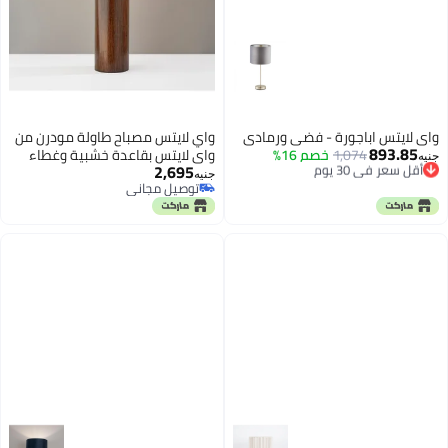
واي لايتس اباجورة - فضي ورمادي
واي لايتس مصباح طاولة مودرن من
893.85
أقل سعر في 30 يوم
1,074
خصم 16%
واي لايتس بقاعدة خشبية وغطاء
جنيه
2,695
توصيل مجاني
كتان بيج , أباجورة أنيقة لغرفة النوم
جنيه
أقل سعر في 30 يوم
توصيل مجاني
والمعيشة بإضاءة دافئة وديكور
توصيل مجاني
عصري