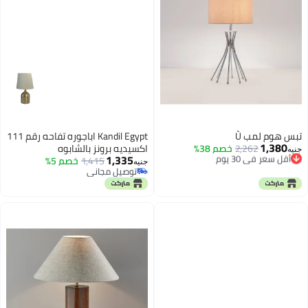
تبس هوم لمب Ù
Kandil Egypt اباجوره تفاحه رقم 111
1,380
أقل سعر في 30 يوم
2,262
خصم 38%
اكسيديه برونز بالشابوه
جنيه
1,335
توصيل مجاني
1,415
خصم 5%
جنيه
أقل سعر في 30 يوم
توصيل مجاني
توصيل مجاني