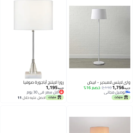
واي لايتس لامبدير - ابيض
روزا لايتنج أباجورة صوفيا
1,195
1,756
2,110
خصم 16%
أقل سعر في 30 يوم
جنيه
جنيه
توصيل مجاني
توصيل مجاني
توصيل مجاني
أقل سعر في 30 يوم
احصل عليه خلال
11
اغسطس