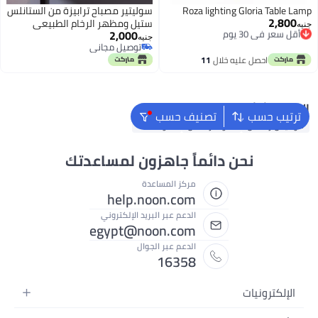
Roza lighting Gloria Table Lamp
سوليتير مصباح ترابيزة من الستانلس
2,800
أقل سعر في 30 يوم
ستيل ومظهر الرخام الطبيعي
جنيه
2,000
توصيل مجاني
جنيه
أقل سعر في 30 يوم
توصيل مجاني
توصيل مجاني
احصل عليه خلال
11
اغسطس
البحث الشائع
ترتيب حسب
تصنيف حسب
فوانيس رمضان
أضواء رمضان
أضواء LED
نحن دائماً جاهزون لمساعدتك
مركز المساعدة
help.noon.com
الدعم عبر البريد الإلكتروني
egypt@noon.com
الدعم عبر الجوال
16358
الإلكترونيات
الهواتف المتحركة