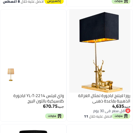
أقل سعر في 30 يوم
أقل سعر في 7 يوم
احصل عليه خلال
8 اغسطس
روزا لايتنج اباجورة تمثال الغزالة
واي لايتس YL-T-2214 اباجورة
الذهبية بقاعدة ذهبي
كلاسيكية باللون البيج
670.75
4,635
أقل سعر في 30 يوم
جنيه
جنيه
توصيل مجاني
أقل سعر في 30 يوم
احصل عليه خلال
11
اغسطس