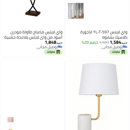
واي لايتس YL-T-597 اباجورة
واي لايتس مصباح طاولة مودرن
كلاسيك بشابوه
أسود من واي لايتس بقاعدة خشبية
1,848
1,584
1,983
خصم 20%
وغطاء أبيض , أباجورة ديكورية
جنيه
جنيه
توصيل مجاني
توصيل مجاني
عصرية لغرفة النوم والمعيشة
توصيل مجاني
توصيل مجاني
بإضاءة هادئة