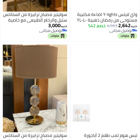
واي لايتس Y-lights اضاءة مكتبية
سوليتير مصباح ترابيزة من الستانلس
مستوحى من رمضان ذهبية YL-L-
ستيل والرخام الطبيعي مع خاصية
3,000
2,642
734-G0
4,563
خصم 42%
التحكم باللمس
جنيه
جنيه
توصيل مجاني
توصيل مجاني
توصيل مجاني
توصيل مجاني
تبس هوم لمب طقم 2 أباجورة
سوليتير مصباح ترابيزة من الستانلس