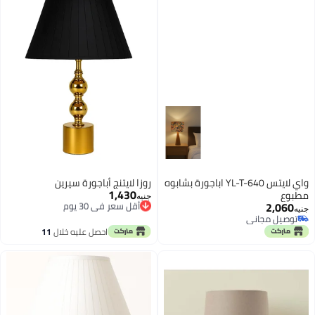
واي لايتس YL-T-640 اباجورة بشابوه
روزا لايتنج أباجورة سيرين
1,430
مطبوع
أقل سعر في 30 يوم
جنيه
2,060
توصيل مجاني
جنيه
أقل سعر في 30 يوم
توصيل مجاني
توصيل مجاني
احصل عليه خلال
11
اغسطس