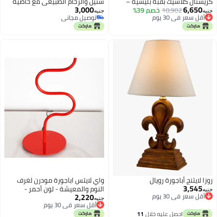
كريستال كلاسيك بقبّة بليسيه –
ستيل والرخام الطبيعي مع خاصية
3,000
6,650
أقل سعر في 30 يوم
10,902
إضاءة جانبية راقية 40x65 سم
خصم 39%
التحكم باللمس
جنيه
جنيه
توصيل مجاني
توصيل مجاني
أقل سعر في 30 يوم
توصيل مجاني
روزا لايتنج أباجورة رويال
واي لايتس اباجورة مودرن لغرف
3,545
أقل سعر في 30 يوم
النوم والمعيشة - لون أحمر -
جنيه
2,220
توصيل مجاني
أقل سعر في 30 يوم
متوافقة مع لمبة G9
جنيه
أقل سعر في 30 يوم
توصيل مجاني
أقل سعر في 30 يوم
احصل عليه خلال
11