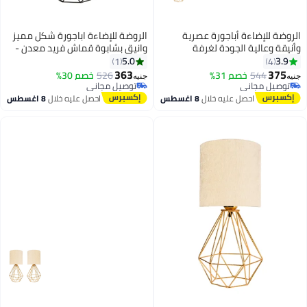
الروضة للإضاءة أباجورة عصرية
الروضة للإضاءة اباجورة شكل مميز
وأنيقة وعالية الجودة لغرفة
وانيق بشابوة قماش فريد معدن -
المعيشة أو غرفة النوم - اباجورة
اباجورة مودرن لغرف النوم
5.0
3.9
1
4
مودرن لغرف النوم والمعيشة -
والمعيشة | اللون: اسود × بيج |
363
375
544
خصم 31%
526
خصم 30%
جنيه
جنيه
دهبي | اللون: دهبى × رمادى |
المقاس: 50x25x25 سم
توصيل مجاني
توصيل مجاني
المقاس: 50x25x25 سم
توصيل مجاني
توصيل مجاني
احصل عليه خلال
8 اغسطس
احصل عليه خلال
8 اغسطس