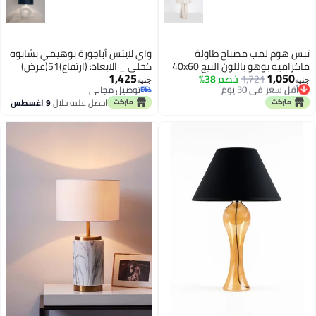
تبس هوم لمب مصباح طاولة
واي لايتس أباجورة بوهيمي بشابوه
ماكراميه بوهو باللون البيج 40x60
كحلى _ الابعاد: (ارتفاع)51(عرض)
1,425
1,050
سم
أقل سعر في 30 يوم
1,721
خصم 38%
(عمق)اللون : كحلى وابيض
جنيه
جنيه
توصيل مجاني
توصيل مجاني
أقل سعر في 30 يوم
توصيل مجاني
احصل عليه خلال
9 اغسطس