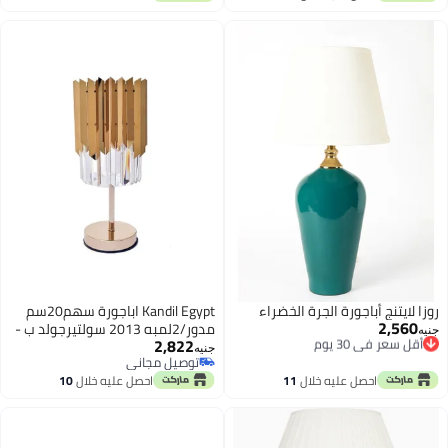
اغسطس
روزا لايتنج أباجورة الجرة الخضراء
Kandil Egypt اباجورة سهم20سم
2,560
أقل سعر في 30 يوم
مدور/2لمبه 2013 سولتيرجولد ب -
جنيه
2,822
توصيل مجاني
ك
جنيه
أقل سعر في 30 يوم
توصيل مجاني
توصيل مجاني
احصل عليه خلال
11
احصل عليه خلال
10
اغسطس
اغسطس