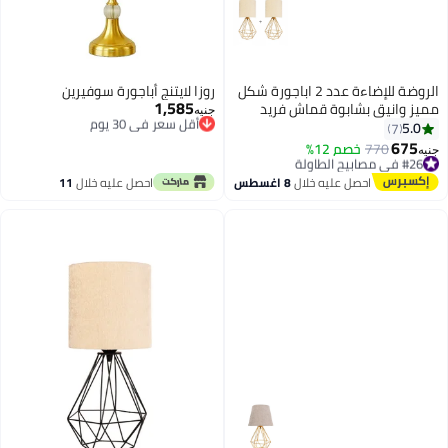
الروضة للإضاءة عدد 2 اباجورة شكل
روزا لايتنج أباجورة سوفيرين
1,585
مميز وانيق بشابوة قماش فريد
أقل سعر في 30 يوم
جنيه
توصيل مجاني
لغرف النوم والمعيشة 25x50cm
5.0
7
أقل سعر في 30 يوم
675
#26 في مصابيح الطاولة
770
خصم 12%
جنيه
توصيل مجاني
#26 في مصابيح الطاولة
احصل عليه خلال
8 اغسطس
احصل عليه خلال
11
اغسطس