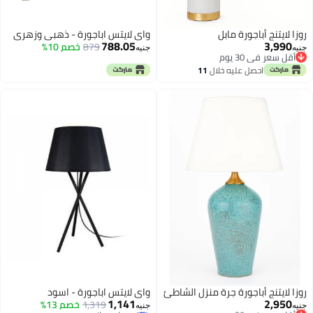
روزا لايتنج أباجورة مابل
واي لايتس اباجورة - ذهبي وزهري
788.05
3,990
أقل سعر في 30 يوم
879
خصم 10%
جنيه
جنيه
توصيل مجاني
أقل سعر في 30 يوم
احصل عليه خلال
11
اغسطس
روزا لايتنج أباجورة جرة منزل الشاطئ
واي لايتس اباجورة - اسود
1,141
2,950
أقل سعر في 30 يوم
1,319
خصم 13%
جنيه
جنيه