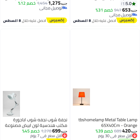
1,275
قماشي فريد ومعدن - اباجورة
25x50cm
1,454
خصم 12%
5.0
1
جنيه
توصيل مجاني
مودرن لغرف النوم والمعيشة |
653
947
خصم 31%
جنيه
توصيل مجاني
اللون: اسود × بيج | المقاس:
توصيل مجاني
50x25x25 سم
توصيل مجاني
احصل عليه خلال
8 اغسطس
احصل عليه خلال
8 اغسطس
tbshomelamp Metal Table Lamp
نجفة شوب نجفه شوب اباجورة
65X40Cm - Orange
مكتب هندسية لون ابيض مصنوعة
699
420
689
خصم 39%
1,278
أقل سعر في 7 يوم
خصم 45%
من المعدن الغير قابل للصدأ ، مقاس
جنيه
جنيه
أقل سعر في 30 يوم
توصيل مجاني
35*35*60