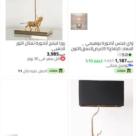
واي لايتس أباجورة بوهيمي _
روزا لايتنج أباجورة تمثال الثور
الابعاد: (ارتفاع)51(عرض)(عمق)اللون
الذهبي
3,985
: ابيض و بيج غامق
أقل سعر في 30 يوم
5.0
1
جنيه
توصيل مجاني
1,187
1,321
خصم 10%
جنيه
أقل سعر في 30 يوم
توصيل مجاني
توصيل مجاني
احصل عليه خلال
11
اغسطس