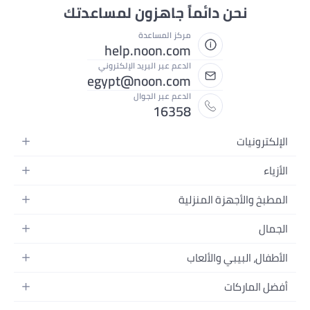
نحن دائماً جاهزون لمساعدتك
مركز المساعدة
help.noon.com
الدعم عبر البريد الإلكتروني
egypt@noon.com
الدعم عبر الجوال
16358
الإلكترونيات
الهواتف المتحركة
الأزياء
أجهزة التابلت
أزياء نسائية
المطبخ والأجهزة المنزلية
أجهزة الكمبيوتر المحمولة
أزياء رجالية
المطبخ وأدوات الطعام
الأجهزة المنزلية
الجمال
أزياء البنات
مستلزمات السرير
الكاميرات والصور وتسجيل الفيديو
العطور النسائية
أزياء الأولاد
الأطفال، البيبي والألعاب
مستلزمات الحمام
التلفزيونات
عطور الرجال
ساعات يد للرجال
عربات الأطفال وإكسسواراتها
ديكورات المنازل
سماعات الرأس
أفضل الماركات
المكياج
ساعات يد للنساء
مقاعد السيارات
الأجهزة المنزلية
ألعاب الفيديو