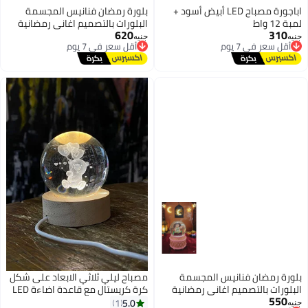
اباجورة مصباح LED أبيض أسود +
بلورة رمضان فنانيس المجسمة
لمبة 12 واط
البلورات بالتصميم اغاني رمضانية
620
310
أقل سعر في 7 يوم
أقل سعر في 7 يوم
البلورة بماتور علشان اجواء الثلوج و
جنيه
جنيه
توصيل مجاني
توصيل مجاني
الانوار الميكس وتغيير الاغاني
أقل سعر في 7 يوم
أقل سعر في 7 يوم
بمفتاح التشغيل بتشتغل بحجارة
بلورة رمضان فنانيس المجسمة
مصباح ليلي ثلاثي الابعاد على شكل
البلورات بالتصميم اغاني رمضانية
كرة كريستال مع قاعدة اضاءة LED
550
أقل سعر في 7 يوم
البلورة بماتور علشان اجواء الثلوج و
ملونة، كرة بلورية خفيفة متغيرة
5.0
1
جنيه