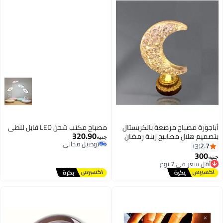
أباجورة مصباح مرصعة بالكريستال
مصباح مكتب شحن LED قابل للطي
320.90
بتصميم هلال مصابيح زينة رمضان
جنيه
توصيل مجاني
للعيد قمر ، مصابيح رمضان حجم
2.7
3
توصيل مجاني
صغير (حامل قمر)
300
أقل سعر في 7 يوم
جنيه
توصيل مجاني
أقل سعر في 7 يوم