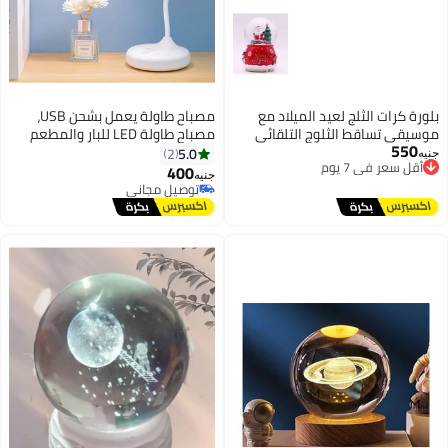
بلورة كرات الثلج لعيد الميلاد مع
مصباح طاولة يعمل بشحن USB،
موسيقى تساقط الثلوج التلقائي
مصباح طاولة LED للبار والمطعم
550
أقل سعر في 7 يوم
واضواء LED سانتا كلوز، حجم كبير
والمقهى، مصباح طاولة LED خافت
5.0
2
جنيه
توصيل مجاني
ارتفاع 20 سم ارتفاع و12 سم عرض
لغرفة النوم (ابيض)
400
جنيه
أقل سعر في 7 يوم
توصيل مجاني
توصيل مجاني