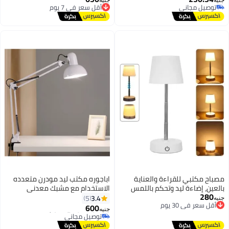
جنيه
جنيه
توصيل مجاني
توصيل مجاني
تصميم لطيف بيعمل بالحجارة، اصفر
ارتفاع 20 سم ارتفاع و12 سم عرض
توصيل مجاني
أقل سعر في 7 يوم
مصباح مكتبي للقراءة والعناية
اباجوره مكتب ليد مودرن متعدده
بالعين، إضاءة ليد وتحكم باللمس
الاستخدام مع مشبك معدني
280
أقل سعر في 30 يوم
وUSB، أباجورة صغيرة بإضاءة ليد
3.4
5
جنيه
توصيل مجاني
وتحكم باللمس بـ 3 مستويات قابلة
600
جنيه
أقل سعر في 30 يوم
للتدرج بدرجة السطوع مع إمكانية
#48 في مصابيح الطاولة
التحكم في الإضاءة
أقل سعر في 7 يوم