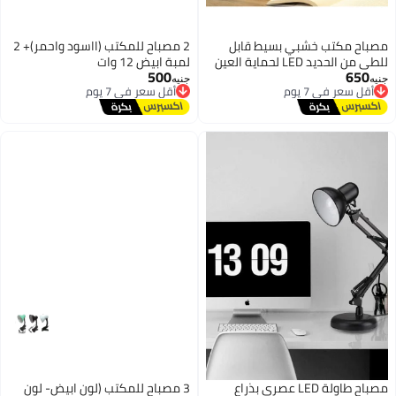
مصباح مكتب خشبي بسيط قابل
2 مصباح للمكتب (ااسود واحمر)+ 2
للطي من الحديد LED لحماية العين
لمبة ابيض 12 وات
500
650
أقل سعر في 7 يوم
ومصباح طاولة للقراءة لغرفة
أقل سعر في 7 يوم
جنيه
جنيه
توصيل مجاني
توصيل مجاني
المعيشة وغرفة النوم وديكور
أقل سعر في 7 يوم
أقل سعر في 7 يوم
المنزل (اللون: ابيض)
مصباح طاولة LED عصري بذراع
3 مصباح للمكتب (لون ابيض- لون