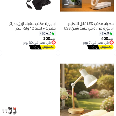
مصباح مكتب LED قابل للتعتيم،
اباجورة مكتب مشبك ازرق بذراغ
اباجورة قراءة مع منفذ شحن USB
متحرك + لمبة 12 وات ابيض
و3 اوضاع الوان LED كمبيوتر/
4.2
4.0
10
1
الطاولة/المكتب، تحكم زجاجي
200
400
أقل سعر في 7 يوم
أقل سعر في 30 يوم
جنيه
جنيه
بالعين، مصباح مكتب للعمل
توصيل مجاني
توصيل مجاني
أقل سعر في 7 يوم
أقل سعر في 30 يوم