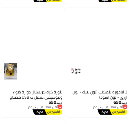
بمفتاح التشغيل بتشتغل بحجارة
3 اباجوره للمكتب (لون بينك - لون
بلورة كره كريستال دوارة ضوء
ازرق - لون اسود)
وموسيقي تعمل ب USB مصباح
550
650
أقل سعر في 7 يوم
أقل سعر في 7 يوم
مكتب ثلاثيه الابعاد مع قاعدة
جنيه
جنيه
توصيل مجاني
توصيل مجاني
متحركة 360 درجة ذهبي
أقل سعر في 7 يوم
أقل سعر في 7 يوم