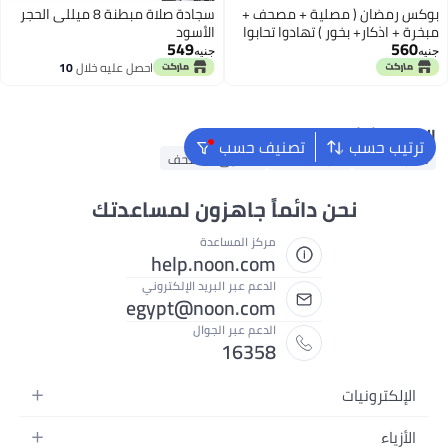
بوكس رمضان ( مصلية + مصحف +
سجادة صلاة مبطنة 8 ميللى الحجر
مبخرة + اذكار+ بخور ) تهادوا تحابوا
الأسود
549
560
خامه عاليه الجوده
جنيه
جنيه
احصل عليه خلال
10
اغسطس
البحث الشائع
ترتيب حسب
تصنيف حسب
مسبحة صلاة
سجادات صلاة
صناديق المصحف
نحن دائماً جاهزون لمساعدتك
مركز المساعدة
help.noon.com
الدعم عبر البريد الإلكتروني
egypt@noon.com
الدعم عبر الجوال
16358
الإلكترونيات
الهواتف المتحركة
الأزياء