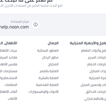
تابع البحث فلدينا الكثير من المنتجات الأخرى ا
مركز المساعدة
help.noon.com
بخ والأجهزة المنزلية
الجمال
الأطفال، ال
بخ وأدوات الطعام
العطور النسائية
عربات الأطفا
زمات السرير
عطور الرجال
مقاعد السيار
زمات الحمام
المكياج
ملابس الأطفا
رات المنازل
العناية بالشعر
مستلزمات الإ
هزة المنزلية
العناية بالبشرة
الاستحمام وال
وات وتحسين المنزل
العناية الشخصية
الحفاضات
زمات الحدائق
الأدوات والإكسسوارات
ألعاب الأطفال
ن وتنظيم منزلي
الألعاب