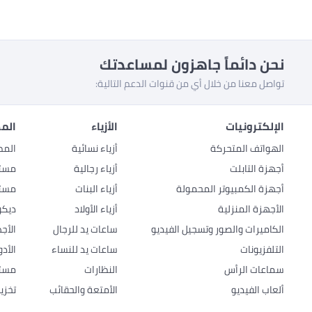
نحن دائماً جاهزون لمساعدتك
تواصل معنا من خلال أي من قنوات الدعم التالية:
الإلكترونيات
الأزياء
المط
الهواتف المتحركة
أزياء نسائية
المط
أجهزة التابلت
أزياء رجالية
مستل
أجهزة الكمبيوتر المحمولة
أزياء البنات
مستل
الأجهزة المنزلية
أزياء الأولاد
ديكو
الكاميرات والصور وتسجيل الفيديو
ساعات يد للرجال
الأج
التلفزيونات
ساعات يد للنساء
الأد
سماعات الرأس
النظارات
مستل
ألعاب الفيديو
الأمتعة والحقائب
تخزي