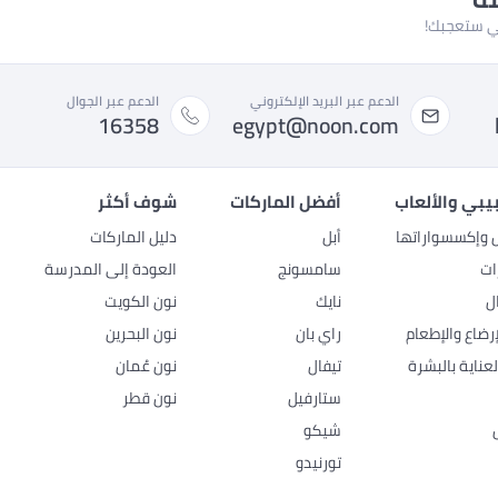
لتي ستعجبك!
الدعم عبر البريد الإلكتروني
الدعم عبر الجوال
16358
egypt@noon.com
بيبي والألعاب
أفضل الماركات
شوف أكثر
ل وإكسسواراتها
أبل
دليل الماركات
ات
سامسونج
العودة إلى المدرسة
ل
نايك
نون الكويت
رضاع والإطعام
راي بان
نون البحرين
عناية بالبشرة
تيفال
نون عُمان
ستارفيل
نون قطر
شيكو
تورنيدو