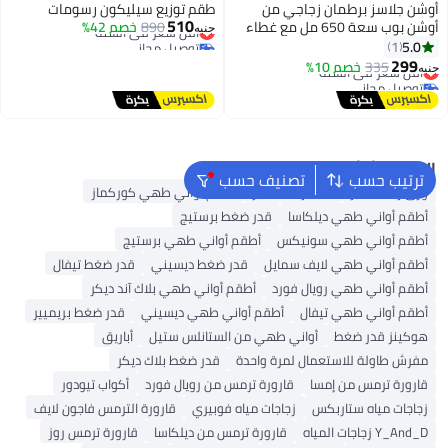
أوشن جلاسز برطمان زجاجي من
طقم توزيع سيليكون رسومات
510
أوشن بوب سعة 650 مل مع غطاء
890
خصم 42%
أقل سعر في السنة
جنيه
توصيل مجاني
خشبي – وعاء محكم الإغلاق لتخزين
5.0
1
أقل سعر في السنة
السكر والتوابل والمكسرات
299
335
خصم 10%
أقل سعر في السنة
جنيه
والأطعمة الجافة – صنع في تايلاند
توصيل مجاني
أقل سعر في السنة
البحث الشائع
ترتيب حسب
تصنيف حسب
ورق زبدة للخبز
مستلزمات الخبز
أطقم أواني طهي كوركماز
أطقم أواني طهي ديلكاسا
قدر ضغط برستيج
أطقم أواني طهي سونيكس
أطقم أواني طهي برستيج
أطقم أواني طهي لايف سمايل
قدر ضغط ديسيني
قدر ضغط تيفال
أطقم أواني طهي رويال فورد
أطقم أواني طهي بلاك آند ديكر
أطقم أواني طهي تيفال
أطقم أواني طهي ديسيني
قدر ضغط بريميير
هوكينز قدر ضغط
أواني طهي من الستانلس ستيل
أباريق
مفرش طاولة للاستعمال لمرة واحدة
قدر ضغط بلاك ديكر
قارورة ترمس من إمسا
قارورة ترمس من رويال فورد
أكواب تيودور
زجاجات مياه ستاربكس
زجاجات مياه فوبيري
قارورة الترمس فاجون لايف
Y_And_D زجاجات المياه
قارورة ترمس من ديلكاسا
قارورة ترمس روز