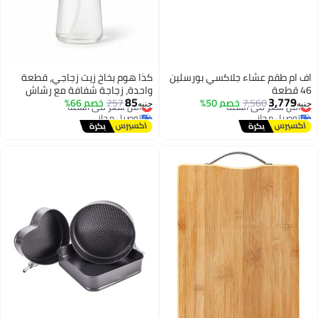
اف ام طقم عشاء جلاكسي بورسلين
كذا هوم بخاخ زيت زجاجي، قطعة
46 قطعة
واحدة، زجاجة شفافة مع رشاش
85
3,779
7,560
أقل سعر في السنة
خصم 50%
257
خصم 66%
أقل سعر في السنة
بلاستيك أبيض برذاذ ناعم للطبخ
جنيه
جنيه
توصيل مجاني
توصيل مجاني
والسلطة والشوي واستخدام المطبخ
أقل سعر في السنة
أقل سعر في السنة