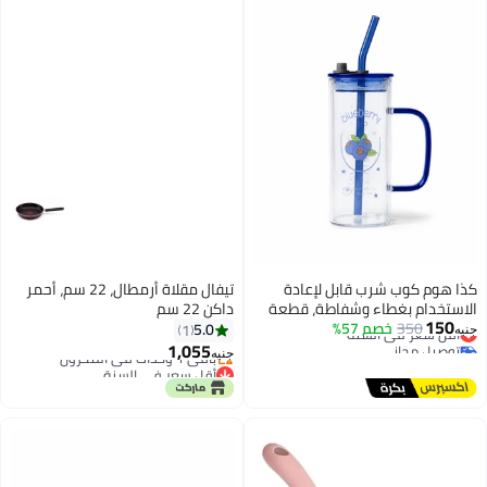
كذا هوم كوب شرب قابل لإعادة
تيفال مقلاة أرمطال، 22 سم، أحمر
الاستخدام بغطاء وشفاطة، قطعة
داكن 22 سم
150
350
خصم 57%
أقل سعر في السنة
واحدة، شفاف بمقبض أزرق
5.0
1
جنيه
توصيل مجاني
للمشروبات الباردة والاستخدام
1,055
جنيه
أقل سعر في السنة
اليومي
أقل سعر في السنة
توصيل مجاني
باقي 1 وحدات في المخزون
أقل سعر في السنة