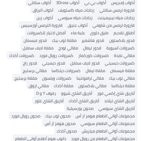
أكواب إمبريس
أكواب بي بي
أكواب 3Drose
أكواب ستانلي
قارورة ترمس ستانلي
زجاجات مياه كاستويف
أكواب البراق
زجاجات مياه نيبيميننت
زجاجات مياه سيوسي
أكواب رين
قارورة ترمس من شاومي
أكواب عتيق
قارورة الترمس أوزسبيس
أطباق تقديم
طبق حلوى
علبة ماء
أفضل اختيار للكسرولات
قدور بلاكستون
قدور هاشفير
مقلاة توب بيك
قدور فيسمان
كسرولات آسيوية
قدور تيفال
مقالي لودج
مقلاة لايف سمايل
مقالي عايدة
كسرولات كوركماز
كسرولات رويال فورد
كسرولات أكدك
كسرولات ديسيني
قدور لايف سمايل
قدور ديسيني
قدور راج
مقلاة فيسمان
مقلاة تيفال
كسرولات ديلكاسا
مقالي برستيج
مقالي توب بيك
مقالي ترامونتينا
كسرولات ويلسون
مقلاة برستيج
مقلاة ديلكاسا
مقالي بلاكستون
مقلاة أكدك
مقالي اروق
أباريق شاي إكسي فور
أباريق الشاي شيوو
رفوف Y و D
أباريق الشاي تيلاند
أباريق الشاي أكدك
أباريق الشاي غلور
أباريق الشاي سيوسي
صحون بورسيليتا
مجموعات أواني الطعام هومز آر أس
صحون توب بيك
صحون رويال فورد
مجموعات أواني الطعام سيوسي
صحون هومز آر أس
مجموعات أواني الطعام ميلريش
صحون أكدك
مجموعات أواني الطعام من رويال فورد
دانوب هوم أطقم أواني الطعام