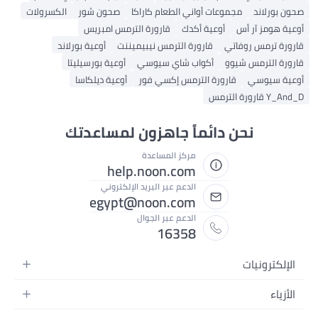
صحون بورلاند
مجموعات أواني الطعام كاراكا
صحون شور
الكسرولات
أوعية هومز آر أس
أوعية أكدك
قارورة الترمس امبريس
قارورة ترمس روفاتي
قارورة الترمس نيبيميننت
أوعية بورلاند
قارورة الترمس شيوو
أكواب شاي سيوسي
أوعية بورسيليتا
أوعية سيوسي
قارورة الترمس إكسي فور
أوعية ديلكاسا
Y_And_D قارورة الترمس
نحن دائماً جاهزون لمساعدتك
مركز المساعدة
help.noon.com
الدعم عبر البريد الإلكتروني
egypt@noon.com
الدعم عبر الجوال
16358
الإلكترونيات
الهواتف المتحركة
الأزياء
أجهزة التابلت