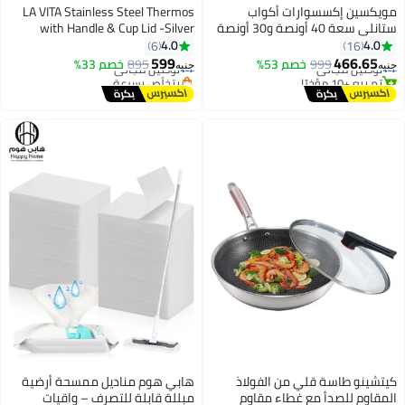
مويكسين إكسسوارات أكواب
LA VITA Stainless Steel Thermos
ستانلي سعة 40 أونصة و30 أونصة
with Handle & Cup Lid -Silver
#18 في التامبلر
#27 في القوارير
(لا تشمل الأكواب) حزام مقبض غطاء
4.0
4.0
6
16
أقل سعر في السنة
أقل سعر في السنة
من القش من السيليكون
599
466.65
توصيل مجاني
999
خصم 53%
895
توصيل مجاني
خصم 33%
جنيه
جنيه
تم بيع +10 مؤخرًا
بتخلّص بسرعة
#18 في التامبلر
#27 في القوارير
كيتشينو طاسة قلي من الفولاذ
هابي هوم مناديل ممسحة أرضية
#4 في قماش تنظيف
المقاوم للصدأ مع غطاء مقاوم
مبللة قابلة للتصرف – واقيات
أقل سعر في السنة