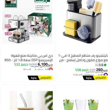
كيتشينو رف منظم المطبخ 3-في-1
دي اس بي ماكينة صنع قهوة
مع موزع صابون وحامل إسفنج - من
الإسبريسو DSP سعة 1.8 لتر - 850
6,100
الفولاذ المقاوم للصدأ، تخزين متعدد
واط
9,000
خصم 32%
3.6
4
جنيه
أقل سعر في السنة
الوظائف لمستلزمات غسل الأطباق،
260
620
خصم 58%
جنيه
توصيل مجاني
مثالي للحمام والمطبخ
#7 في منظمات المطبخ
بتخلّص بسرعة
أقل سعر في السنة
أقل سعر في السنة
توصيل مجاني
#7 في منظمات المطبخ