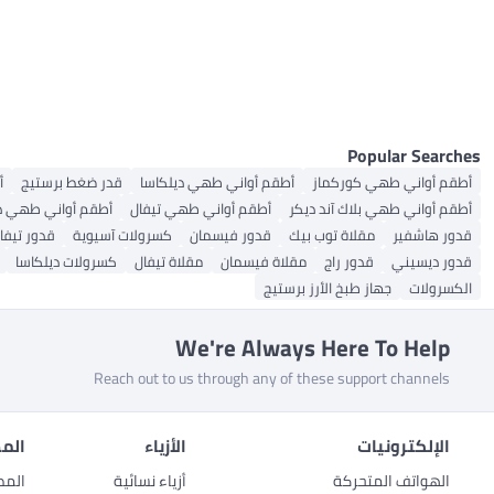
All الأفران والمحامص
المكاوي
ماكينات التحميص
Popular Searches
أطقم أواني طهي كوركماز
أطقم أواني طهي ديلكاسا
قدر ضغط برستيج
أ
أطقم أواني طهي بلاك آند ديكر
أطقم أواني طهي تيفال
أطقم أواني طهي 
قدور هاشفير
مقلاة توب بيك
قدور فيسمان
كسرولات آسيوية
قدور تيفا
قدور ديسيني
قدور راج
مقلاة فيسمان
مقلاة تيفال
كسرولات ديلكاسا
الكسرولات
جهاز طبخ الأرز برستيج
We're Always Here To Help
Reach out to us through any of these support channels
الإلكترونيات
الأزياء
المط
الهواتف المتحركة
أزياء نسائية
المط