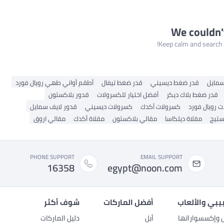
We couldn'
Keep calm and search a
سمايل
قدر ضغط ديسيني
قدر ضغط تيفال
أطقم أواني طهي رويال فورد
قدر ضغط بلاك ديكر
أفضل اختيار للكسرولات
قدور بلاكستون
 رويال فورد
كسرولات أكدك
كسرولات ديسيني
قدور لايف سمايل
ستيج
مقلاة ديلكاسا
مقالي بلاكستون
مقلاة أكدك
مقالي اروق
PHONE SUPPORT
EMAIL SUPPORT
16358
egypt@noon.com
بيبي والألعاب
أفضل الماركات
شوف أكثر
ل وإكسسواراتها
أبل
دليل الماركات