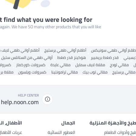
t find what you were looking for
gain. We have SO many other products that you will like!
طقم أواني طهي سونيكس
أطقم أواني طهي برستيج
أطقم أواني طهي لايف 
ديسيني
قدر ضغط بريميير
هوكينز قدر ضغط
أواني طهي من الستانلس ستيل
ل
مقالي لودج
مقلاة لايف سمايل
مقالي عايدة
كسرولات كوركماز
كسرولات
مقالي برستيج
مقالي توب بيك
مقالي ترامونتينا
كسرولات ويلسون
مقلاة بر
HELP CENTER
help.noon.com
بخ والأجهزة المنزلية
الجمال
الأطفال، ال
بخ وأدوات الطعام
العطور النسائية
عربات الأطفا