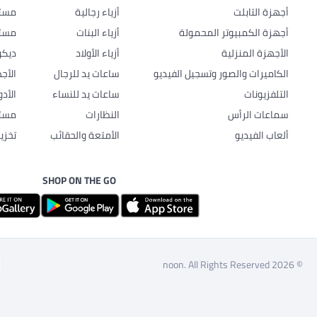
أجهزة التابلت
أزياء رجالية
مستل
أجهزة الكمبيوتر المحمولة
أزياء البنات
مستل
الأجهزة المنزلية
أزياء الأولاد
ديكو
الكاميرات والصور وتسجيل الفيديو
ساعات يد للرجال
الأج
التلفزيونات
ساعات يد للنساء
الأد
سماعات الرأس
النظارات
مستل
ألعاب الفيديو
الأمتعة والحقائب
تخزي
SHOP ON THE GO
© 2026 noon. All Rights Reserved