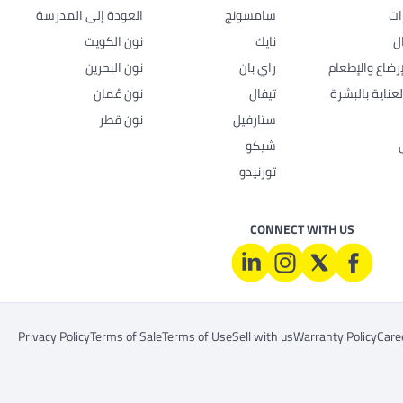
ات
سامسونج
العودة إلى المدرسة
ل
نايك
نون الكويت
رضاع والإطعام
راي بان
نون البحرين
عناية بالبشرة
تيفال
نون عُمان
ستارفيل
نون قطر
شيكو
تورنيدو
CONNECT WITH US
Privacy Policy
Terms of Sale
Terms of Use
Sell with us
Warranty Policy
Care