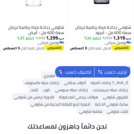
شاومي زجاجة مياه رياضية تريتان
شاومي زجاجة مياه رياضية تريتان
سعة 600 مل - أسود
سعة 600 مل - أبيض
1,299
1,319
1,999
خصم 34%
1,999
خصم 35%
جنيه
جنيه
توصيل مجاني
توصيل مجاني
توصيل مجاني
توصيل مجاني
احصل عليه خلال
9 اغسطس
احصل عليه خلال
9 اغسطس
البحث الشائع
ترتيب حسب
تصنيف حسب
أباريق
زجاجات مياه ستاربكس
زجاجات مياه فوبيري
Y_And_D زجاجات المياه
أكواب ستانلي
زجاجات مياه كاستويف
زجاجات مياه نيبيميننت
زجاجات مياه سيوسي
كوب
تابلت
تلفزيون شاومي
هواتف ريدمي المحمولة
قارورة ترمس من شاومي
ساعة شاومي الذكية
أجهزة تتبع اللياقة البدنية من شاومي
تابلت شاومي
شاشة شاومي
نحن دائماً جاهزون لمساعدتك