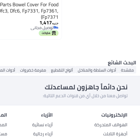
Parts Bowel Cover For Food
Dfc3, Dfc6, Fp7331, Fp7361,
Fp7371)
1,417
جنيه
توصيل مجاني
توصيل مجاني
البحث الشائع
مقشدة
أدوات السلطة والمناخل
ألواح التقطيع
مفرمة خضروات
أدوات الم
نحن دائماً جاهزون لمساعدتك
تواصل معنا من خلال أي من قنوات الدعم التالية:
الإلكترونيات
الأزياء
المط
الهواتف المتحركة
أزياء نسائية
المط
أجهزة التابلت
أزياء رجالية
مستل