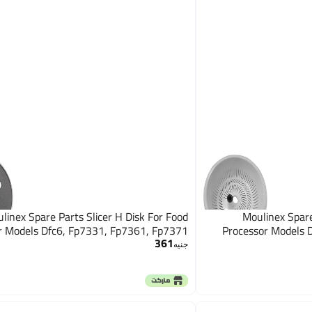
linex Spare Parts Slicer H Disk For Food
Moulinex Spare
r Models Dfc6, Fp7331, Fp7361, Fp7371
Processor Models 
361
جنيه