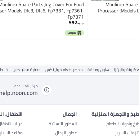
Moulinex Spare Parts Jug Cover For Food
Moulinex Spare 
sor Models Dfc3, Dfc6, Fp7331, Fp7361,
Processor (Models 
Fp7371
592
جنيه
عكرونة والبيتزا
هاون ومدقة
محضر طعام مولينكس
عصارة مولينكس
خلاط
مركز المساعدة
help.noon.com
بخ والأجهزة المنزلية
الجمال
الأطفال، ال
بخ وأدوات الطعام
العطور النسائية
عربات الأطفا
زمات السرير
عطور الرجال
مقاعد السيار