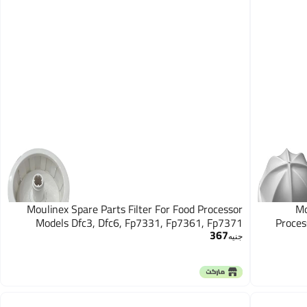
Moulinex Spare Parts Filter For Food Processor
Mo
Models Dfc3, Dfc6, Fp7331, Fp7361, Fp7371
Proces
367
جنيه