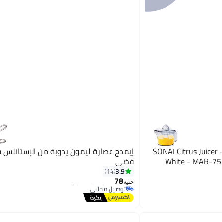
SONAI Citrus Juicer 
إيمدج عصارة ليمون يدوية من الإستانلس 
White - MAR-75
فضي
3.9
14
#5 في أجهزة العصر اليدوي
78
أقل سعر في 30 يوم
جنيه
توصيل مجاني
#5 في أجهزة العصر اليدوي