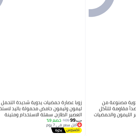
وية مصنوعة من
زوبا عصارة حمضيات يدوية شديدة التحمل 
صدأ مقاومة للتآكل
ليمون وليمون حامض محمولة باليد لاستخ
الليمون والحمضيات
العصير الطازج، سهلة الاستخدام ومتينة
99
109
خصم 9%
جنيه
أقل سعر في 7 يوم
توصيل مجاني
أقل سعر في 7 يوم