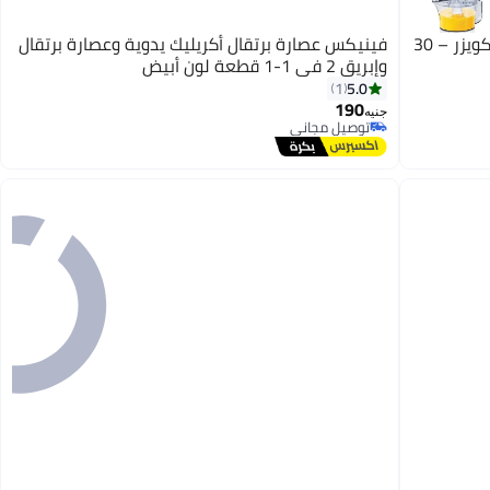
سوناي Sonai عصارة حمضيات سوناي -اسكويزر – 30
فينيكس عصارة برتقال أكريليك يدوية وعصارة برتقال
وإبريق 2 في 1-1 قطعة لون أبيض
5.0
1
190
جنيه
توصيل مجاني
توصيل مجاني