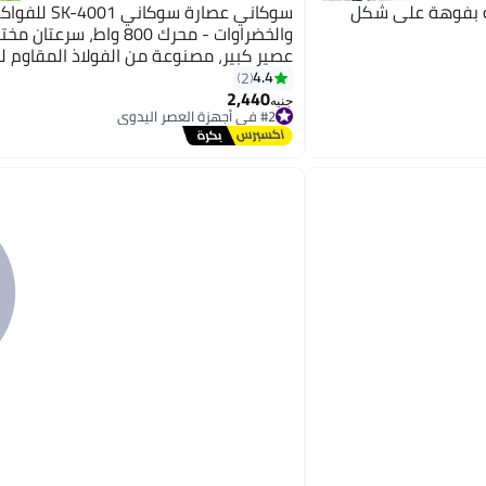
ة بفوهة على شكل
سوكاني عصارة سوكاني SK-4001 لل
والخضراوات - محرك 800 واط، سرع
عصير كبير، مصنوعة من الفولاذ المقاوم لل
أحمر وأسود
4.4
2
2,440
جنيه
#2 في أجهزة العصر اليدوي
توصيل مجاني
#2 في أجهزة العصر اليدوي