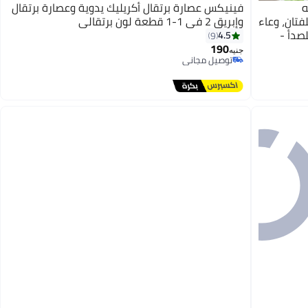
فواكه
فينيكس عصارة برتقال أكريليك يدوية وعصارة برتقال
تان مختلفتان، وعاء
وإبريق 2 في 1-1 قطعة لون برتقالي
صدأ -
4.5
9
190
جنيه
توصيل مجاني
توصيل مجاني