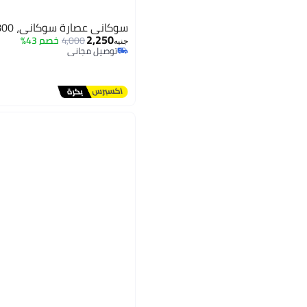
سوكاني عصارة سوكاني، 800 واط، أسود - Sk-4001
2,250
4,000
خصم 43%
جنيه
توصيل مجاني
توصيل مجاني