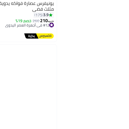
يونيفرس عصارة فواكه يدوي
مثلث فضي
3.9
175
210
260
خصم 19%
جنيه
#12 في أجهزة العصر اليدوي
توصيل مجاني
#12 في أجهزة العصر اليدوي