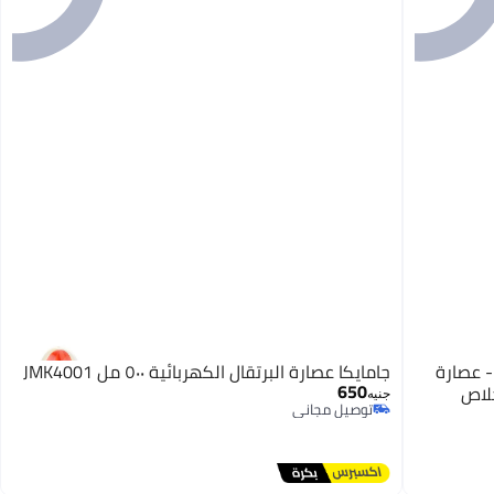
- عصارة
جامايكا عصارة البرتقال الكهربائية ٥٠٠ مل JMK4001
650
لاص
جنيه
توصيل مجاني
توصيل مجاني