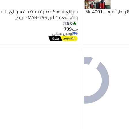
وات، سعة 1 لتر، MAR-755- ابيض
5.0
1
799
جنيه
توصيل مجاني
توصيل مجاني