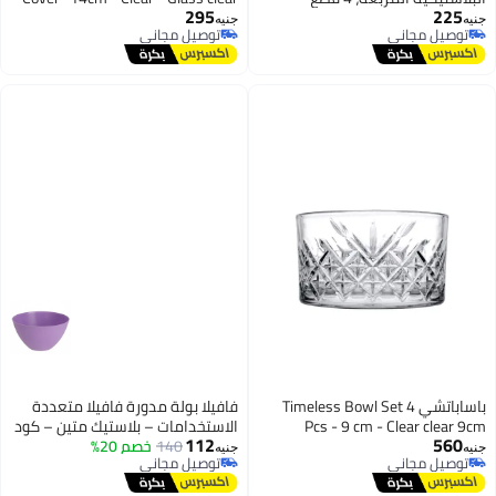
295
225
14cm
يه
جنيه
توصيل مجاني
توصيل مجاني
توصيل مجاني
توصيل مجاني
باساباتشي Timeless Bowl Set 4
فافيلا بولة مدورة فافيلا متعددة
Pcs - 9 cm - Clear clear 9
الاستخدامات – بلاستيك متين – كود
112
560
342-4 لتر-سعة22.5*12سم
140
خصم 20%
يه
جنيه
توصيل مجاني
توصيل مجاني
توصيل مجاني
توصيل مجاني