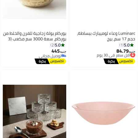
Luminarc وعاء لوميبارك ببساطة،
بوركام بولة زجاجية للفرن والخلط من
17 سم، بيج
بوركام، سعة 3000 سم مكعب (3
لتر) – مقاوم للحرارة، 26 سم – صنع
5.0
5.0
2
1
في تركيا
445
84.79
أقل سعر في 30 يوم
يه
جنيه
توصيل مجاني
توصيل مجاني
أقل سعر في 30 يوم
توصيل مجاني