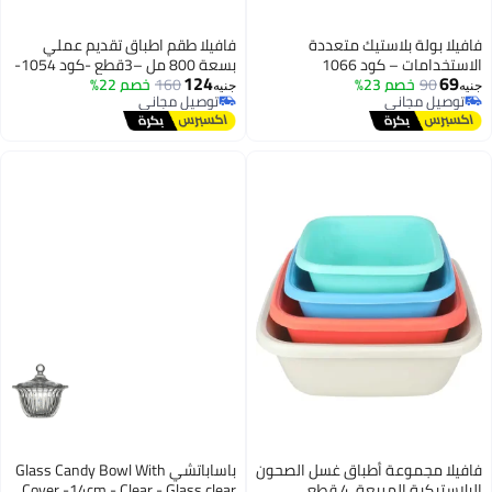
فيلا بولة بلاستيك متعددة
فافيلا طقم اطباق تقديم عملي
استخدامات – كود 1066
بسعة 800 مل –3قطع -كود 1054-
124
69
90
خصم 23%
160
خصم 22%
سعة 20*20*5سم -للاستخدام
يه
جنيه
توصيل مجاني
توصيل مجاني
اليومي والتقديم
توصيل مجاني
توصيل مجاني
فيلا مجموعة أطباق غسل الصحون
باساباتشي Glass Candy Bowl With
بلاستيكية المربعة، 4 قطع
Cover -14cm - Clear - Glass clear