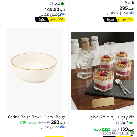
Bla
5.0
1
285
145.50
يه
جنيه
توصيل مجاني
توصيل مجاني
توصيل مجاني
توصيل مجاني
م بولات زجاجية 6 قطع
Carina Beige Bowl 12 cm -Beige
280
349.99
خصم 19%
4.3
25
جنيه
توصيل مجاني
139
220
خصم 36%
يه
توصيل مجاني
#1 في الأوعية