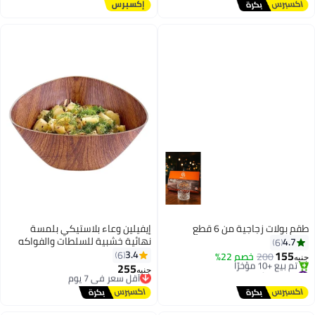
توصيل مجاني
تم بيع +60 مؤخرًا
#1 في الأوعية
م بولات زجاجية من 6 قطع
إيفيلين وعاء بلاستيكي بلمسة
نهائية خشبية للسلطات والفواكه
4.7
6
والفشار يضيف مظهرًا أنيقًا لمنزلك
155
3.4
6
200
خصم 22%
يه
مثلث الشكل 16 سم (مضاد للكسر)
255
#8 في الأوعية
أقل سعر في 7 يوم
جنيه
توصيل مجاني
توصيل مجاني
تم بيع +10 مؤخرًا
أقل سعر في 7 يوم
#8 في الأوعية