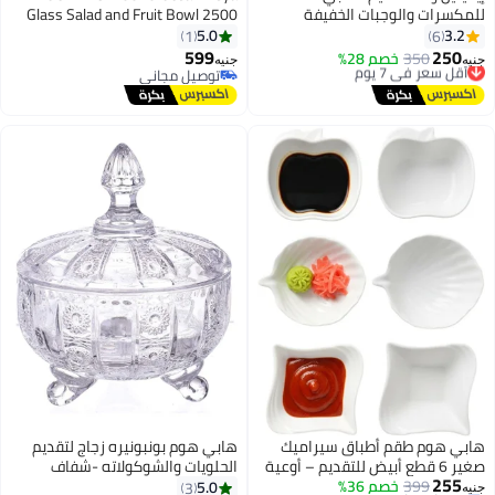
مكسرات والوجبات الخفيفة
Glass Salad and Fruit Bowl 2500
والصلصات 29 *10 سم (مضاد
ml – 25 cm Large Clear Glass
5.0
3.2
1
6
كسر)
Mixing & Serving Bowl, Durable
599
250
350
أقل سعر في 7 يوم
خصم 28%
يه
جنيه
Elegant Design, Thailand Made
توصيل مجاني
توصيل مجاني
أقل سعر في 7 يوم
توصيل مجاني
Fruit, Salad & Kitchen Bowl
بي هوم طقم أطباق سيراميك
هابي هوم بونبونيره زجاج لتقديم
صغير 6 قطع أبيض للتقديم – أوعية
الحلويات والشوكولاته -شفاف
255
399
خصم 36%
ص أنيقة للتوابل والمقبلات
5.0
3
يه