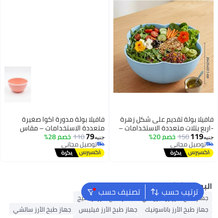
فيلا بولة تقديم على شكل زهرة
فافيلا بولة مدورة اكوا صغيرة
ربع بتلات متعددة الاستخدامات –
متعددة الاستخدامات – مقاس
79
119
للفواكه والسلطة
150
خصم 20%
110
خصم 28%
11.5×6 سم – كود 917-عملية
يه
جنيه
توصيل مجاني
توصيل مجاني
وخفيفة للاستخدام اليومي
توصيل مجاني
توصيل مجاني
لبحث الشائع
ترتيب حسب
تصنيف حسب
جهاز طبخ الأرز زوجيروشي
جهاز طبخ الأرز برستيج
جهاز طبخ الأرز باناسونيك
جهاز طبخ الأرز فيليبس
جهاز طبخ الأرز ساتشي