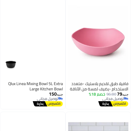
فيلا طبق تقديم بلاستيك -متعدد
Qlux Linea Mixing Bowl 5L Extra
استخدام -يضيف لمسة من الأناقة
Large Kitchen Bowl
150
79
96.80
خصم 18%
إلى سفرتك -كود 1054-لون روز -
يه
جنيه
توصيل مجاني
توصيل مجاني
كل موجه
توصيل مجاني
توصيل مجاني