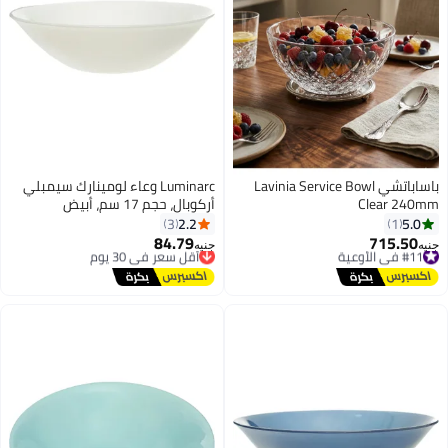
باساباتشي Lavinia Service Bowl
Luminarc وعاء لومينارك سيمبلي
Clear 240
أركوبال، حجم 17 سم، أبيض
2.2
5.0
3
1
84.79
715.50
#11 في الأوعية
أقل سعر في 30 يوم
يه
جنيه
توصيل مجاني
توصيل مجاني
#11 في الأوعية
أقل سعر في 30 يوم