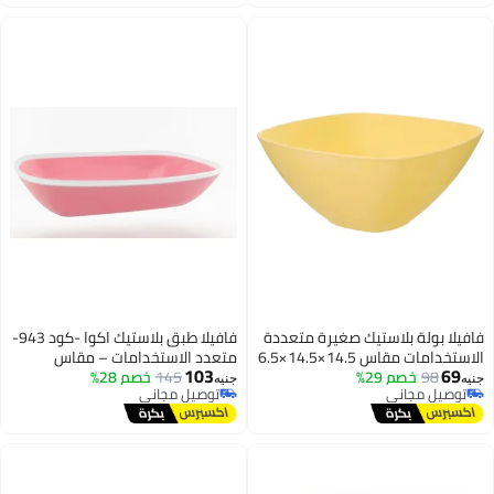
فيلا بولة بلاستيك صغيرة متعددة
فافيلا طبق بلاستيك اكوا -كود 943-
الاستخدامات مقاس 14.5×14.5×6.5
متعدد الاستخدامات – مقاس
103
69
98
 – كود 1065
خصم 29%
145
خصم 28%
22×16.5×4.5 سم – عملي وخفيف
يه
جنيه
توصيل مجاني
توصيل مجاني
للاستخدام اليومي
توصيل مجاني
توصيل مجاني