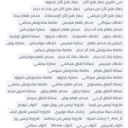
دبي غاليري جهاز طبخ الأرز
جهاز طبخ الأرز كينوود
جهاز طبخ الأرز من جيباس
جهاز طبخ الأرز من بلاك اند ديكر
جهاز طبخ الأرز ميباشي
جهاز طبخ الأرز أولسنمارك
محضر طعام نينجا
خلاطات سوكاني
محضر طعام فيليبس
صانعة ساندويتش مباشي
محضر طعام بلاك آند ديكر
محضر طعام كينوود
عصارة مولينكس
خلاطات براون
خلاطات باناسونيك
خلاطات كينوود
غسالة أطباق توشيبا
كيتشن ايد محضر طعام
عصارة فيليبس
خلاطات مولينكس
عصارة بوش
صانعة ساندويتش بلاك آند ديكر
صانعة ساندويتش جيباس
عصارة بلاك آند ديكر
خلاطات بلاك آند ديكر
محضر طعام مولينكس
خلاطات فيليبس
غسالة أطباق هيتاشي
عصارة ساتشي
غسالة أطباق هوفر
صانعة ساندويتش سيوسي
صانعة ساندويتش سوكاني
عصارة كينوود
صانعة ساندويتش كينوود
غسالة أطباق سامسونج
محضر طعام ساتشي
صانعة ساندويتش ساتشي
غسالة أطباق بوش
عصارة براون
محضر طعام براون
غسالة صحون ميديا
غسالة أطباق ال جي
محضر طعام بوش
غسالة أطباق سيمنز
قارورة ترمس من إمسا
قارورة ترمس من رويال فورد
أكواب تيودور
زجاجات مياه ستاربكس
زجاجات مياه فوبيري
قارورة الترمس فاجون لايف
Y_And_D زجاجات المياه
قارورة ترمس من ديلكاسا
قارورة ترمس روز
أكواب إمبريس
أكواب بي بي
أكواب 3Drose
أكواب ستانلي