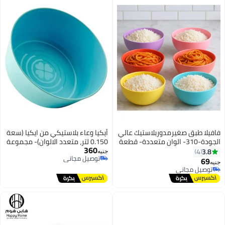
فيلا طبق صغيرمدوربلاستيك عالي
أيكيا وعاء بلاستيكي من ايكيا (سعة
الجودة-310- الوان متعددة- قطعة
0.150 لتر، متعدد الالوان)- مجموعة
360
حدة
6 قطع
3.8
4
جنيه
توصيل مجاني
69
يه
توصيل مجاني
توصيل مجاني
توصيل مجاني