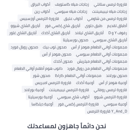
قارورة ترمس ستانلي
زجاجات مياه كاستويف
أكواب البراق
زجاجات مياه نيبيميننت
زجاجات مياه سيوسي
أكواب رين
قارورة ترمس من شاومي
أكواب عتيق
قارورة الترمس أوزسبيس
أطباق تقديم
طبق حلوى
أباريق شاي إكسي فور
أباريق الشاي شيوو
رفوف Y و D
أباريق الشاي تيلاند
أباريق الشاي أكدك
أباريق الشاي غلور
أباريق الشاي سيوسي
صحون بورسيليتا
مجموعات أواني الطعام هومز آر أس
صحون توب بيك
صحون رويال فورد
مجموعات أواني الطعام سيوسي
صحون هومز آر أس
مجموعات أواني الطعام ميلريش
صحون أكدك
مجموعات أواني الطعام من رويال فورد
دانوب هوم أطقم أواني الطعام
صحون بورلاند
مجموعات أواني الطعام كاراكا
صحون شور
أوعية هومز آر أس
أوعية أكدك
قارورة الترمس امبريس
قارورة ترمس روفاتي
قارورة الترمس نيبيميننت
أوعية بورلاند
قارورة الترمس شيوو
أكواب شاي سيوسي
أوعية بورسيليتا
أوعية سيوسي
قارورة الترمس إكسي فور
أوعية ديلكاسا
Y_And_D قارورة الترمس
نحن دائماً جاهزون لمساعدتك