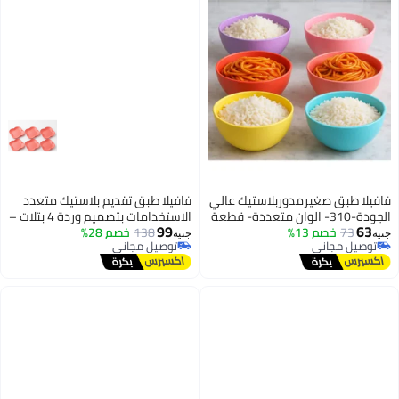
فيلا طبق صغيرمدوربلاستيك عالي
فافيلا طبق تقديم بلاستيك متعدد
الجودة-310- الوان متعددة- قطعة
الاستخدامات بتصميم وردة 4 بتلات –
99
63
حدة
73
خصم 13%
138
خصم 28%
6 قطع - مقاس 20×20×2 سم-كود
يه
جنيه
توصيل مجاني
توصيل مجاني
625
توصيل مجاني
توصيل مجاني