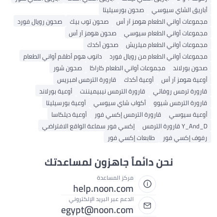
أباريق الشاي سيوسي
صحون بورسيليتا
مجموعات أواني الطعام هومز آر أس
صحون توب بيك
صحون رويال فورد
مجموعات أواني الطعام سيوسي
صحون هومز آر أس
مجموعات أواني الطعام ميلريش
صحون أكدك
مجموعات أواني الطعام من رويال فورد
دانوب هوم أطقم أواني الطعام
صحون بورلاند
مجموعات أواني الطعام كاراكا
صحون شور
أوعية هومز آر أس
أوعية أكدك
قارورة الترمس امبريس
قارورة ترمس روفاتي
قارورة الترمس نيبيميننت
أوعية بورلاند
قارورة الترمس شيوو
أكواب شاي سيوسي
أوعية بورسيليتا
أوعية سيوسي
قارورة الترمس إكسي فور
أوعية ديلكاسا
Y_And_D قارورة الترمس
إكسي فور سماعة الواقع الافتراضي
رفوف إكسي فور
طابعات إكسي فور
نحن دائماً جاهزون لمساعدتك
مركز المساعدة
help.noon.com
الدعم عبر البريد الإلكتروني
egypt@noon.com