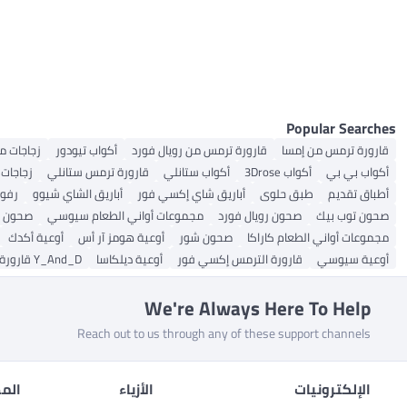
صواني تقديم الطعام
Popular Searches
قارورة ترمس من إمسا
قارورة ترمس من رويال فورد
أكواب تيودور
زجاجات م
أكواب بي بي
أكواب 3Drose
أكواب ستانلي
قارورة ترمس ستانلي
زجاجات
أطباق تقديم
طبق حلوى
أباريق شاي إكسي فور
أباريق الشاي شيوو
رفوف Y
صحون توب بيك
صحون رويال فورد
مجموعات أواني الطعام سيوسي
صحون ه
مجموعات أواني الطعام كاراكا
صحون شور
أوعية هومز آر أس
أوعية أكدك
أوعية سيوسي
قارورة الترمس إكسي فور
أوعية ديلكاسا
Y_And_D قارورة الترمس
We're Always Here To Help
Reach out to us through any of these support channels
الإلكترونيات
الأزياء
المط