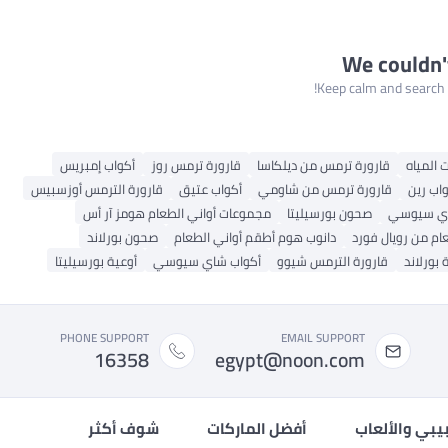
We couldn'
Keep calm and search a
قارورة ترمس من ديلكاسا
قارورة ترمس روز
أكواب إمبريس
اب رين
قارورة ترمس من شاومي
أكواب عتيق
قارورة الترمس أوزسبيس
شاي سيوسي
صحون بورسيليتا
مجموعات أواني الطعام هومز آر أس
ام من رويال فورد
دانوب هوم أطقم أواني الطعام
صحون بورلاند
 بورلاند
قارورة الترمس شيوو
أكواب شاي سيوسي
أوعية بورسيليتا
PHONE SUPPORT
EMAIL SUPPORT
16358
egypt@noon.com
بيبي والألعاب
أفضل الماركات
شوف أكثر