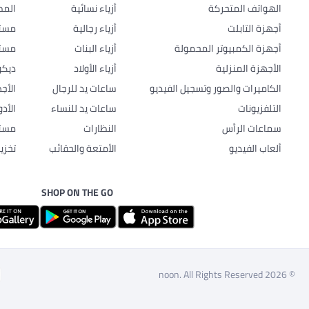
الهواتف المتحركة
أزياء نسائية
المط
أجهزة التابلت
أزياء رجالية
مستل
أجهزة الكمبيوتر المحمولة
أزياء البنات
مستل
الأجهزة المنزلية
أزياء الأولاد
ديكو
الكاميرات والصور وتسجيل الفيديو
ساعات يد للرجال
الأج
التلفزيونات
ساعات يد للنساء
الأد
سماعات الرأس
النظارات
مستل
ألعاب الفيديو
الأمتعة والحقائب
تخزي
SHOP ON THE GO
© 2026 noon. All Rights Reserved