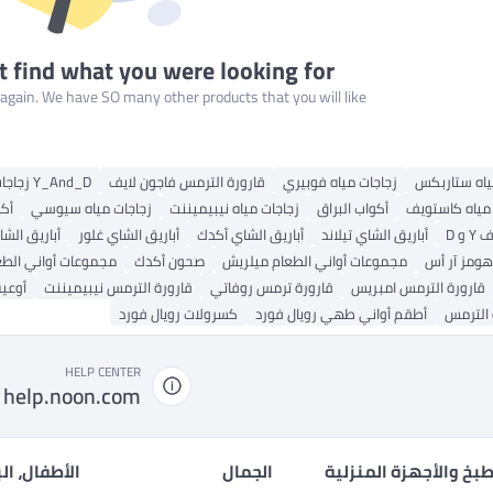
t find what you were looking for
gain. We have SO many other products that you will like!
ياه ستاربكس
زجاجات مياه فوبيري
قارورة الترمس فاجون لايف
Y_And_D زجاجات المياه
 مياه كاستويف
أكواب البراق
زجاجات مياه نيبيميننت
زجاجات مياه سيوسي
أكو
 و D
أباريق الشاي تيلاند
أباريق الشاي أكدك
أباريق الشاي غلور
أباريق ال
ومز آر أس
مجموعات أواني الطعام ميلريش
صحون أكدك
مجموعات أواني الطع
قارورة الترمس امبريس
قارورة ترمس روفاتي
قارورة الترمس نيبيميننت
أوعية
أطقم أواني طهي رويال فورد
كسرولات رويال فورد
HELP CENTER
help.noon.com
بخ والأجهزة المنزلية
الجمال
الأطفال، ال