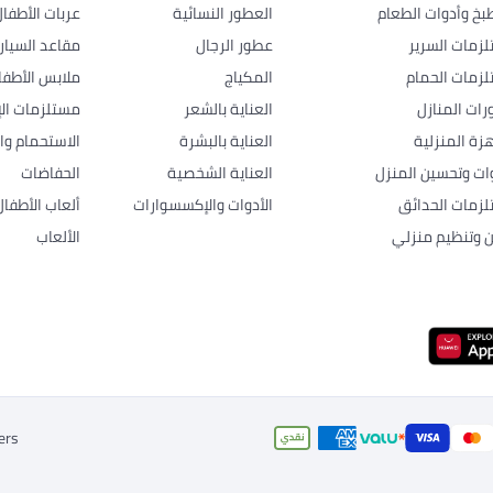
بخ وأدوات الطعام
العطور النسائية
عربات الأطفا
زمات السرير
عطور الرجال
مقاعد السيار
زمات الحمام
المكياج
ملابس الأطفا
رات المنازل
العناية بالشعر
مستلزمات الإ
هزة المنزلية
العناية بالبشرة
الاستحمام وال
وات وتحسين المنزل
العناية الشخصية
الحفاضات
زمات الحدائق
الأدوات والإكسسوارات
ألعاب الأطفال
ن وتنظيم منزلي
الألعاب
ers