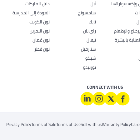
ل وإكسسواراتها
أبل
دليل الماركات
ات
سامسونج
العودة إلى المدرسة
ل
نايك
نون الكويت
رضاع والإطعام
راي بان
نون البحرين
عناية بالبشرة
تيفال
نون عُمان
ستارفيل
نون قطر
شيكو
تورنيدو
CONNECT WITH US
Privacy Policy
Terms of Sale
Terms of Use
Sell with us
Warranty Policy
Care