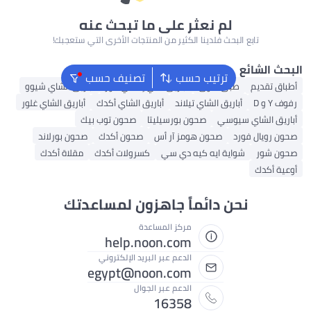
لم نعثر على ما تبحث عنه
 البحث فلدينا الكثير من المنتجات الأخرى التي ستعجبك!
ترتيب حسب
تصنيف حسب
طبق حلوى
أباريق شاي إكسي فور
أباريق الشاي شيوو
أباريق الشاي تيلاند
أباريق الشاي أكدك
أباريق الشاي غلور
 سيوسي
صحون بورسيليتا
صحون توب بيك
رد
صحون هومز آر أس
صحون أكدك
صحون بورلاند
واية ايه كيه دي سي
كسرولات أكدك
مقلاة أكدك
حن دائماً جاهزون لمساعدتك
مركز المساعدة
help.noon.com
الدعم عبر البريد الإلكتروني
egypt@noon.com
الدعم عبر الجوال
16358