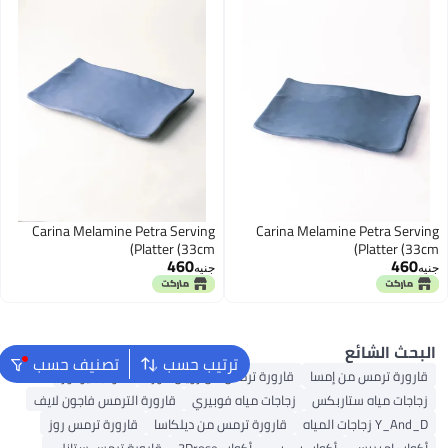
Carina Melamine Petra Serving
Platter (33cm)
460
جنيه
ترتيب حسب
تصنيف حسب
 ترمس من رويال فورد
أكواب تيودور
 مياه فوبيري
قارورة الترمس فاجون لايف
ة ترمس من ديلكاسا
قارورة ترمس روز
أكواب 3Drose
قارورة ترمس ستانلي