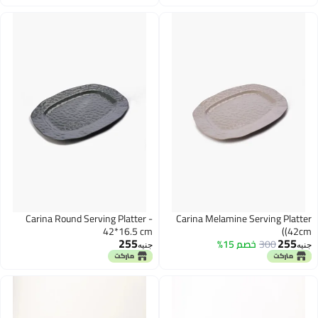
Carina Round Serving Platter -
Ca
42*16.5 cm
255
جنيه