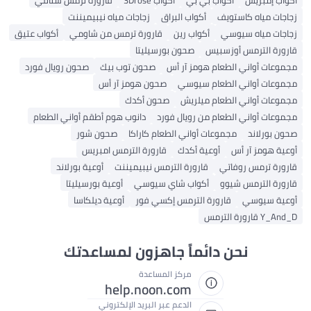
لبراق
زجاجات مياه نيبيميننت
ين
قارورة ترمس من شاومي
أكواب عتيق
ن بورسيليتا
 أس
صحون توب بيك
صحون رويال فورد
صحون هومز آر أس
صحون أكدك
ل فورد
دانوب هوم أطقم أواني الطعام
الطعام كاراكا
صحون شور
قارورة الترمس امبريس
الترمس نيبيميننت
أوعية بورلاند
شاي سيوسي
أوعية بورسيليتا
س إكسي فور
أوعية ديلكاسا
 جاهزون لمساعدتك
ز المساعدة
help.noon.c
عم عبر البريد الإلكتروني