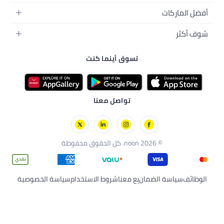
إكسسواراتها
لمنزل
 والإطعام
ئق
تسوق أينما كنت
رسة
ة بالبشرة
زلي
وارات
تواصل معنا
n. كل الحقوق محفوظة
لضمان
بِع معنا
شروط الاستخدام
سياسة الخصوصية