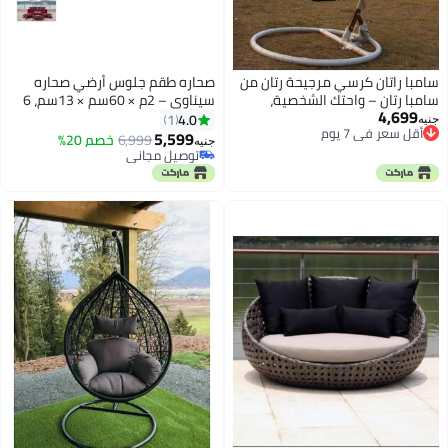
سامبا راتان كرسي مرجيحة رتان من
صحاره طقم جلوس أرضي صحاره
سامبا رتان – واحتك الشخصية،
سيناوي – 2م × 60سم × 13سم، 6
4,699
مثالية لشخص واحد
وسائد، بوف مربع – جلوس أرضي
4.0
1
جنيه
أقل سعر في 7 يوم
تقليدي فاخر للاسترخاء والترفيه –
5,599
6,999
خصم 20%
جنيه
أقل سعر في 7 يوم
تصميم مصري أصيل
توصيل مجاني
توصيل مجاني