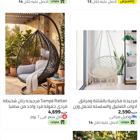
توصيل مجاني
احصل عليه خلال
13
احصل عليه خلال
14
اغسطس
اغسطس
مرجيحه مكرمية بالشلتة ومرفق
Sampa Rattan مرجيحه رتان شخبطه
ادوات التعليق والسلسله تتحمل وزن
فردى حموله فرد واحد من سامبا
4,699
2,590
حتى 200 كيلو
راتان
جنيه
جنيه
توصيل مجاني
أقل سعر في 7 يوم
توصيل مجاني
أقل سعر في 7 يوم
احصل عليه خلال
14
اغسطس