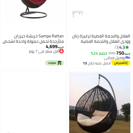
الهلال والنجمة الفضية ترابيزة رتان
Sampa Rattan خربشة خيزران
وودي الهلال والنجمة الفضية
متأرجحة تحمل حمولة واحدة لشخص
4,699
6221999654515W
واحد من Sampa Rattan
4.3
3
جنيه
أقل سعر في 7 يوم
750
999
خصم 24%
جنيه
أقل سعر في 7 يوم
توصيل مجاني
توصيل مجاني
احصل عليه خلال
13
اغسطس