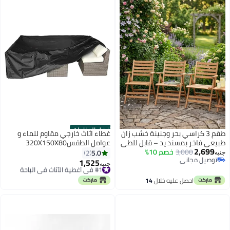
أفضل المنتجات
طقم 3 كراسي بحر وجنينة خشب زان
غطاء اثاث خارجي مقاوم للماء و
طبيعي فاخر بمسند يد – قابل للطي
عوامل الطقس320X150X80
2,699
3,000
خصم 10%
– تصميم عملي للاستخدام الخارجي
5.0
2
جنيه
توصيل مجاني
في الشاطئ والحديقة والبلكونة
1,525
#1 في أغطية الأثاث في الباحة
جنيه
توصيل مجاني
توصيل مجاني
#1 في أغطية الأثاث في الباحة
احصل عليه خلال
14
اغسطس