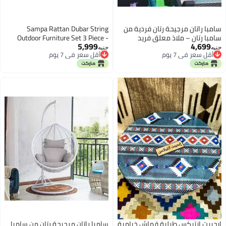
سامبا راتان مرجيحة رتان فردية من
Sampa Rattan Dubar String
سامبا رتان – ملاذ معلق فريد
Outdoor Furniture Set 3 Piece -
5,999
4,699
لشخص واحد
Beige And White
جنيه
جنيه
أقل سعر في 7 يوم
أقل سعر في 7 يوم
أقل سعر في 7 يوم
أقل سعر في 7 يوم
ايجيبت انتيكس طبلية قماش خيامية
سامبا راتان مرجيحة رتان من سامبا