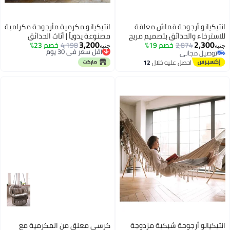
انتيكيانو أرجوحة قماش معلقة
انتيكيانو مكرمية مأرجوحة مكرامية
للاسترخاء والحدائق بتصميم مريح
مصنوعة يدوياً | أثاث الحدائق
3,200
2,300
2,874
خصم 19%
ومتين للاستخدام الداخلي والخارجي
أقل سعر في 30 يوم
4,198
خصم 23%
الخارجية | أرجوحة قطنية | أرجوحة
جنيه
جنيه
توصيل مجاني
توصيل مجاني
– 150 × 230 سم
مصنوعة يدوياً باللون البيج | للصيف
توصيل مجاني
أقل سعر في 30 يوم
احصل عليه خلال
12
في الهواء الطلق | أرجوحة مقاس
اغسطس
200x150 سم
انتيكيانو أرجوحة شبكية مزدوجة
كرسي معلق من المكرمية مع