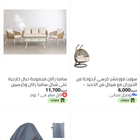
سويت فورنتشر كرسي أرجوحة من
سامبا راتان مجموعة حبال خارجية
الخيزران مع هيكل من الحديد –
على شكل سامبا راتان وكرسيين
11,700
6,000
مقعد واحد للحديقة أو الشرفة أو
وكنبة واحدة وطاولة واحدة ابيض
جنيه
جنيه
توصيل مجاني
أقل سعر في 7 يوم
الرواق أو السطح.
وبيج
توصيل مجاني
أقل سعر في 7 يوم