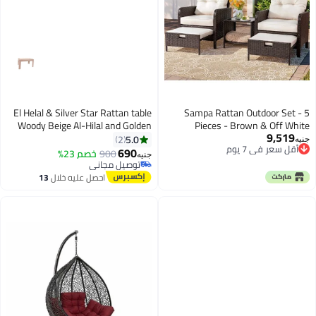
El Helal & Silver Star Rattan table
Sampa Rattan Outdoor Set - 5
Woody Beige Al-Hilal and Golden
Pieces - Brown & Off White
9,519
Star 6221999654515BEIGE
5.0
2
جنيه
أقل سعر في 7 يوم
690
900
خصم 23%
جنيه
أقل سعر في 7 يوم
توصيل مجاني
توصيل مجاني
احصل عليه خلال
13
اغسطس