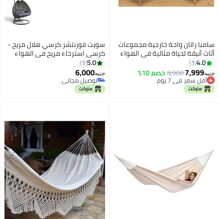
سامبا راتان واحة خارجية مجموعات
سويت فورنتشر كرسي هلال مريح -
أثاث أنيقة لحياة مثالية في الهواء
كرسي استرخاء مريح في الهواء
الطلق.
الطلق مع وسائد ناعمة للاستمتاع
5.0
4.0
1
1
بالحديقة.
6,000
7,999
8,900
خصم 10%
جنيه
جنيه
أقل سعر في 7 يوم
توصيل مجاني
أقل سعر في 7 يوم
توصيل مجاني