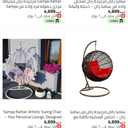
سامبا راتان مرجيحة رتان لشخص
Sampa Rattan مرجيحه رتان شخبطه
واحد من سامبا رتان – حديثة وأنيقة
فردى حموله فرد واحد من Sampa
4,699
4,699
للهروب في الهواء الطلق
Rattan
جنيه
جنيه
أقل سعر في 7 يوم
أقل سعر في 7 يوم
أقل سعر في 7 يوم
أقل سعر في 7 يوم
سامبا راتان مرجيحة رتان من سامبا
Sampa Rattan Artistic Swing Chair
رتان – احتضن السكينة بأناقة مع
– Your Personal Lounge, Designed
4,699
4,699
هذه المرجيحة الفردية الرائعة
for One.
جنيه
جنيه
أقل سعر في 7 يوم
أقل سعر في 7 يوم