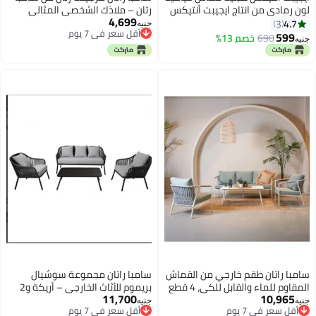
لون رمادي من انتاج ايجيبت أنتيكس
رتان – ملاذك الشخصي المثالي
4,699
صناعة يدوية 100%
لشخص واحد، مصمم بفن
4.7
3
جنيه
أقل سعر في 7 يوم
599
690
خصم 13%
جنيه
أقل سعر في 7 يوم
سامبا راتان طقم خارجي من القماش
سامبا راتان مجموعة سوشيال
المقاوم للماء والقابل للكي، 4 قطع
بريموم للأثاث الخارجي – أريكة و2
11,700
10,965
- أبيض ورمادي
كرسي باللون الأسود الكلاسيكي
جنيه
جنيه
أقل سعر في 7 يوم
أقل سعر في 7 يوم