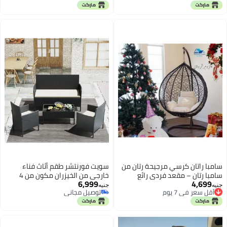
أقل سعر في 7 يوم
أقل سعر في 7 يوم
سامبا راتان كرسي مرجيحة رتان من
سويت فورنتشر طقم أثاث فناء
سامبا رتان – مقعد فردي رائع
خارجي من الخيزران مكون من 4
6,999
4,699
لحظات الاسترخاء
قطع - كراسي من الخيزران باللونين
جنيه
جنيه
أقل سعر في 7 يوم
توصيل مجاني
الأسود والبيج مع وسائد ناعمة
أقل سعر في 7 يوم
توصيل مجاني
وطاولة زجاجية للحديقة أو الشرفة أو
الرواق أو حمام السباحة