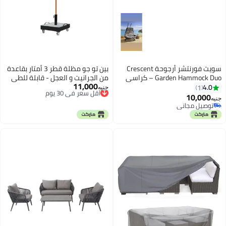
سويت فورنتشر أرجوحة Crescent
بين تو جو مظلة قطر 3 أمتار بقاعدة
Garden Hammock Duo – كراسي
من الجرانيت و العجل - قابلة للطي
11,000
استلقاء خارجية للاسترخاء التام.
أقل سعر في 30 يوم
4.0
1
جنيه
توصيل مجاني
10,000
جنيه
أقل سعر في 30 يوم
توصيل مجاني
توصيل مجاني