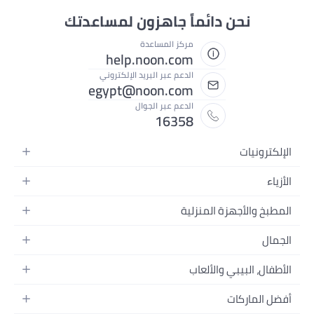
نحن دائماً جاهزون لمساعدتك
مركز المساعدة
help.noon.com
الدعم عبر البريد الإلكتروني
egypt@noon.com
الدعم عبر الجوال
16358
الإلكترونيات
الهواتف المتحركة
الأزياء
أجهزة التابلت
أزياء نسائية
المطبخ والأجهزة المنزلية
أجهزة الكمبيوتر المحمولة
أزياء رجالية
المطبخ وأدوات الطعام
الأجهزة المنزلية
الجمال
أزياء البنات
مستلزمات السرير
الكاميرات والصور وتسجيل الفيديو
العطور النسائية
أزياء الأولاد
الأطفال، البيبي والألعاب
مستلزمات الحمام
التلفزيونات
عطور الرجال
ساعات يد للرجال
عربات الأطفال وإكسسواراتها
ديكورات المنازل
سماعات الرأس
أفضل الماركات
المكياج
ساعات يد للنساء