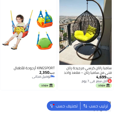
سامبا راتان كرسي مرجيحة رتان
KINGSPORT أرجوحة للأطفال
2,350
فني من سامبا رتان – مقعد واحد
جنيه
4,699
توصيل مجاني
من السكينة الخالصة
جنيه
توصيل مجاني
أقل سعر في 7 يوم
أقل سعر في 7 يوم
البحث الشائع
ترتيب حسب
تصنيف حسب
كرسي أرجوحة