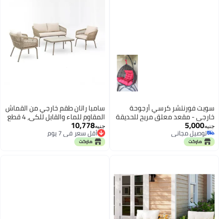
سويت فورنتشر كرسي أرجوحة
سامبا راتان طقم خارجي من القماش
خارجي - مقعد معلق مريح للحديقة
المقاوم للماء والقابل للكي، 4 قطع
10,778
5,000
أو الشرفة أو الفناء
- بيج
جنيه
جنيه
توصيل مجاني
أقل سعر في 7 يوم
توصيل مجاني
أقل سعر في 7 يوم