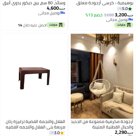
بوهيمية - كرسي أرجوحة معلق
وسائد، 80 سم، بيج، ديكور يدوي أنيق
4,600
شديد التحمل مزود بشرابات وأحزمة
جذاب على شكل دب عتيق، وزن 120
5.0
1
جنيه
توصيل مجاني
تثبيت للفناء والشرفة والحديقة
كجم
3,200
3,688
خصم 13%
جنيه
توصيل مجاني
والتخييم والاسترخاء في الهواء
توصيل مجاني
الطلق - بيج
توصيل مجاني
احصل عليه خلال
14
اغسطس
أرجوحة مكرمية مصنوعة من الحديد
الهلال والنجمة الفضية ترابيزة رتان
والحبال القطنية المتينة
مربعة بنى الهلال والنجمه الفضيه
2,290
6221999654508B
3.0
7
جنيه