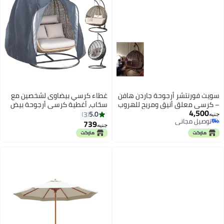
سويت فورنتشر أرجوحة جاردن هافن
غطاء كرسي بيضاوى لشخصين مع
– كرسي معلق أنيق ومريح للهروب
سحّاب، أغطية كرسي أرجوحة بيض
4,500
في الهواء الطلق.
كبيرة من الخيزران المتين، غطاء
5.0
3
جنيه
توصيل مجاني
كرسي خارجي مقاوم للعوامل
739
جنيه
توصيل مجاني
الجوية وذو قدرة على التحمل،
مقاسات 91'' × 80''، غطاء كرسي
بود خارجي للكرسي المعلق.