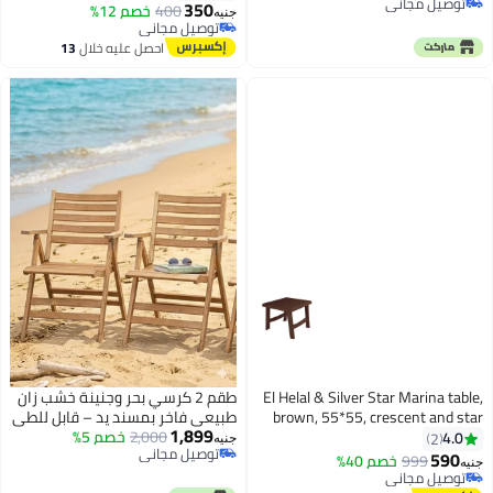
توصيل مجاني
350
400
خصم 12%
جنيه
توصيل مجاني
توصيل مجاني
توصيل مجاني
احصل عليه خلال
13
اغسطس
El Helal & Silver Star Marina table,
طقم 2 كرسي بحر وجنينة خشب زان
brown, 55*55, crescent and star
طبيعي فاخر بمسند يد – قابل للطي
1,899
6221999293479B
2,000
خصم 5%
– تصميم عملي للاستخدام الخارجي
4.0
2
جنيه
توصيل مجاني
في الشاطئ والحديقة والبلكونة
590
999
خصم 40%
جنيه
توصيل مجاني
توصيل مجاني