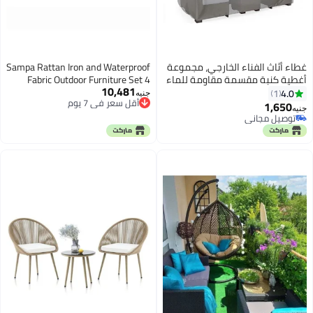
غطاء أثاث الفناء الخارجي، مجموعة
Sampa Rattan Iron and Waterproof
أغطية كنبة مقسمة مقاومة للماء
Fabric Outdoor Furniture Set 4
10,481
ومتينة، غطاء طاولة وكراسي الفناء
Pieces - Grey
4.0
1
جنيه
أقل سعر في 7 يوم
3.25 م طول × 2 م عرض × 71 سم
1,650
جنيه
أقل سعر في 7 يوم
ارتفاع، رمادي
توصيل مجاني
توصيل مجاني