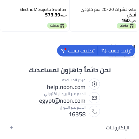
مانع حشرات 20×20 سم كلودى
Electric Mosquito Swatter
573.39
أبيض
جنيه
160
جنيه
البحث الشائع
ترتيب حسب
تصنيف حسب
مضارب الذباب
نحن دائماً جاهزون لمساعدتك
مركز المساعدة
help.noon.com
الدعم عبر البريد الإلكتروني
egypt@noon.com
الدعم عبر الجوال
16358
الإلكترونيات
الهواتف المتحركة