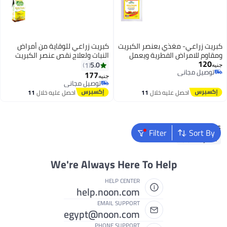
كبريت زراعي- مغذي بعنصر الكبريت
كبريت زراعي للوقاية من أمراض
ومقاوم للامراض الفطرية ويعمل
النبات ولعلاج نقص عنصر الكبريت
120
علي تدفئة النباتات شتاء - ٥٠٠ جرام
(غرامات, 500)
5.0
1
جنيه
توصيل مجاني
177
جنيه
توصيل مجاني
توصيل مجاني
توصيل مجاني
احصل عليه خلال
11
احصل عليه خلال
11
اغسطس
اغسطس
Popular Searches
Filter
Sort By
مضارب الذباب
We're Always Here To Help
HELP CENTER
help.noon.com
EMAIL SUPPORT
egypt@noon.com
PHONE SUPPORT