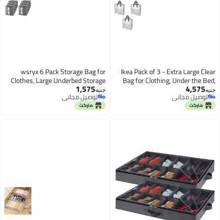
wsryx 6 Pack Storage Bag for
Ikea Pack of 3 - Extra Large Clea
Clothes, Large Underbed Storage
Bag for Clothing, Under the Bed
1,575
4,575
Box with Zips, Foldable With Clear
Garage Storage, Recyclin
نيه
جنيه
توصيل مجاني
توصيل مجاني
Window Organiser Bags for
توصيل مجاني
توصيل مجاني
Comforter Clothes Duvet Blankets
Bedding