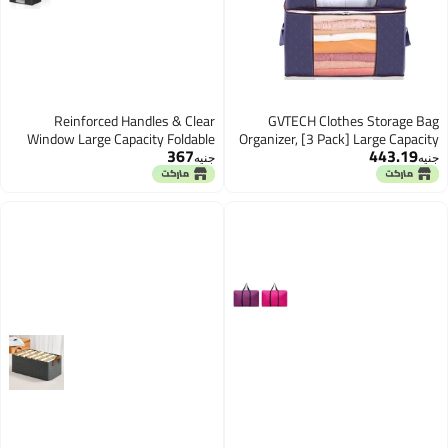
Reinforced Handles & Clear
GVTECH Clothes Storage Ba
Window Large Capacity Foldable
Organizer, [3 Pack] Large Capacit
367
443.19
Storage Bag Organizers with Zips,
Reinforced Handle Thick Fabric fo
نيه
جنيه
Black, Pack of 4
Comforters, Blankets, Bedding
Foldable & Sturdy Zipper, Clea
Window, Under Bed Storage (Nav
Blue