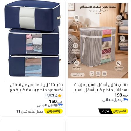
قائب تخزين أسفل السرير مزودة
حقيبة تخزين الملابس من قماش
سحابات، منظم كبير أسفل السرير
أكسفورد منظم بسعة كبيرة مع
199
لملابس والفراش والبطانيات
مقبض معزز وسحاب قوي ونافذة
3.4
38
نيه
توصيل مجاني
الألحفة مع نافذة شفافة، حاوية
شفافة للبطانيات وألحفة الفراش 3
150
توصيل مجاني
جنيه
توصيل مجاني
خزين موفرة للمساحة لغرفة النوم
عبوات 84 لتر أزرق هومان
تم بيع +10 مؤخرًا
المنزل
توصيل مجاني
احصل عليه خلال
11
اغسطس