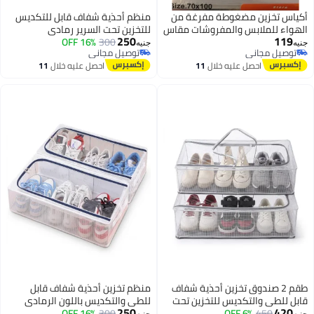
كياس تخزين مضغوطة مفرغة من
منظم أحذية شفاف قابل للتكديس
لهواء للملابس والمفروشات مقاس
للتخزين تحت السرير رمادي
250
119
70×100 سم - حقائب حفظ وتوفير
60×30×15 سم
300
16% OFF
نيه
جنيه
توصيل مجاني
توصيل مجاني
مساحة الخزانة حتى 75% حماية
توصيل مجاني
توصيل مجاني
احصل عليه خلال
11
احصل عليه خلال
11
ائقة
اغسطس
اغسطس
طقم 2 صندوق تخزين أحذية شفاف
منظم تخزين أحذية شفاف قابل
ابل للطي والتكديس للتخزين تحت
للطي والتكديس باللون الرمادي
250
420
لسرير
450
6% OFF
60×30×15 سم
300
16% OFF