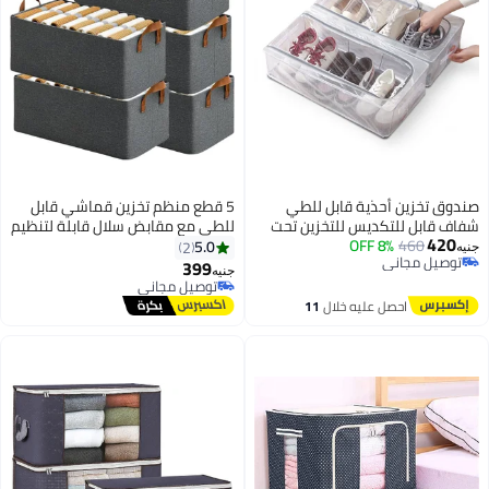
ندوق تخزين أحذية قابل للطي
5 قطع منظم تخزين قماشي قابل
فاف قابل للتكديس للتخزين تحت
للطي مع مقابض سلال قابلة لتنظيم
420
460
8% OFF
السرير رمادي 60×30×15 سم, عبوة
الالعاب والكتب والارفف والخزانة
5.0
2
نيه
توصيل مجاني
ن قطعتين
صندوق كبير بمقابض استوائي مزيج
399
جنيه
توصيل مجاني
القطن والبوليستر رمادي
توصيل مجاني
توصيل مجاني
احصل عليه خلال
11
اغسطس