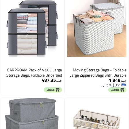
GARPROVM Pack of 4 90L Large
Moving Storage Bags - Foldabl
Storage Bags, Foldable Underbed
Large Zippered Bags with Durabl
487.35
1,848
Clothes Storage, Storage with
Handles for Bedding, Clothing 
نيه
جنيه
توصيل مجاني
Reinforced Handle, Underbed
Comforters, Ideal for Under Bed o
توصيل مجاني
Storage Bags for Duvets, Clothes,
Closet Organization, Compact 
Blankets, Quilts, Grey
Strong (2pcs