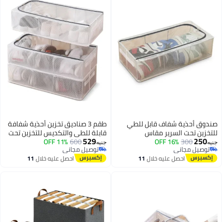
ندوق أحذية شفاف قابل للطي
طقم 3 صناديق تخزين أحذية شفافة
لتخزين تحت السرير مقاس
قابلة للطي والتكديس للتخزين تحت
529
250
30×15 سم
300
16% OFF
السرير
600
11% OFF
نيه
جنيه
توصيل مجاني
توصيل مجاني
توصيل مجاني
توصيل مجاني
احصل عليه خلال
11
احصل عليه خلال
11
اغسطس
اغسطس