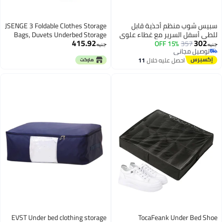
بيس شوب منظم أحذية قابل
JSENGE 3 Foldable Clothes Storage
لطي أسفل السرير مع غطاء علوي
Bags, Duvets Underbed Storage
415.92
302
357
15% OFF
شفاف وإطار معدني مقوى 60 في
Bag, Bed Storage Pocket with Zips,
نيه
جنيه
توصيل مجاني
30 في 16 سم صندوق تخزين متين
Waterproof Thick Non-woven
توصيل مجاني
احصل عليه خلال
11
مقاوم للرطوبة للأحذية
Fabric, Used For Blankets Pillows
اغسطس
الإكسسوارات
Toys Clothing, 48 x 35 x 20 cm
(Grey)
EVST Under bed clothing storage
TocaFeank Under Bed Sho