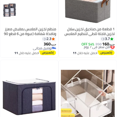
1 قطعة من صناديق تخزين،سلال
منظم تخزين الملابس بمقبض معزز
خزين قابلة للطي لتنظيم الملابس
ونافذة شفافة (عبوة من 6 قطع 90
والألعاب والكتب،47 سم × 28 سم ×
لتر ) - 6
2.3
3.7
3
3
 سم
360
160
350
أقل سعر في 7 يوم
54% OFF
نيه
جنيه
توصيل مجاني
توصيل مجاني
أقل سعر في 7 يوم
توصيل مجاني
احصل عليه خلال
11
احصل عليه خلال
11
اغسطس
اغسطس