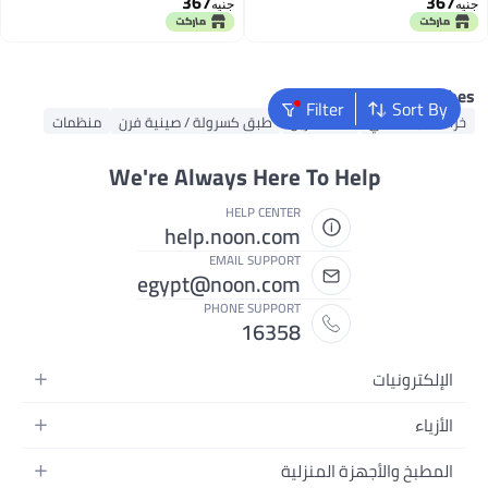
367
367
Containers for Organizing,
50x40x50cm for Clothes Blanket
نيه
جنيه
Clothing, Bedroom, Comforter,
and Household Items Durabl
Closet, Dorm, Sweater, Quilts,
Fabric Foldable Closet Containe
Organizer, Grey
Bo
Popular Searche
Filter
Sort By
خزانة قابلة للطي
سلة تخزين
طبق كسرولة / صينية فرن
منظمات
We're Always Here To Help
HELP CENTER
help.noon.com
EMAIL SUPPORT
egypt@noon.com
PHONE SUPPORT
16358
الإلكترونيات
الهواتف المتحركة
الأزياء
أجهزة التابلت
أزياء نسائية
المطبخ والأجهزة المنزلية
أجهزة الكمبيوتر المحمولة