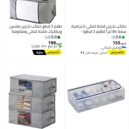
قائب تخزين قابلة للطي احترافية
طقم 3 قطع حقائب تخزين ملابس
سعة 84 لتراً (طقم 3 قطع) -
وبطانيات قابلة للطي ومقاومة
نظمات خزائن الملابس من القماش
للماء - منظم خزانة كبير
5.0
3.6
48
9
ير المنسوج عالية الكفاءة - حاويات
(60×43×35 سم، متعدد الألوان)
199
155
نيه
جنيه
راش متينة مقاومة للماء والعفن
توصيل مجاني
توصيل مجاني
توصيل مجاني
ع نافذة شفافة (مظهر رمادي) -
بتخلّص بسرعة
احصل عليه خلال
11
تم بيع +20 مؤخرًا
داة يدوية منزلية لإدارة الأصول
اغسطس
توصيل مجاني