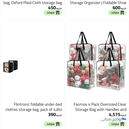
bag, Oxford Plaid Cloth storage bag
Storage Organizer | Foldable Sho
450
600
(Dark Blue)
Storage Boxes | Shoes Under Be
نيه
جنيه
Organizer Box | Shoe Storage Ba
with 12 Compartment
Flintronic foldable under-bed
Fasmov 4 Pack Oversized Clea
clothes storage bag, pack of 4,84l
Storage Bag with Handles an
390
4,575
Zippers, Vinyl Storage Bag fo
نيه
جنيه
توصيل مجاني
Comforter, Blanket, Bedding
توصيل مجاني
Duvet, Transparent Moving Totes