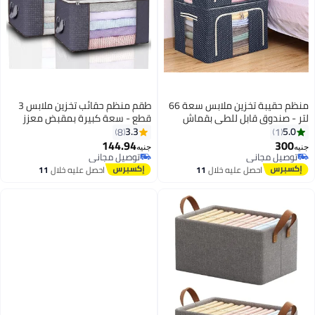
منظم حقيبة تخزين ملابس سعة 66
طقم منظم حقائب تخزين ملابس 3
تر - صندوق قابل للطي بقماش
قطع - سعة كبيرة بمقبض معزز
ميك وإطار فولاذي مرئي، منظم
وقماش سميك للبطانيات
3.3
5.0
8
1
واليب للملابس والمفروشات -
والمفروشات، تخزين تحت السرير مع
144.94
300
نيه
جنيه
طعة واحدة
نافذة شفافة، رمادي
توصيل مجاني
توصيل مجاني
توصيل مجاني
توصيل مجاني
احصل عليه خلال
11
احصل عليه خلال
11
اغسطس
اغسطس