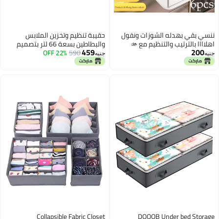
حقيبة تنظيم وتخزين الملابس
ننسي بقي بهدله الشوزات ونقو
والبطاطين بسعة 66 لتر بتصميم
اهلاااا بالترتيب والتنظيم مع 🫴
459
200
عصري موفر للمساحة وخامات عالية
22% OFF
590
منظم الدريسنج للشوزات👔
جنيه
جني
الجودة
مناسب جدا لتنظيم الشوزات بطريق
مهندمه منظمه ولا اروع من كده 
القوائم معدن 🍃 وممكن استخدام
منظم للكتب📚 منظم دريسن
بقوائم معد
Collapsible Fabric Closet
DOOOB Under bed Storag