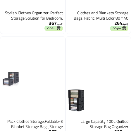
Stylish Clothes Organizer: Perfect
Clothes and Blankets Storag
Storage Solution for Bedroom,
Bags, Fabric, Multi Color 80 * 4
367
264
Linen Fabric Basket, Foldable Bin
cm (2
نيه
جنيه
with Handle Generic
3-Pack Clothes Storage,Foldable
Large Capacity 100L Quilte
Blanket Storage Bags,Storage
Storage Bag Organize