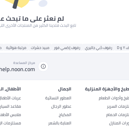
لم نعثر على ما تبحث ع
تابع البحث فلدينا الكثير من المنتجات الأخرى ا
 و D
رفوف دُبي جاليري
رفوف إكسي فور
مبيد حشرات
مرتبة هوائية
ص
مركز المساعدة
help.noon.com
بخ والأجهزة المنزلية
الجمال
الأطفال، ال
بخ وأدوات الطعام
العطور النسائية
عربات الأطفا
زمات السرير
عطور الرجال
مقاعد السيار
زمات الحمام
المكياج
ملابس الأطفا
رات المنازل
العناية بالشعر
مستلزمات الإ