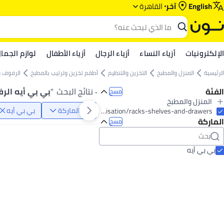
English
آخر
القاهرة
الإلكترونيات
أزياء النساء
أزياء الرجال
أزياء الأطفال
لوازم الجما
الرئيسية
المنزل والمطبخ
التخزين والتنظيم
أطقم تخزين وترتيب بالمطبخ
الرفوف وا
الفئة
٠ نتائج البحث
"
بي بي أيه الرف
مسح
المنزل والمطبخ
الماركة
بي بي أيه
الكل المنزل والمطبخ
home-and-kitchen/storage-and-organisation/kitchen-storage-and-organisation/racks-shelves-and-drawers
الماركة
المطبخ وأدوات الطعام
مسح
الكل المطبخ وأدوات الطعام
أطباق
الكل أطباق
بي بي أيه
قطع تقديم