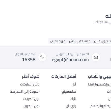
نه
لتي ستعجبك!
ناديق تخزين
ممسحة برشاش
مبيد للذباب
الدعم عبر البريد الإلكتروني
الدعم عبر الجوال
16358
egypt@noon.com
بيبي والألعاب
أفضل الماركات
شوف أكثر
ل وإكسسواراتها
أبل
دليل الماركات
ات
سامسونج
العودة إلى المدرسة
ل
نايك
نون الكويت
رضاع والإطعام
راي بان
نون البحرين