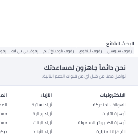
البحث الشائع
رفوف سيوسي
رفوف لينغوي
رفوف بلومينغ تايم
رفوف بي بي ايه
رفوف Y
نحن دائماً جاهزون لمساعدتك
تواصل معنا من خلال أي من قنوات الدعم التالية:
الإلكترونيات
الأزياء
المط
الهواتف المتحركة
أزياء نسائية
المط
أجهزة التابلت
أزياء رجالية
مستل
أجهزة الكمبيوتر المحمولة
أزياء البنات
مستل
الأجهزة المنزلية
أزياء الأولاد
ديكو