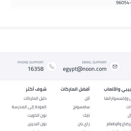
96054-
PHONE SUPPORT
EMAIL SUPPORT
16358
egypt@noon.com
بيبي والألعاب
أفضل الماركات
شوف أكثر
ل وإكسسواراتها
أبل
دليل الماركات
ات
سامسونج
العودة إلى المدرسة
ل
نايك
نون الكويت
رضاع والإطعام
راي بان
نون البحرين