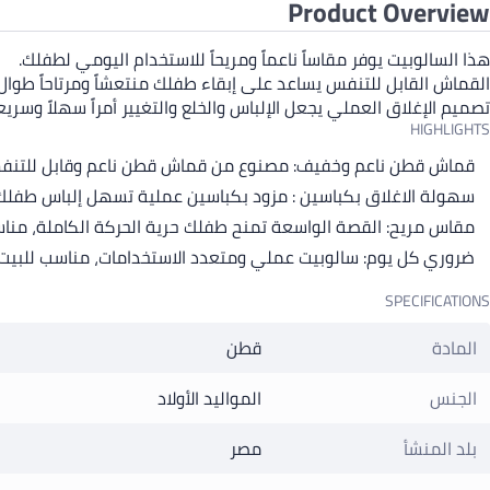
Product Overview
هذا السالوبيت يوفر مقاساً ناعماً ومريحاً للاستخدام اليومي لطفلك.
القماش القابل للتنفس يساعد على إبقاء طفلك منتعشاً ومرتاحاً طوال
تصميم الإغلاق العملي يجعل الإلباس والخلع والتغيير أمراً سهلاً وسريعاً
HIGHLIGHTS
قماش قطن ناعم وخفيف: مصنوع من قماش قطن ناعم وقابل للتنفس
سهولة الاغلاق بكباسين : مزود بكباسين عملية تسهل إلباس طفلك 
مقاس مريح: القصة الواسعة تمنح طفلك حرية الحركة الكاملة، مناسب
ضروري كل يوم: سالوبيت عملي ومتعدد الاستخدامات، مناسب للبيت وال
SPECIFICATIONS
المادة
قطن
الجنس
المواليد الأولاد
بلد المنشأ
مصر