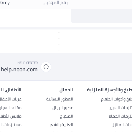
رقم الموديل
Grey
HELP CENTER
help.noon.com
بخ والأجهزة المنزلية
الجمال
الأطفال، ال
بخ وأدوات الطعام
العطور النسائية
عربات الأطفا
زمات السرير
عطور الرجال
مقاعد السيار
زمات الحمام
المكياج
ملابس الأطفا
رات المنازل
العناية بالشعر
مستلزمات الإ