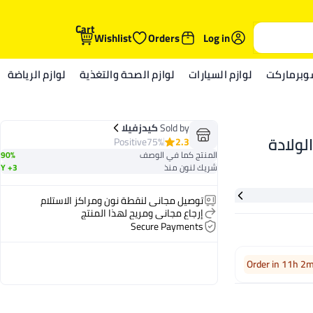
Cart
Wishlist
Orders
Log in
وبرماركت
لوازم السيارات
لوازم الصحة والتغذية
لوازم الرياضة
Sold by
كيدزفيلا
لولادة
Positive
75%
2.3
المنتج كما في الوصف
90%
شريك لنون منذ
3+ Y
توصيل مجاني لنقطة نون ومراكز الاستلام
إرجاع مجاني ومريح لهذا المنتج
Secure Payments
Order in 11h 2