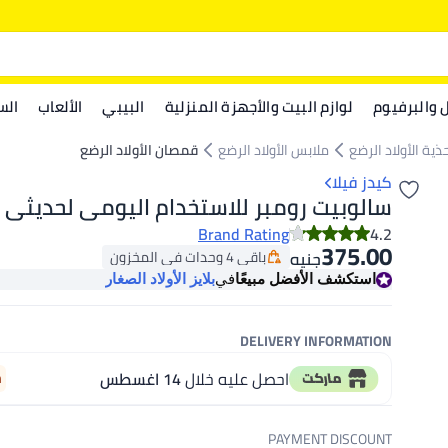
ل والبرفيوم
لوازم البيت والأجهزة المنزلية
البيبي
الألعاب
الس
ية الأولاد الرضع
ملابس الأولاد الرضع
قمصان الأولاد الرضع
كيدز فيلا
سالوبيت رومبر للاستخدام اليومى لحديثى ا
Brand Rating
4.2
375.00
باقي 4 وحدات في المخزون
جنيه
باقي 4 وحدات في المخزون
استكشف الأفضل مبيعًا
في
بلايز الأولاد الصغار
DELIVERY INFORMATION
احصل عليه خلال
14 اغسطس
m
PAYMENT DISCOUNT