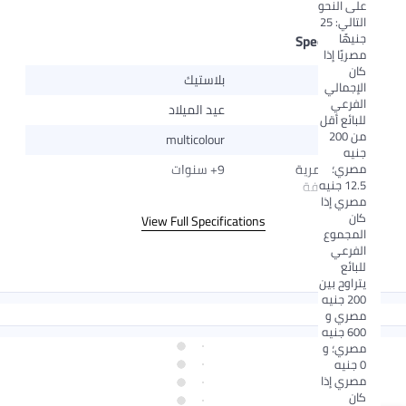
على النحو
التالي: 25
جنيهًا
Specifications
مصريًا إذا
كان
المادة
بلاستيك
الإجمالي
الفرعي
المناسبة
عيد الميلاد
للبائع أقل
من 200
اللون
multicolour
جنيه
مصري؛
الفئة العمرية
9+ سنوات
12.5 جنيه
المستهدفة
مصري إذا
كان
View Full Specifications
المجموع
الفرعي
للبائع
يتراوح بين
200 جنيه
مصري و
600 جنيه
مصري؛ و
0 جنيه
مصري إذا
كان