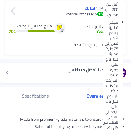
أقل من
المالك
Sold by
200 جنيه
3.4
Positive Ratings
61%
مصري.
سيتم
المنتج كما في الوصف
شريك لنون منذ
تطبيق
70
%
Years
+
3
رسوم
شحن
تصل إلى
معدّلات إرجاع منخفضة
25 جنيهًا
مصريًا
لكل بائع
على
جميع
استكشف الأفضل مبيعًا
في
منتجات
بالونات
الماركت.
ستعتمد
هذه
Specifications
Overview
الرسوم
لكل بائع
على
Highlights
الإجمالي
الفرعي
Made from premium-grade materials to ensure durability
للطلب من
Safe and fun playing accessory for your little one
كل بائع