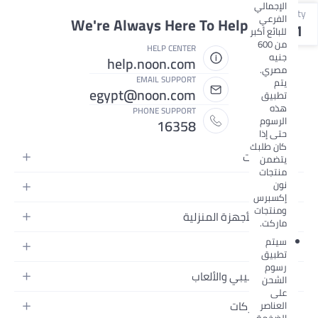
الإجمالي
Qty
الفرعي
We're Always Here To Help
1
للبائع أكبر
من 600
HELP CENTER
جنيه
help.noon.com
مصري.
EMAIL SUPPORT
يتم
egypt@noon.com
تطبيق
هذه
PHONE SUPPORT
الرسوم
16358
حتى إذا
كان طلبك
الإلكترونيات
يتضمن
منتجات
الهواتف المتحركة
نون
الأزياء
إكسبرس
أجهزة التابلت
ومنتجات
أزياء نسائية
المطبخ والأجهزة المنزلية
أجهزة الكمبيوتر المحمولة
ماركت.
أزياء رجالية
المطبخ وأدوات الطعام
سيتم
الأجهزة المنزلية
الجمال
أزياء البنات
تطبيق
مستلزمات السرير
الكاميرات والصور وتسجيل الفيديو
رسوم
العطور النسائية
أزياء الأولاد
الأطفال، البيبي والألعاب
الشحن
مستلزمات الحمام
التلفزيونات
عطور الرجال
على
ساعات يد للرجال
عربات الأطفال وإكسسواراتها
ديكورات المنازل
سماعات الرأس
أفضل الماركات
العناصر
المكياج
ساعات يد للنساء
الضخمة.