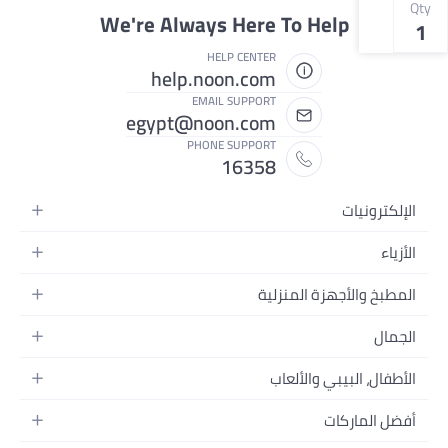
Qty
We're Always Here To Help
1
HELP CENTER
help.noon.com
EMAIL SUPPORT
egypt@noon.com
PHONE SUPPORT
16358
الإلكترونيات
الهواتف المتحركة
الأزياء
أجهزة التابلت
أزياء نسائية
المطبخ والأجهزة المنزلية
أجهزة الكمبيوتر المحمولة
أزياء رجالية
المطبخ وأدوات الطعام
الأجهزة المنزلية
الجمال
أزياء البنات
مستلزمات السرير
الكاميرات والصور وتسجيل الفيديو
العطور النسائية
أزياء الأولاد
الأطفال، البيبي والألعاب
مستلزمات الحمام
التلفزيونات
عطور الرجال
ساعات يد للرجال
عربات الأطفال وإكسسواراتها
ديكورات المنازل
سماعات الرأس
أفضل الماركات
المكياج
ساعات يد للنساء
مقاعد السيارات
الأجهزة المنزلية