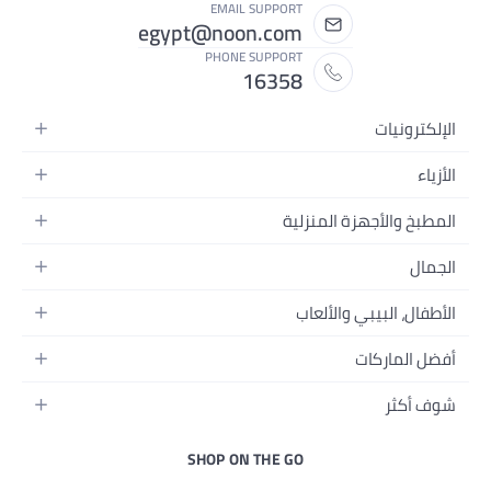
EMAIL SUPPORT
egypt@noon.com
PHONE SUPPORT
16358
لمنزلية
محمولة
ام
تسجيل الفيديو
ألعاب
سواراتها
نزل
الإطعام
SHOP ON THE GO
ة
بالبشرة