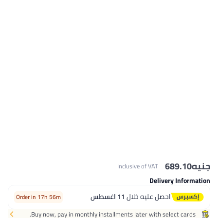
Inclusive of
يه خلال
11 اغسطس
Order in 17h 56m
Buy now, pay in monthly installments later 