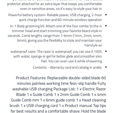
protector attached for an extra layer that keep
even in sensitive areas, so it's easy to 
Powerful battery system: Reliable power, USB
quick charge function and 60-minute w
4-in-1 Body grooming kit: Attach one of the fo
trimmer head and start trimming your favori
seconds. Comb lengths range from 1-6mm 
6mm), giving you the flexibility to style
100% waterproof razor: The razor is waterproof, yo
with water, sponge or gel for better glide 
feel. You can even use i
Contents - Warranty card and 
Product Features: Replaceable doub
minutes painless working time Non-
washable USB charging Package List: 1
Blade 1 x Guide Comb 1 x 2mm Gu
Guide Comb mm 1 x 6mm guide comb 1
brush 1 x USB charging cord 1 x Produc
for best results and a comfortable shav