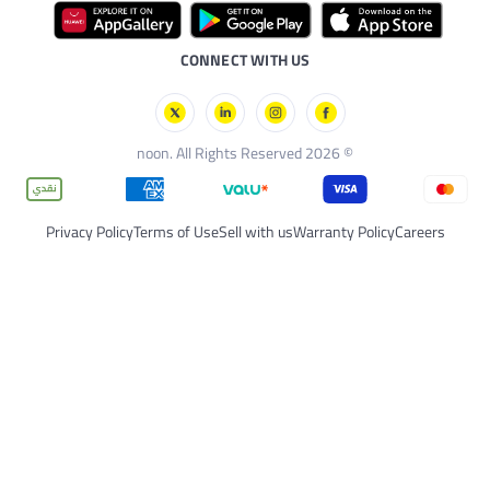
ات
CONNECT WITH US
Privacy Policy
Terms of Use
Sell with us
Warran