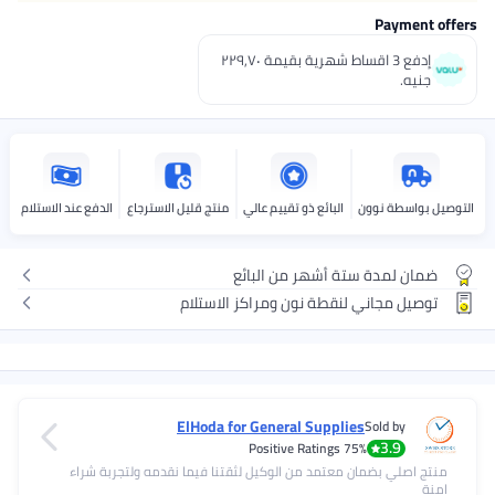
إدفع 3 اقساط شهرية بقيمة ٢٢٩٫٧٠
بائع ذو تقييم عالي
منتج قليل الاسترجاع
الدفع عند الاستلام
أشهر من البائع
طة نون ومراكز الاستلام
ElHoda for General Supp
تمد من الوكيل لثقتنا فيما نقدمه ولتجربة شراء