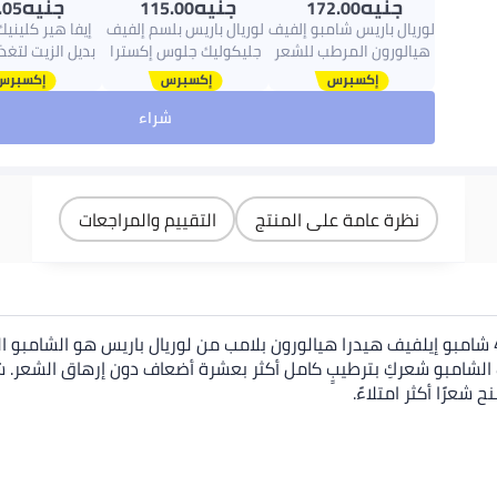
جنيه
جنيه
جنيه
.05
115.00
172.00
لوريال باريس شامبو إلفيف
لوريال باريس بلسم إلفيف
إيفا هير كلينيك
هيالورون المرطب للشعر
جليكوليك جلوس إكسترا
بديل الزيت لتغذ
الجاف 400 مل 400ملليلتر
جلوس مع 5% حمض
210ملليلتر
الجليكوليك للشعر الباهت
شراء
والمسامي 200 مل
نظرة عامة على المنتج
التقييم والمراجعات
شامبو الفيف هيالرون مرطب 72 ساعة مع حمض الهيالورونيك 400ml شامبو إيلفيف هيدرا هيالورون بلامب من
حافظ على ترطيب شعرك لمدة تصل إلى 72 ساعة يترك الشامبو شعركِ بترطيبٍ كامل أكثر بعشرة أضع