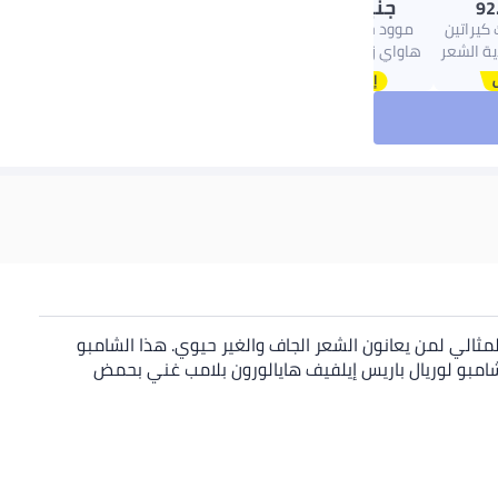
جنيه
89.00
92
 كيراتين
موود جل الاستحمام
ية الشعر
هاواي زهري 750جرام
 لوريال باريس هو الشامبو المثالي لمن يعانون الشعر الجاف والغير حيوي. هذا الشامبو
اف دون إرهاق الشعر. شامبو لوريال باريس إيلفيف هايالورون بلامب غني بحمض