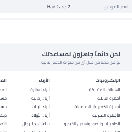
اسم الموديل
Hair Care-2
نحن دائماً جاهزون لمساعدتك
تواصل معنا من خلال أي من قنوات الدعم التالية:
الإلكترونيات
الأزياء
المط
الهواتف المتحركة
أزياء نسائية
المط
أجهزة التابلت
أزياء رجالية
مستل
أجهزة الكمبيوتر المحمولة
أزياء البنات
مستل
الأجهزة المنزلية
أزياء الأولاد
ديكو
الكاميرات والصور وتسجيل الفيديو
ساعات يد للرجال
الأج