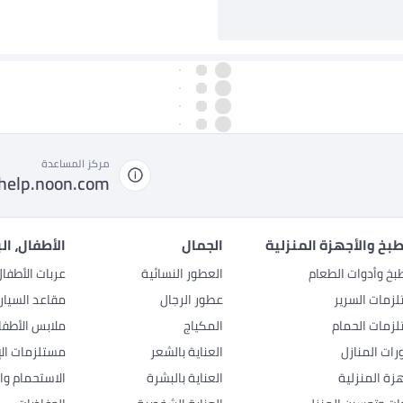
مركز المساعدة
help.noon.com
بخ والأجهزة المنزلية
الجمال
الأطفال، ال
بخ وأدوات الطعام
العطور النسائية
عربات الأطفا
زمات السرير
عطور الرجال
مقاعد السيار
زمات الحمام
المكياج
ملابس الأطفا
رات المنازل
العناية بالشعر
مستلزمات الإ
هزة المنزلية
العناية بالبشرة
الاستحمام وال