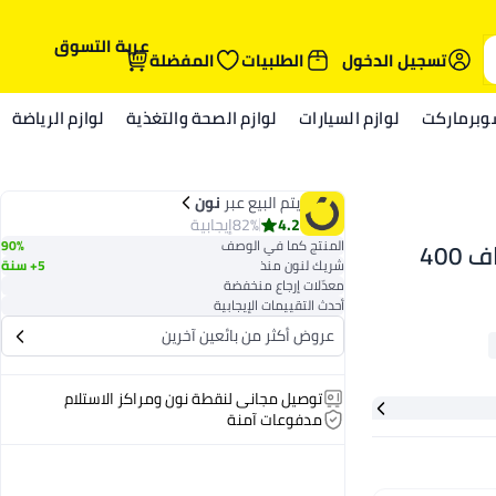
عربة التسوق
تسجيل الدخول
الطلبيات
المفضلة
وبرماركت
لوازم السيارات
لوازم الصحة والتغذية
لوازم الرياضة
يتم البيع عبر
نون
4.2
82%
إيجابية
شامبو إلفيف هيالورون المرطب للشعر الجاف 400
المنتج كما في الوصف
90%
شريك لنون منذ
5+ سنة
معدّلات إرجاع منخفضة
أحدث التقييمات الإيجابية
عروض أكثر من بائعين آخرين
توصيل مجاني لنقطة نون ومراكز الاستلام
مدفوعات آمنة