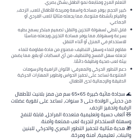
التعلم المرح ومتابعة نمو الطفل بشكل بصري.
كبير الحجم: يوفر مساحة واسعة ومريحة للأطفال للعب، الزحف،
والقيام بأنشطة متنوعة، مما يجعله مثاليًا للعب الفردي أو
الجماعي.
قابل للطي لسهولة التخزين والنقل: تصميم مبتكر يسمح بطيه
بسرعة وسهولة، مما يوفر مساحة التخزين ويجعله مناسبًا
للاستخدام في المنزل أو أثناء التنقل.
مقاوم للماء وسهل التنظيف: مصنوع من مادة مقاومة للماء
تجعله سهل المسح والتنظيف من أي انسكابات أو بقع، مما يضمن
بيئة لعب صحية ونظيفة دائمًا.
دعم التطور الحركي والمعرفي: الألوان الزاهية والرسومات
المتنوعة تساعد على تحفيز الحواس وتطوير المهارات الحركية
الدقيقة والإجمالية لدى الأطفال.
🌊 سجادة مائية كبيرة 65×65 سم من ممز بلانيت للأطفال
من حديثي الولادة حتى 3 سنوات، تساعد على تقوية عضلات
الرقبة وتحفيز الزحف.
🧸 ألعاب حسية وتعليمية متعددة المراحل، قابلة للنفخ
وسهلة الاستخدام لتجربة لعب ممتعة وآمنة.
🎁 هدية مثالية لتحفيز التطور البصري والحركي للبنين
والبنات، تعليمية، آمنة ومرحّة.