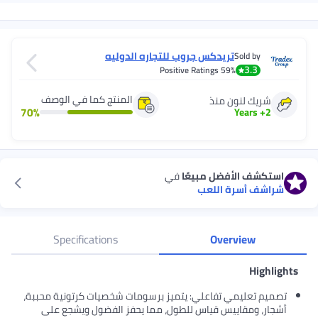
تريدكس جروب للتجاره الدوليه
Sold by
3.3
Positive Ratings
59%
المنتج كما في الوصف
شريك لنون منذ
70
%
Years
+
2
استكشف الأفضل مبيعًا
في
شراشف أسرة اللعب
Specifications
Overview
Highlights
تصميم تعليمي تفاعلي: يتميز برسومات شخصيات كرتونية محببة،
أشجار، ومقاييس قياس للطول، مما يحفز الفضول ويشجع على