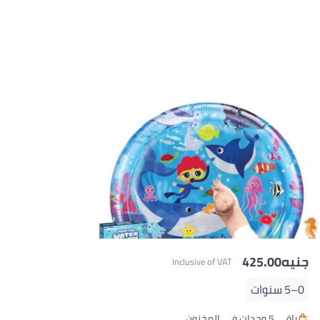
جنيه
425.00
Inclusive of VAT
0–5 سنوات
باقي 5 وحدات في المخزون