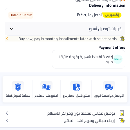
باقي 5 وحدات في المخزون
Delivery Information
احصل عليه
غدًا
Order in 5h 9m
خيارات توصيل أسرع
Buy now, pay in monthly installments later with select cards.
احصل عليه
اليوم
+ جنيه 32
Payment offers
اختر هذه الخيارات عند الدفع
إدفع 3 اقساط شهرية بقيمة ١٤١٫٦٧
جنيه.
التوصيل بواسطة نوون
منتج قليل الاسترجاع
الدفع عند الاستلام
عملية تحويل آمنة
توصيل مجاني لنقطة نون ومراكز الاستلام
إرجاع مجاني ومريح لهذا المنتج