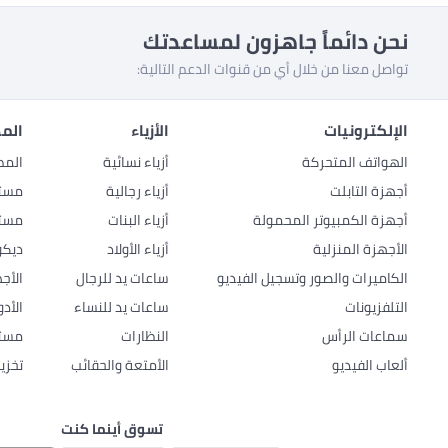
نحن دائماً جاهزون لمساعدتك
تواصل معنا من خلال أي من قنوات الدعم التالية:
الإلكترونيات
الأزياء
المط
الهواتف المتحركة
أزياء نسائية
المط
أجهزة التابلت
أزياء رجالية
مستل
أجهزة الكمبيوتر المحمولة
أزياء البنات
مستل
الأجهزة المنزلية
أزياء الأولاد
ديكو
الكاميرات والصور وتسجيل الفيديو
ساعات يد للرجال
الأج
التلفزيونات
ساعات يد للنساء
الأد
سماعات الرأس
النظارات
مستل
ألعاب الفيديو
الأمتعة والحقائب
تخزي
تسوق أينما كنت