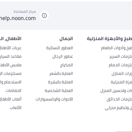
مركز المساعدة
help.noon.com
بخ والأجهزة المنزلية
الجمال
الأطفال، ال
بخ وأدوات الطعام
العطور النسائية
عربات الأطفا
زمات السرير
عطور الرجال
مقاعد السيار
زمات الحمام
المكياج
ملابس الأطفا
رات المنازل
العناية بالشعر
مستلزمات الإ
هزة المنزلية
العناية بالبشرة
الاستحمام وال
وات وتحسين المنزل
العناية الشخصية
الحفاضات
زمات الحدائق
الأدوات والإكسسوارات
ألعاب الأطفال
ن وتنظيم منزلي
الألعاب