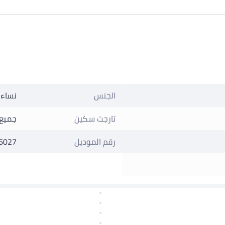
الجنس
نساء
تارجت سكين
جميع 
رقم الموديل
6027