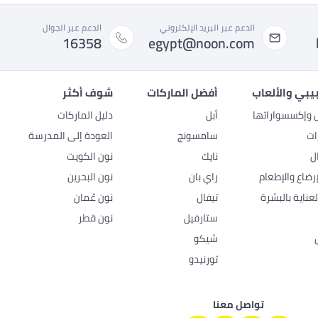
الدعم عبر البريد الإلكتروني
الدعم عبر الجوال
16358
egypt@noon.com
بيبي والألعاب
أفضل الماركات
شوف أكثر
ل وإكسسواراتها
أبل
دليل الماركات
ات
سامسونج
العودة إلى المدرسة
ل
نايك
نون الكويت
رضاع والإطعام
راي بان
نون البحرين
عناية بالبشرة
تيفال
نون عُمان
ستارفيل
نون قطر
شيكو
تورنيدو
تواصل معنا