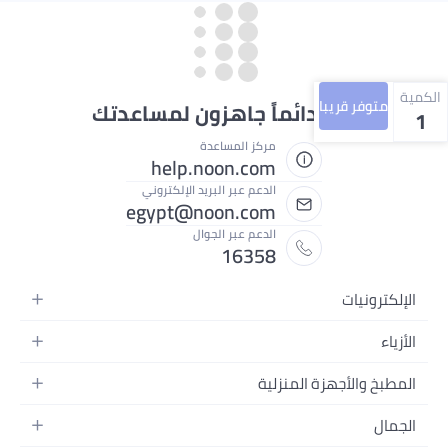
الكمية
متوفر قريبا
نحن دائماً جاهزون لمساعدتك
1
مركز المساعدة
help.noon.com
الدعم عبر البريد الإلكتروني
egypt@noon.com
الدعم عبر الجوال
16358
الإلكترونيات
الهواتف المتحركة
الأزياء
أجهزة التابلت
أزياء نسائية
المطبخ والأجهزة المنزلية
أجهزة الكمبيوتر المحمولة
أزياء رجالية
المطبخ وأدوات الطعام
الأجهزة المنزلية
الجمال
أزياء البنات
مستلزمات السرير